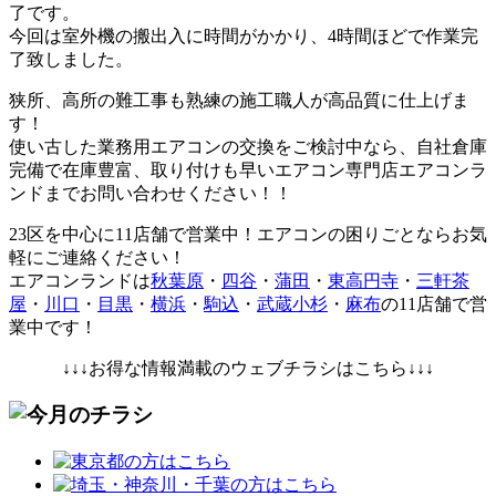
了です。
今回は室外機の搬出入に時間がかかり、4時間ほどで作業完
了致しました。
狭所、高所の難工事も熟練の施工職人が高品質に仕上げま
す！
使い古した業務用エアコンの交換をご検討中なら、自社倉庫
完備で在庫豊富、取り付けも早いエアコン専門店エアコンラ
ンドまでお問い合わせください！！
23区を中心に
11店舗で営業中！エアコンの困りごとならお気
軽にご連絡ください！
エアコンランドは
秋葉原
・
四谷
・
蒲田
・
東高円寺
・
三軒茶
屋
・
川口
・
目黒
・
横浜
・
駒込
・
武蔵小杉
・
麻布
の11店舗で営
業中です！
↓↓↓お得な情報満載のウェブチラシはこちら↓↓↓