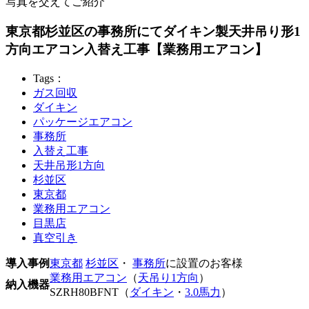
写真を交えてご紹介
東京都杉並区の事務所にてダイキン製天井吊り形1
方向エアコン入替え工事【業務用エアコン】
Tags：
ガス回収
ダイキン
パッケージエアコン
事務所
入替え工事
天井吊形1方向
杉並区
東京都
業務用エアコン
目黒店
真空引き
導入事例
東京都
杉並区
・
事務所
に設置のお客様
業務用エアコン
（
天吊り1方向
）
納入機器
SZRH80BFNT（
ダイキン
・
3.0馬力
）