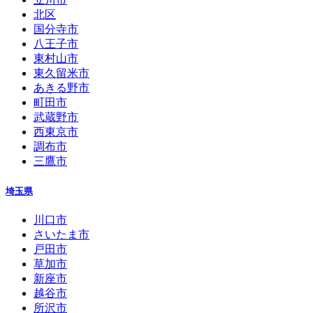
北区
国分寺市
八王子市
東村山市
東久留米市
あきる野市
町田市
武蔵野市
西東京市
調布市
三鷹市
埼玉県
川口市
さいたま市
戸田市
草加市
新座市
越谷市
所沢市