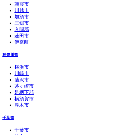
朝霞市
川越市
加須市
三郷市
入間郡
蓮田市
伊奈町
神奈川県
横浜市
川崎市
藤沢市
茅ヶ崎市
足柄下郡
横須賀市
厚木市
千葉県
千葉市