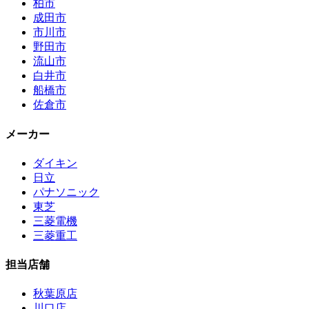
柏市
成田市
市川市
野田市
流山市
白井市
船橋市
佐倉市
メーカー
ダイキン
日立
パナソニック
東芝
三菱電機
三菱重工
担当店舗
秋葉原店
川口店