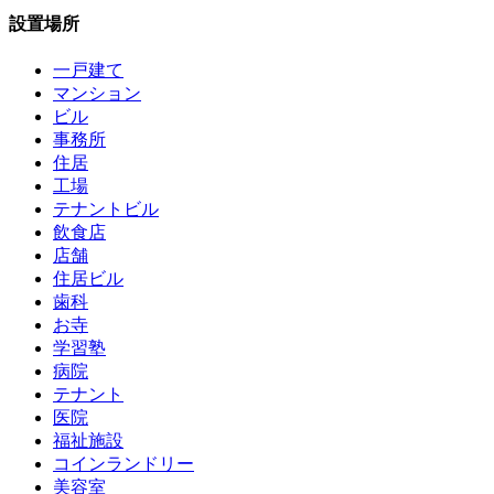
設置場所
一戸建て
マンション
ビル
事務所
住居
工場
テナントビル
飲食店
店舗
住居ビル
歯科
お寺
学習塾
病院
テナント
医院
福祉施設
コインランドリー
美容室