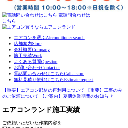
電話問合わせは
こちら
エアコンを選ぶ
Airconditioner search
店舗案内
Store
会社概要
Company
施工実績
Work
よくある質問
Question
お問い合わせ
Contact us
電話問い合わせはこちら
Call a store
無料見積り依頼はこちら
Estimate request
【重要】エアコン部材の再利用について
【重要】工事のみ
のご依頼について
【ご案内】夏期休業期間のお知らせ
エアコンランド施工実績
ご依頼いただいた作業内容を