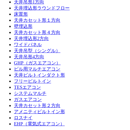
天井吊形1方向
天井埋込形ラウンドフロー
床置形
天井カセット形１方向
壁埋込形
天井カセット形４方向
天井埋込形2方向
ワイドパネル
天井吊型（シングル）
天井吊形4方向
GHP（ガスエアコン）
ビル用マルチエアコン
天井ビルトインダクト形
フリービルトイン
TESエアコン
システムマルチ
ガスエアコン
天井カセット形２方向
アメニティビルトイン形
ロスナイ
EHP（電気式エアコン）