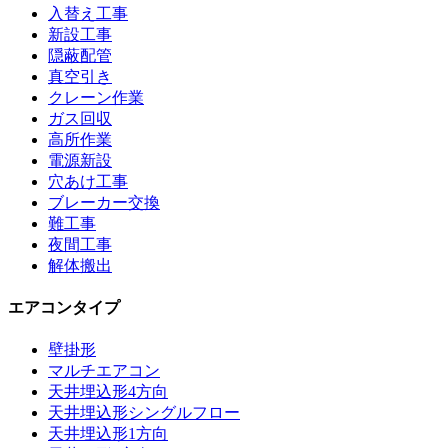
入替え工事
新設工事
隠蔽配管
真空引き
クレーン作業
ガス回収
高所作業
電源新設
穴あけ工事
ブレーカー交換
難工事
夜間工事
解体搬出
エアコンタイプ
壁掛形
マルチエアコン
天井埋込形4方向
天井埋込形シングルフロー
天井埋込形1方向