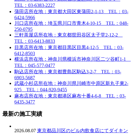
TEL：03-6383-2227
蒲田店
所在地：東京都大田区東蒲田2-1-13 TEL：03-
6424-5966
川口店
所在地：埼玉県川口市青木4-10-15 TEL：048-
250-0795
三軒茶屋店
所在地：東京都世田谷区太子堂2-12-2
TEL：03-6413-8833
目黒店
所在地：東京都目黒区目黒4-12-5 TEL：03-
6412-8503
横浜店
所在地：神奈川県横浜市神奈川区二ツ谷町1-1
TEL：045-577-0477
駒込店
所在地：東京都豊島区駒込3-2-7 TEL：03-
6903-5687
武蔵小杉店
所在地：神奈川県川崎市中原区新丸子東2-
925 TEL：044-920-9455
麻布店
所在地：東京都港区麻布十番4-6-8 TEL：03-
6435-3477
最新の施工実績
2026.08.07
東京都品川区のビル内飲食店にてダイキン