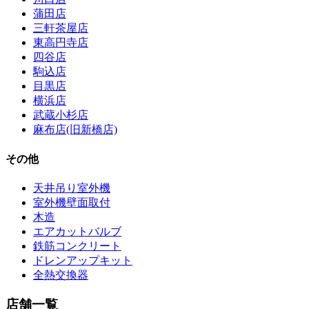
蒲田店
三軒茶屋店
東高円寺店
四谷店
駒込店
目黒店
横浜店
武蔵小杉店
麻布店(旧新橋店)
その他
天井吊り室外機
室外機壁面取付
木造
エアカットバルブ
鉄筋コンクリート
ドレンアップキット
全熱交換器
店舗一覧