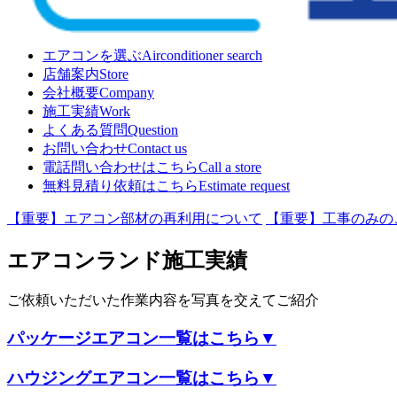
エアコンを選ぶ
Airconditioner search
店舗案内
Store
会社概要
Company
施工実績
Work
よくある質問
Question
お問い合わせ
Contact us
電話問い合わせはこちら
Call a store
無料見積り依頼はこちら
Estimate request
【重要】エアコン部材の再利用について
【重要】工事のみの
エアコンランド施工実績
ご依頼いただいた作業内容を写真を交えてご紹介
パッケージエアコン
一覧はこちら▼
ハウジングエアコン
一覧はこちら▼