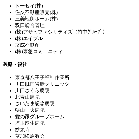
トーセイ(株)
住友不動産販売(株)
三菱地所ホーム(株)
双日総合管理
(株)アサヒファシリティズ（竹中ｸﾞﾙｰﾌﾟ）
(株)エイブル
京成不動産
(株)東急コミュニティ
医療・福祉
東京都八王子福祉作業所
川口肛門胃腸クリニック
川口さくら病院
北青山病院
さいたま記念病院
狭山中央病院
愛の家グループホーム
埼玉厚生病院
妙泉寺
草加松原教会