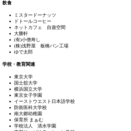
飲食
ミスタードーナッツ
ドトールコーヒー
ネットカフェ 自遊空間
大勝軒
(有)小僧寿し
(株)浅野屋 板橋パン工場
ゆで太郎
学校・教育関連
東京大学
国士舘大学
横浜国立大学
東京女子学園
イーストウエスト日本語学校
防衛医科大学校
南大郷幼稚園
保育所 まぁむ
学校法人 清水学園