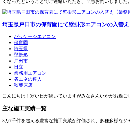
くなったということでご連絡いただき、至急お伺いしました
埼玉県戸田市の保育園にて壁掛形エアコンの入替え
パッケージエアコン
保育園
埼玉県
壁掛形
戸田市
日立
業務用エアコン
省エネの達人
秋葉原店
こんにちは！寒い日が続いていますがみなさんいかがお過ご
主な施工実績一覧
8万7千件を超える豊富な施工実績が評価され、多種多様なジ