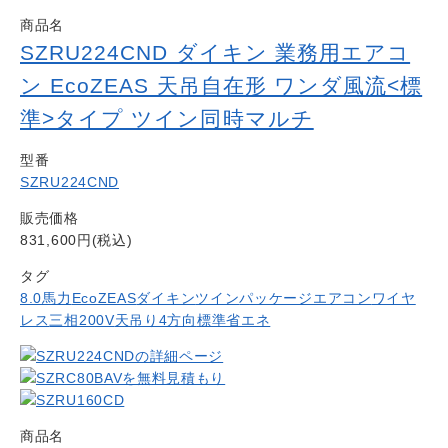
商品名
SZRU224CND ダイキン 業務用エアコ
ン EcoZEAS 天吊自在形 ワンダ風流<標
準>タイプ ツイン同時マルチ
型番
SZRU224CND
販売価格
831,600円(税込)
タグ
8.0馬力
EcoZEAS
ダイキン
ツイン
パッケージエアコン
ワイヤ
レス
三相200V
天吊り4方向
標準省エネ
商品名