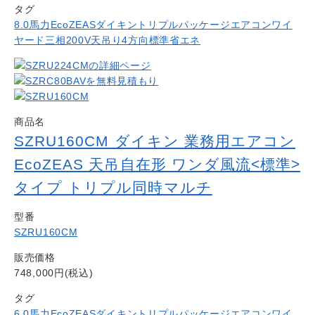
タグ
8.0馬力
EcoZEAS
ダイキン
トリプル
パッケージエアコン
ワイ
ヤード
三相200V
天吊り4方向
標準省エネ
商品名
SZRU160CM ダイキン 業務用エアコン
EcoZEAS 天吊自在形 ワンダ風流<標準>
タイプ トリプル同時マルチ
型番
SZRU160CM
販売価格
748,000円(税込)
タグ
6.0馬力
EcoZEAS
ダイキン
トリプル
パッケージエアコン
ワイ