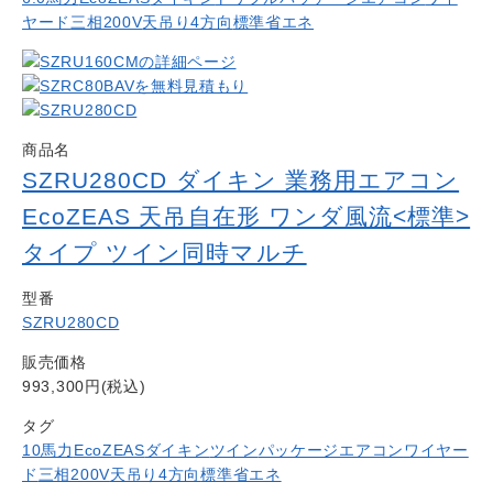
ヤード
三相200V
天吊り4方向
標準省エネ
商品名
SZRU280CD ダイキン 業務用エアコン
EcoZEAS 天吊自在形 ワンダ風流<標準>
タイプ ツイン同時マルチ
型番
SZRU280CD
販売価格
993,300円(税込)
タグ
10馬力
EcoZEAS
ダイキン
ツイン
パッケージエアコン
ワイヤー
ド
三相200V
天吊り4方向
標準省エネ