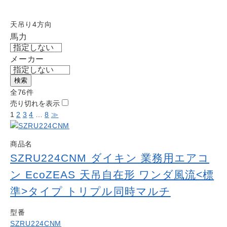
Work
よくある質問
天吊り4方向
Question
馬力
お問い合わせ
Contact us
メーカー
電話問い合わせはこちら
Call a store
検索
全76件
お見積り依頼はこちら
売り切れを表示
Estimate request
1
2
3
4
…
8
≫
商品名
SZRU224CNM ダイキン 業務用エアコ
ン EcoZEAS 天吊自在形 ワンダ風流<標
準>タイプ トリプル同時マルチ
型番
SZRU224CNM