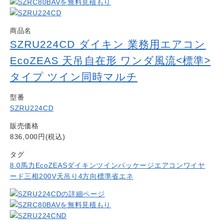
商品名
SZRU224CD ダイキン 業務用エアコン
EcoZEAS 天吊自在形 ワンダ風流<標準>
タイプ ツイン同時マルチ
型番
SZRU224CD
販売価格
836,000円(税込)
タグ
8.0馬力
EcoZEAS
ダイキン
ツイン
パッケージエアコン
ワイヤ
ード
三相200V
天吊り4方向
標準省エネ