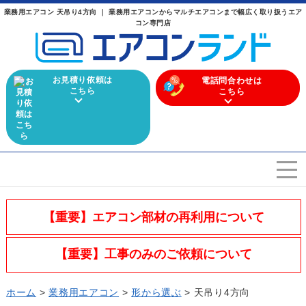
業務用エアコン 天吊り4方向 ｜ 業務用エアコンからマルチエアコンまで幅広く取り扱うエア
コン専門店
お見積り依頼は
電話問合わせは
こちら
こちら
エアコンを選ぶ
Airconditioner search
【重要】エアコン部材の再利用について
店舗案内
Store
【重要】工事のみのご依頼について
会社概要
Company
ホーム
>
業務用エアコン
>
形から選ぶ
>
天吊り4方向
施工実績