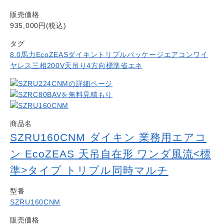
販売価格
935,000円(税込)
タグ
8.0馬力
EcoZEAS
ダイキン
トリプル
パッケージエアコン
ワイ
ヤレス
三相200V
天吊り4方向
標準省エネ
商品名
SZRU160CNM ダイキン 業務用エアコ
ン EcoZEAS 天吊自在形 ワンダ風流<標
準>タイプ トリプル同時マルチ
型番
SZRU160CNM
販売価格