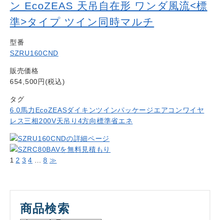
ン EcoZEAS 天吊自在形 ワンダ風流<標
準>タイプ ツイン同時マルチ
型番
SZRU160CND
販売価格
654,500円(税込)
タグ
6.0馬力
EcoZEAS
ダイキン
ツイン
パッケージエアコン
ワイヤ
レス
三相200V
天吊り4方向
標準省エネ
1
2
3
4
…
8
≫
商品検索