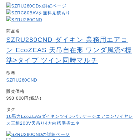
商品名
SZRU280CND ダイキン 業務用エアコ
ン EcoZEAS 天吊自在形 ワンダ風流<標
準>タイプ ツイン同時マルチ
型番
SZRU280CND
販売価格
990,000円(税込)
タグ
10馬力
EcoZEAS
ダイキン
ツイン
パッケージエアコン
ワイヤレ
ス
三相200V
天吊り4方向
標準省エネ