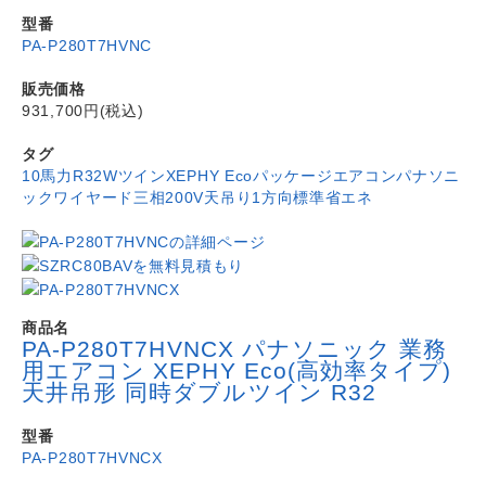
型番
PA-P280T7HVNC
販売価格
931,700円(税込)
タグ
10馬力
R32
Wツイン
XEPHY Eco
パッケージエアコン
パナソニ
ック
ワイヤード
三相200V
天吊り1方向
標準省エネ
商品名
PA-P280T7HVNCX パナソニック 業務
用エアコン XEPHY Eco(高効率タイプ)
天井吊形 同時ダブルツイン R32
型番
PA-P280T7HVNCX