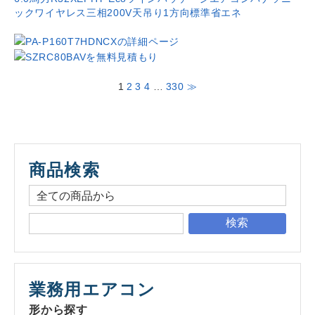
ック
ワイヤレス
三相200V
天吊り1方向
標準省エネ
1
2
3
4
…
330
≫
商品検索
検索
業務用エアコン
形から探す