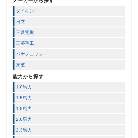
メーカーから探す
ダイキン
日立
三菱電機
三菱重工
パナソニック
東芝
能力から探す
1.0馬力
1.5馬力
1.8馬力
2.0馬力
2.3馬力