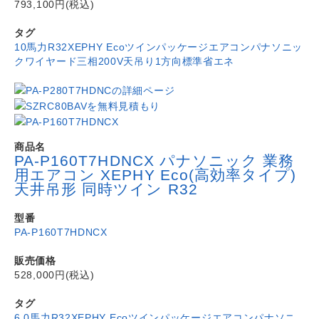
793,100円(税込)
タグ
10馬力
R32
XEPHY Eco
ツイン
パッケージエアコン
パナソニッ
ク
ワイヤード
三相200V
天吊り1方向
標準省エネ
商品名
PA-P160T7HDNCX パナソニック 業務
用エアコン XEPHY Eco(高効率タイプ)
天井吊形 同時ツイン R32
型番
PA-P160T7HDNCX
販売価格
528,000円(税込)
タグ
6.0馬力
R32
XEPHY Eco
ツイン
パッケージエアコン
パナソニ