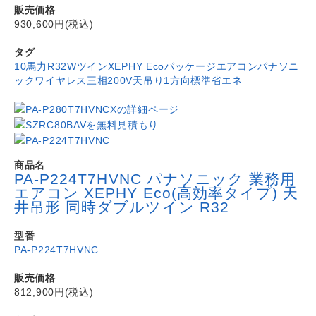
販売価格
930,600円(税込)
タグ
10馬力
R32
Wツイン
XEPHY Eco
パッケージエアコン
パナソニ
ック
ワイヤレス
三相200V
天吊り1方向
標準省エネ
商品名
PA-P224T7HVNC パナソニック 業務用
エアコン XEPHY Eco(高効率タイプ) 天
井吊形 同時ダブルツイン R32
型番
PA-P224T7HVNC
販売価格
812,900円(税込)