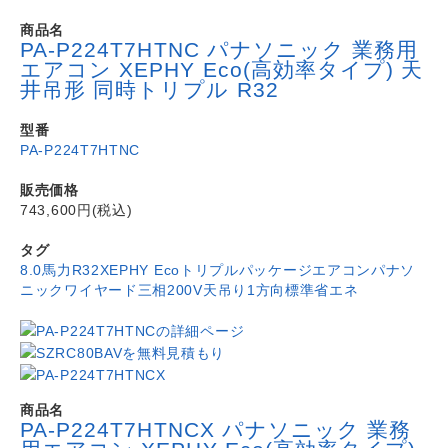
商品名
PA-P224T7HTNC パナソニック 業務用
エアコン XEPHY Eco(高効率タイプ) 天
井吊形 同時トリプル R32
型番
PA-P224T7HTNC
販売価格
743,600円(税込)
タグ
8.0馬力
R32
XEPHY Eco
トリプル
パッケージエアコン
パナソ
ニック
ワイヤード
三相200V
天吊り1方向
標準省エネ
商品名
PA-P224T7HTNCX パナソニック 業務