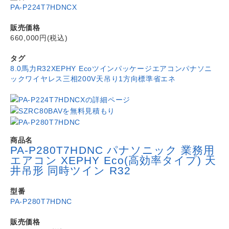
PA-P224T7HDNCX
販売価格
660,000円(税込)
タグ
8.0馬力
R32
XEPHY Eco
ツイン
パッケージエアコン
パナソニ
ック
ワイヤレス
三相200V
天吊り1方向
標準省エネ
商品名
PA-P280T7HDNC パナソニック 業務用
エアコン XEPHY Eco(高効率タイプ) 天
井吊形 同時ツイン R32
型番
PA-P280T7HDNC
販売価格