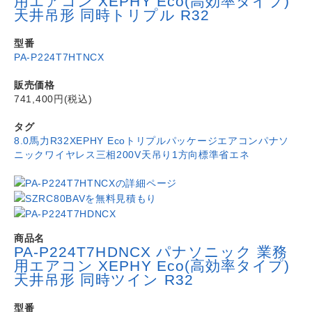
用エアコン XEPHY Eco(高効率タイプ)
天井吊形 同時トリプル R32
型番
PA-P224T7HTNCX
販売価格
741,400円(税込)
タグ
8.0馬力
R32
XEPHY Eco
トリプル
パッケージエアコン
パナソ
ニック
ワイヤレス
三相200V
天吊り1方向
標準省エネ
商品名
PA-P224T7HDNCX パナソニック 業務
用エアコン XEPHY Eco(高効率タイプ)
天井吊形 同時ツイン R32
型番