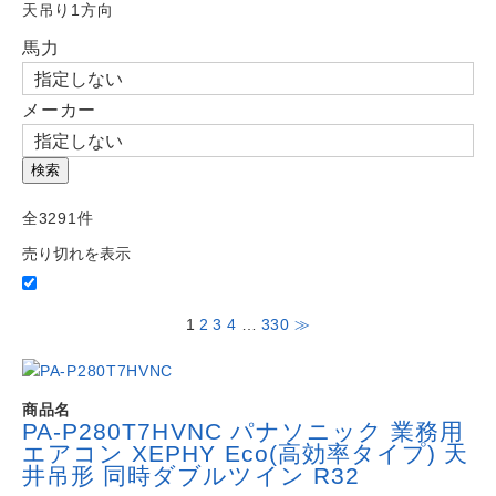
よくある質問
天吊り1方向
Question
馬力
お問い合わせ
Contact us
メーカー
電話問い合わせはこちら
Call a store
お見積り依頼はこちら
検索
Estimate request
全3291件
売り切れを表示
1
2
3
4
…
330
≫
商品名
PA-P280T7HVNC パナソニック 業務用
エアコン XEPHY Eco(高効率タイプ) 天
井吊形 同時ダブルツイン R32