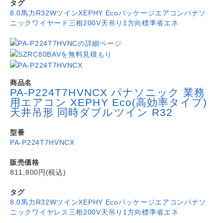
タグ
8.0馬力
R32
Wツイン
XEPHY Eco
パッケージエアコン
パナソ
ニック
ワイヤード
三相200V
天吊り1方向
標準省エネ
商品名
PA-P224T7HVNCX パナソニック 業務
用エアコン XEPHY Eco(高効率タイプ)
天井吊形 同時ダブルツイン R32
型番
PA-P224T7HVNCX
販売価格
811,800円(税込)
タグ
8.0馬力
R32
Wツイン
XEPHY Eco
パッケージエアコン
パナソ
ニック
ワイヤレス
三相200V
天吊り1方向
標準省エネ