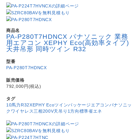
商品名
PA-P280T7HDNCX パナソニック 業務
用エアコン XEPHY Eco(高効率タイプ)
天井吊形 同時ツイン R32
型番
PA-P280T7HDNCX
販売価格
792,000円(税込)
タグ
10馬力
R32
XEPHY Eco
ツイン
パッケージエアコン
パナソニッ
ク
ワイヤレス
三相200V
天吊り1方向
標準省エネ