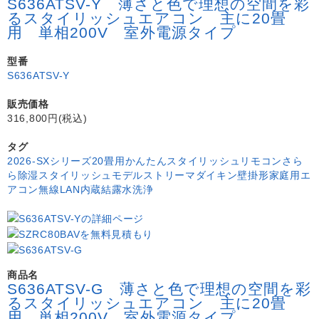
S636ATSV-Y 薄さと色で理想の空間を彩
るスタイリッシュエアコン 主に20畳
用 単相200V 室外電源タイプ
型番
S636ATSV-Y
販売価格
316,800円(税込)
タグ
2026-SXシリーズ
20畳用
かんたんスタイリッシュリモコン
さら
ら除湿
スタイリッシュモデル
ストリーマ
ダイキン
壁掛形
家庭用エ
アコン
無線LAN内蔵
結露水洗浄
商品名
S636ATSV-G 薄さと色で理想の空間を彩
るスタイリッシュエアコン 主に20畳
用 単相200V 室外電源タイプ