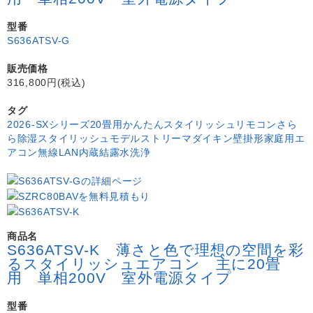
型番
S636ATSV-G
販売価格
316,800円(税込)
タグ
2026-SXシリーズ
20畳用
かんたんスタイリッシュリモコン
さら
ら除湿
スタイリッシュモデル
ストリーマ
ダイキン
壁掛形
家庭用エ
アコン
無線LAN内蔵
結露水洗浄
商品名
S636ATSV-K 薄さと色で理想の空間を彩
るスタイリッシュエアコン 主に20畳
用 単相200V 室外電源タイプ
型番