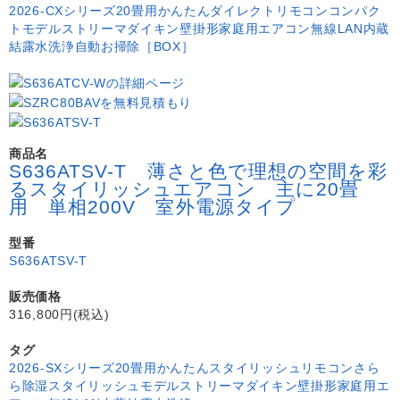
2026-CXシリーズ
20畳用
かんたんダイレクトリモコン
コンパク
トモデル
ストリーマ
ダイキン
壁掛形
家庭用エアコン
無線LAN内蔵
結露水洗浄
自動お掃除［BOX］
商品名
S636ATSV-T 薄さと色で理想の空間を彩
るスタイリッシュエアコン 主に20畳
用 単相200V 室外電源タイプ
型番
S636ATSV-T
販売価格
316,800円(税込)
タグ
2026-SXシリーズ
20畳用
かんたんスタイリッシュリモコン
さら
ら除湿
スタイリッシュモデル
ストリーマ
ダイキン
壁掛形
家庭用エ