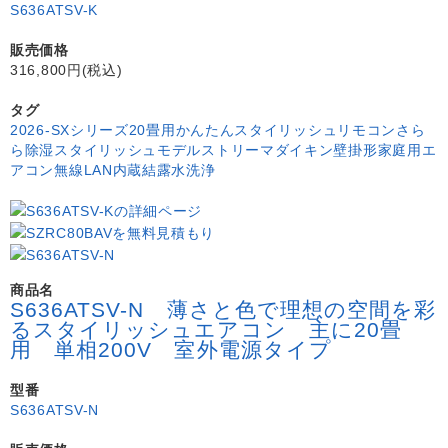
S636ATSV-K
販売価格
316,800円(税込)
タグ
2026-SXシリーズ
20畳用
かんたんスタイリッシュリモコン
さら
ら除湿
スタイリッシュモデル
ストリーマ
ダイキン
壁掛形
家庭用エ
アコン
無線LAN内蔵
結露水洗浄
商品名
S636ATSV-N 薄さと色で理想の空間を彩
るスタイリッシュエアコン 主に20畳
用 単相200V 室外電源タイプ
型番
S636ATSV-N