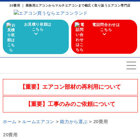
20畳用 ｜ 業務用エアコンからマルチエアコンまで幅広く取り扱うエアコン専門店
お見積り依頼は
電話問合わせは
こちら
こちら
エアコンを選ぶ
Airconditioner search
【重要】エアコン部材の再利用について
店舗案内
Store
【重要】工事のみのご依頼について
会社概要
Company
ホーム
>
ルームエアコン
>
能力から選ぶ
>
20畳用
施工実績
Work
20畳用