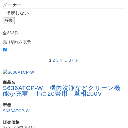
よくある質問
メーカー
Question
お問い合わせ
Contact us
検索
電話問い合わせはこちら
全362件
Call a store
売り切れを表示
お見積り依頼はこちら
Estimate request
1
2
3
4
…
37
≫
商品名
S636ATCP-W 機内洗浄などクリーン機
能が充実。主に20畳用 単相200V
型番
S636ATCP-W
販売価格
243,100円(税込)