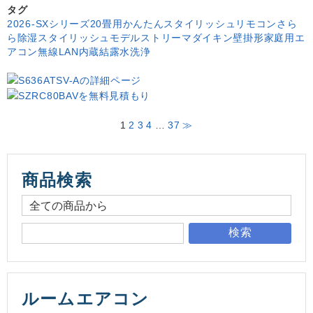
タグ
2026-SXシリーズ
20畳用
かんたんスタイリッシュリモコン
さら
ら除湿
スタイリッシュモデル
ストリーマ
ダイキン
壁掛形
家庭用エ
アコン
無線LAN内蔵
結露水洗浄
1
2
3
4
…
37
≫
商品検索
検索
ルームエアコン