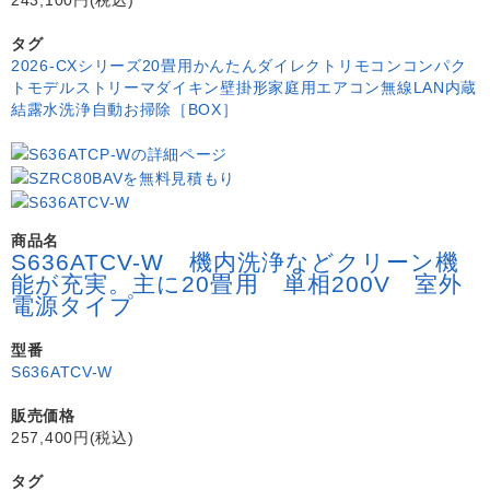
タグ
2026-CXシリーズ
20畳用
かんたんダイレクトリモコン
コンパク
トモデル
ストリーマ
ダイキン
壁掛形
家庭用エアコン
無線LAN内蔵
結露水洗浄
自動お掃除［BOX］
商品名
S636ATCV-W 機内洗浄などクリーン機
能が充実。主に20畳用 単相200V 室外
電源タイプ
型番
S636ATCV-W
販売価格
257,400円(税込)
タグ