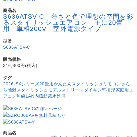
商品名
S636ATSV-C 薄さと色で理想の空間を彩
るスタイリッシュエアコン 主に20畳
用 単相200V 室外電源タイプ
型番
S636ATSV-C
販売価格
316,800円(税込)
タグ
2026-SXシリーズ
20畳用
かんたんスタイリッシュリモコン
さら
ら除湿
スタイリッシュモデル
ストリーマ
ダイキン
壁掛形
家庭用エ
アコン
無線LAN内蔵
結露水洗浄
商品名