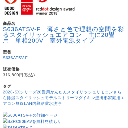
商品名
S636ATSV-F 薄さと色で理想の空間を彩
るスタイリッシュエアコン 主に20畳
用 単相200V 室外電源タイプ
型番
S636ATSV-F
販売価格
316,800円(税込)
タグ
2026-SXシリーズ
20畳用
かんたんスタイリッシュリモコン
さら
ら除湿
スタイリッシュモデル
ストリーマ
ダイキン
壁掛形
家庭用エ
アコン
無線LAN内蔵
結露水洗浄