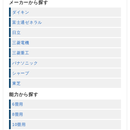
メーカーから探す
ダイキン
富士通ゼネラル
日立
三菱電機
三菱重工
パナソニック
シャープ
東芝
能力から探す
6畳用
8畳用
10畳用