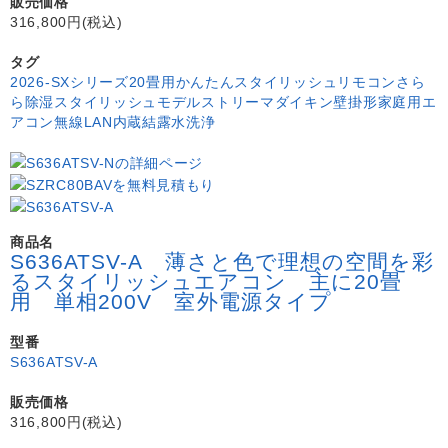
販売価格
316,800円(税込)
タグ
2026-SXシリーズ
20畳用
かんたんスタイリッシュリモコン
さら
ら除湿
スタイリッシュモデル
ストリーマ
ダイキン
壁掛形
家庭用エ
アコン
無線LAN内蔵
結露水洗浄
商品名
S636ATSV-A 薄さと色で理想の空間を彩
るスタイリッシュエアコン 主に20畳
用 単相200V 室外電源タイプ
型番
S636ATSV-A
販売価格
316,800円(税込)