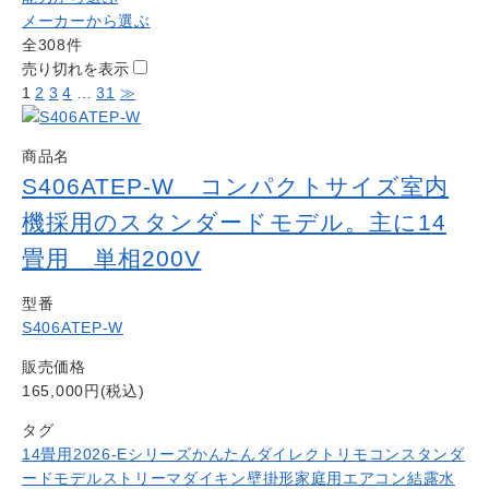
お問い合わせ
メーカーから選ぶ
Contact us
全308件
売り切れを表示
電話問い合わせはこちら
Call a store
1
2
3
4
…
31
≫
お見積り依頼はこちら
Estimate request
商品名
S406ATEP-W コンパクトサイズ室内
機採用のスタンダードモデル。主に14
畳用 単相200V
型番
S406ATEP-W
販売価格
165,000円(税込)
タグ
14畳用
2026-Eシリーズ
かんたんダイレクトリモコン
スタンダ
ードモデル
ストリーマ
ダイキン
壁掛形
家庭用エアコン
結露水