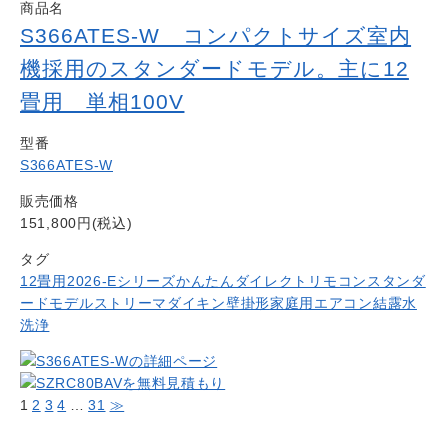
商品名
S366ATES-W コンパクトサイズ室内
機採用のスタンダードモデル。主に12
畳用 単相100V
型番
S366ATES-W
販売価格
151,800円(税込)
タグ
12畳用
2026-Eシリーズ
かんたんダイレクトリモコン
スタンダ
ードモデル
ストリーマ
ダイキン
壁掛形
家庭用エアコン
結露水
洗浄
1
2
3
4
…
31
≫