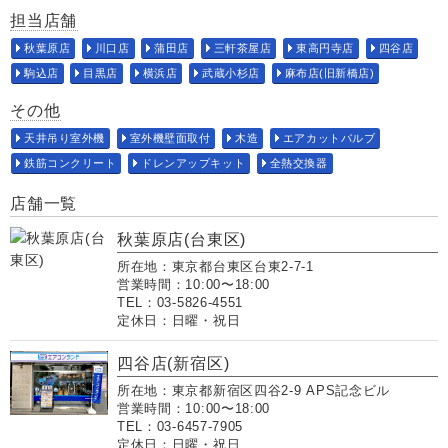
担当店舗
秋葉原店
川口店
蒲田店
三軒茶屋店
東高円寺店
四谷店
駒込店
目黒店
横浜店
武蔵小杉店
麻布店(旧新橋店)
その他
天井吊り室外機
室外機壁面取付
木造
エアカットバルブ
鉄筋コンクリート
ドレンアップキット
全熱交換器
店舗一覧
秋葉原店(台東区)
所在地：東京都台東区台東2-7-1
営業時間：10:00〜18:00
TEL：03-5826-4551
定休日：日曜・祝日
四谷店(新宿区)
所在地：東京都新宿区四谷2-9 APS記念ビル
営業時間：10:00〜18:00
TEL：03-6457-7905
定休日：日曜・祝日