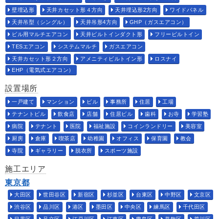
壁埋込形
天井カセット形４方向
天井埋込形2方向
ワイドパネル
天井吊型（シングル）
天井吊形4方向
GHP（ガスエアコン）
ビル用マルチエアコン
天井ビルトインダクト形
フリービルトイン
TESエアコン
システムマルチ
ガスエアコン
天井カセット形２方向
アメニティビルトイン形
ロスナイ
EHP（電気式エアコン）
設置場所
一戸建て
マンション
ビル
事務所
住居
工場
テナントビル
飲食店
店舗
住居ビル
歯科
お寺
学習塾
病院
テナント
医院
福祉施設
コインランドリー
美容室
厨房
倉庫
喫茶店
幼稚園
オフィス
保育園
教会
寺院
ギャラリー
脱衣所
スポーツ施設
施工エリア
東京都
大田区
世田谷区
新宿区
杉並区
台東区
中野区
文京区
渋谷区
品川区
港区
墨田区
中央区
練馬区
千代田区
目黒区
足立区
江戸川区
江東区
豊島区
葛飾区
荒川区