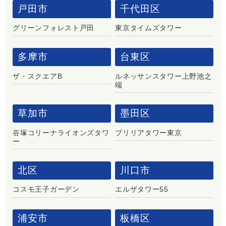
戸田市
千代田区
グリーンフォレスト戸田
東京タイムズタワー
多摩市
台東区
ザ・スクエアB
ルネッサンスタワー上野池之
端
草加市
墨田区
谷塚コリーナライオンズタワ
ブリリアタワー東京
ー
北区
川口市
コスモ王子ガーデン
エルザタワー55
浦安市
板橋区