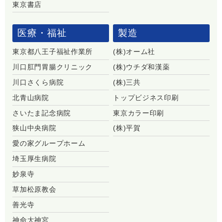
東京書店
医療・福祉
製造
東京都八王子福祉作業所
(株)オーム社
川口肛門胃腸クリニック
(株)ウチダ和漢薬
川口さくら病院
(株)三共
北青山病院
トップビジネス印刷
さいたま記念病院
東京カラー印刷
狭山中央病院
(株)平賀
愛の家グループホーム
埼玉厚生病院
妙泉寺
草加松原教会
善光寺
神命大神宮