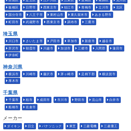
板橋区
日野市
西東京市
狛江市
青梅市
立川市
北区
国分寺市
八王子市
東村山市
東久留米市
あきる野市
町田市
武蔵野市
西東京市
調布市
三鷹市
埼玉県
川口市
さいたま市
戸田市
草加市
新座市
越谷市
所沢市
朝霞市
川越市
加須市
三郷市
入間郡
蓮田市
伊奈町
神奈川県
横浜市
川崎市
藤沢市
茅ヶ崎市
足柄下郡
横須賀市
厚木市
千葉県
千葉市
柏市
成田市
市川市
野田市
流山市
白井市
船橋市
佐倉市
メーカー
ダイキン
日立
パナソニック
東芝
三菱電機
三菱重工