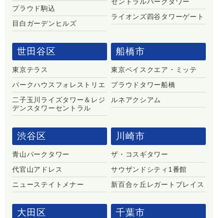
セントラルパークタワー
プラウド駒込
ライオンズ四谷タワーゲート
目白ガーデンヒルズ
世田谷区
船橋市
東京テラス
東京ベイスクエア・ミッテ
パークハウスフォレストリエ
プラウドタワー船橋
二子玉川ライズタワー＆レジ
ルネアクシアム
デンスタワーセントラル
渋谷区
川崎市
青山パークタワー
ザ・コスギタワー
代官山アドレス
サウザンドシティ1番館
ニューステイトメナー
新百合ヶ丘レガートプレイス
大田区
千葉市