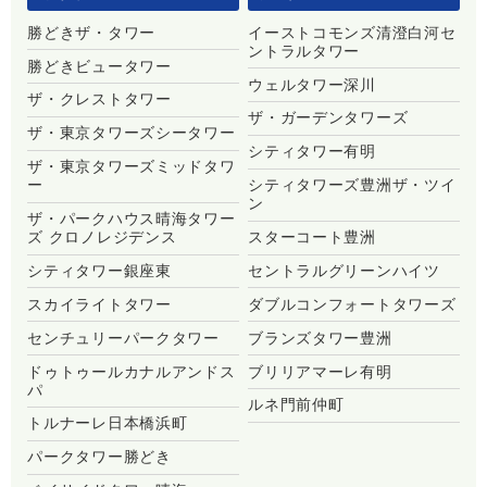
勝どきザ・タワー
イーストコモンズ清澄白河セ
ントラルタワー
勝どきビュータワー
ウェルタワー深川
ザ・クレストタワー
ザ・ガーデンタワーズ
ザ・東京タワーズシータワー
シティタワー有明
ザ・東京タワーズミッドタワ
ー
シティタワーズ豊洲ザ・ツイ
ン
ザ・パークハウス晴海タワー
ズ クロノレジデンス
スターコート豊洲
シティタワー銀座東
セントラルグリーンハイツ
スカイライトタワー
ダブルコンフォートタワーズ
センチュリーパークタワー
ブランズタワー豊洲
ドゥトゥールカナルアンドス
ブリリアマーレ有明
パ
ルネ門前仲町
トルナーレ日本橋浜町
パークタワー勝どき