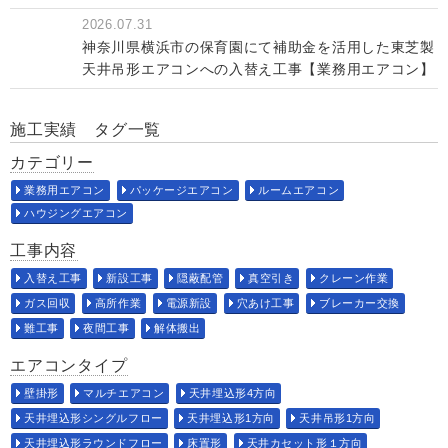
2026.07.31
神奈川県横浜市の保育園にて補助金を活用した東芝製
天井吊形エアコンへの入替え工事【業務用エアコン】
施工実績 タグ一覧
カテゴリー
業務用エアコン
パッケージエアコン
ルームエアコン
ハウジングエアコン
工事内容
入替え工事
新設工事
隠蔽配管
真空引き
クレーン作業
ガス回収
高所作業
電源新設
穴あけ工事
ブレーカー交換
難工事
夜間工事
解体搬出
エアコンタイプ
壁掛形
マルチエアコン
天井埋込形4方向
天井埋込形シングルフロー
天井埋込形1方向
天井吊形1方向
天井埋込形ラウンドフロー
床置形
天井カセット形１方向