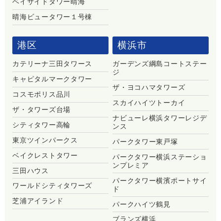
ベイサイドタワー晴海
晴海ビュータワー１号棟
港区
横浜市
カテリーナ三田タワース
ガーデンズ綱島コートステー
ジ
キャピタルマークタワー
ザ・ヨコハマタワーズ
コスモポリス品川
スカイハイツトーカイ
ザ・タワーズ台場
ナビューレ横浜タワーレジデ
シティタワー高輪
ンス
東京ツインパークス
パークタワー東戸塚
ベイクレストタワー
パークタワー横浜ステーショ
ンプレミア
三田ハウス
パークタワー横濱ポートサイ
ワールドシティタワーズ
ド
芝浦アイランド
パークハイツ鶴見
ブランズ横浜