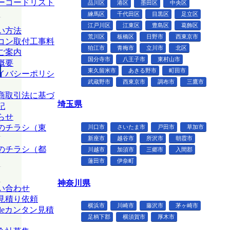
ーコードリスト
品川区
港区
墨田区
中央区
練馬区
千代田区
目黒区
足立区
江戸川区
江東区
豊島区
葛飾区
い方法
荒川区
板橋区
日野市
西東京市
コン取付工事料
狛江市
青梅市
立川市
北区
ご案内
国分寺市
八王子市
東村山市
概要
東久留米市
あきる野市
町田市
イバシーポリシ
武蔵野市
西東京市
調布市
三鷹市
商取引法に基づ
埼玉県
記
らせ
のチラシ（東
川口市
さいたま市
戸田市
草加市
新座市
越谷市
所沢市
朝霞市
のチラシ（都
川越市
加須市
三郷市
入間郡
蓮田市
伊奈町
神奈川県
い合わせ
見積り依頼
横浜市
川崎市
藤沢市
茅ヶ崎市
deカンタン見積
足柄下郡
横須賀市
厚木市