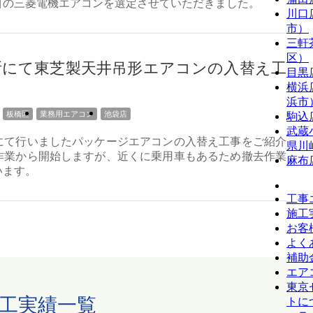
目の三菱電機エアコンを選定させていただきました。
川口
市）
三軒
区）
所にて東芝製天井吊形エアコンの入替え工
目黒
】
横浜
浜市
板橋区
業務用エアコン
池袋店
駒込
武蔵
にて行いましたパッケージエアコンの入替え工事をご紹介
県川
作業から開始しますが、近くに乗用車もあるため撤去作業
麻布
います。
工事
施工
お客
よく
補助
エア
東京
工実績一覧
トに