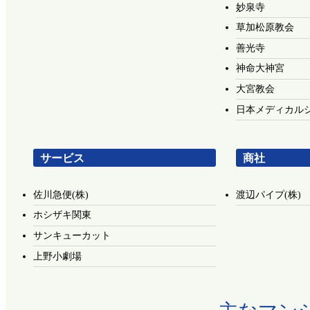
妙泉寺
草加松原教会
善光寺
神命大神宮
大宮教会
日本メディカルシ
サービス
商社
佐川急便(株)
渡辺パイプ(株)
ホシザキ関東
サンキューカット
上野小劇場