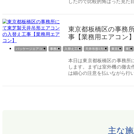
したので比較的角ばった見た
東京都板橋区の事務
事【業務用エアコン
パッケージエアコン
事務所
入替え工事
天井吊形1方向
東京都
東芝
本日は東京都板橋区の事務所
します。まずは室外機の撤去
は細心の注意を払いながら行
主な施