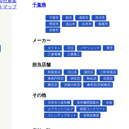
会社募集
千葉県
トマップ
千葉市
柏市
成田市
市川市
野田市
流山市
白井市
船橋市
佐倉市
メーカー
ダイキン
日立
パナソニック
東芝
三菱電機
三菱重工
担当店舗
秋葉原店
川口店
蒲田店
三軒茶屋店
東高円寺店
四谷店
駒込店
目黒店
横浜店
武蔵小杉店
麻布店(旧新橋店)
その他
天井吊り室外機
室外機壁面取付
木造
エアカットバルブ
鉄筋コンクリート
ドレンアップキット
全熱交換器