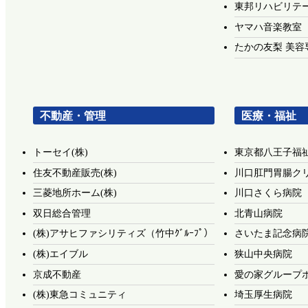
東邦リハビリテ
ヤマハ音楽教室
たかの友梨 美容
不動産・管理
医療・福祉
トーセイ(株)
東京都八王子福
住友不動産販売(株)
川口肛門胃腸ク
三菱地所ホーム(株)
川口さくら病院
双日総合管理
北青山病院
(株)アサヒファシリティズ（竹中ｸﾞﾙｰﾌﾟ）
さいたま記念病
(株)エイブル
狭山中央病院
京成不動産
愛の家グループ
(株)東急コミュニティ
埼玉厚生病院