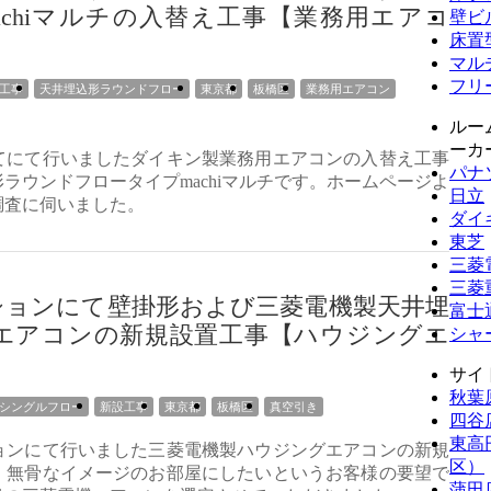
chiマルチの入替え工事【業務用エアコ
壁ビ
床置
マル
フリ
工事
天井埋込形ラウンドフロー
東京都
板橋区
業務用エアコン
ルー
ーカ
てにて行いましたダイキン製業務用エアコンの入替え工事
パナ
ラウンドフロータイプmachiマルチです。ホームページよ
日立
調査に伺いました。
ダイ
東芝
三菱
三菱
ションにて壁掛形および三菱電機製天井埋
富士
エアコンの新規設置工事【ハウジングエ
シャ
サイ
秋葉
シングルフロー
新設工事
東京都
板橋区
真空引き
四谷
東高
ョンにて行いました三菱電機製ハウジングエアコンの新規
区）
。無骨なイメージのお部屋にしたいというお客様の要望で
蒲田