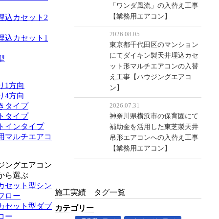
「ワンダ風流」の入替え工事
【業務用エアコン】
埋込カセット2
2026.08.05
埋込カセット1
東京都千代田区のマンション
にてダイキン製天井埋込カセ
型
ット形マルチエアコンの入替
え工事【ハウジングエアコ
り1方向
ン】
り4方向
きタイプ
2026.07.31
トタイプ
神奈川県横浜市の保育園にて
トインタイプ
補助金を活用した東芝製天井
用マルチエアコ
吊形エアコンへの入替え工事
【業務用エアコン】
ジングエアコン
から選ぶ
カセット型シン
施工実績 タグ一覧
フロー
カセット型ダブ
カテゴリー
ロー