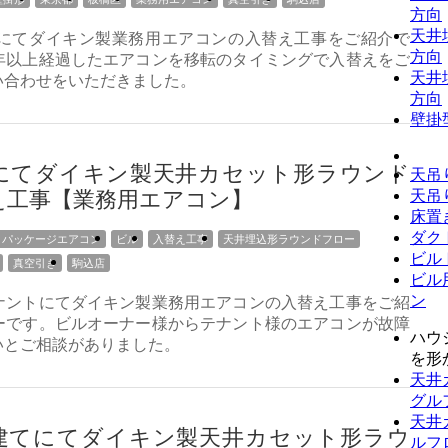
方向
天井
にてダイキン製業務用エアコンの入替え工事をご紹介で
方向
0年以上経過したエアコンを移転のタイミングで入替えをご
天井
い合わせをいただきました。
方向
壁掛
にてダイキン製天井カセット形ラウンド
天吊
え工事【業務用エアコン】
天吊
床置
ダク
パッケージエアコン
ビル
入替え工事
天井埋込形ラウンドフロー
ビル
真空引き
駒込店
ビル
ン
ナントにてダイキン製業務用エアコンの入替え工事をご紹
ーです。ビルオーナー様からテナント様のエアコンが故障
ハウ
いとご相談がありました。
を形
天井
グル
天井
建てにてダイキン製天井カセット形ラウ
ルフ