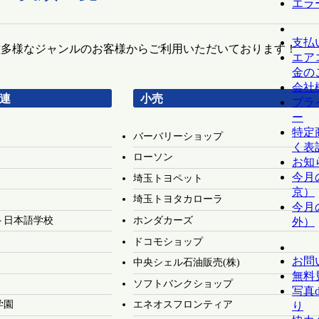
エラ
支払
種多様なジャンルのお客様からご利用いただいております！
エア
金の
会社
連
小売
プラ
ー
特定
バーバリーショップ
く表
ローソン
お知
今月
埼玉トヨペット
京）
埼玉トヨタカローラ
今月
ト日本語学校
ホンダカーズ
外）
ドコモショップ
お問
中央シェル石油販売(株)
無料
ソフトバンクショップ
写真
学園
エネオスフロンティア
り