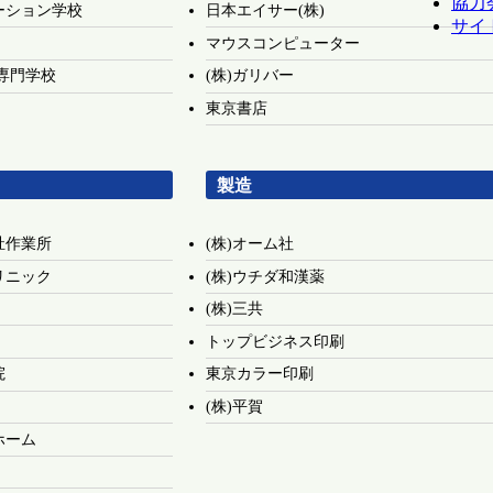
協力
ーション学校
日本エイサー(株)
サイ
マウスコンピューター
専門学校
(株)ガリバー
東京書店
製造
祉作業所
(株)オーム社
リニック
(株)ウチダ和漢薬
(株)三共
トップビジネス印刷
院
東京カラー印刷
(株)平賀
ホーム