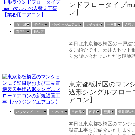
ンドフロータイプma
ン】
ガス回収
ダイキン
パッケージエアコン
マチマルチ
一戸建て
入替え
真空引き
駒込店
本日は東京都板橋区の一戸建
をご紹介です。天井カセット形
りお問い合わせいただき現地
東京都板橋区のマン
込形シングルフロー
アコン】
ハウジングエアコン
マンション
三菱電機
四谷店
壁掛形
天井埋込形
本日は東京都板橋区のマンシ
設置工事をご紹介いたします