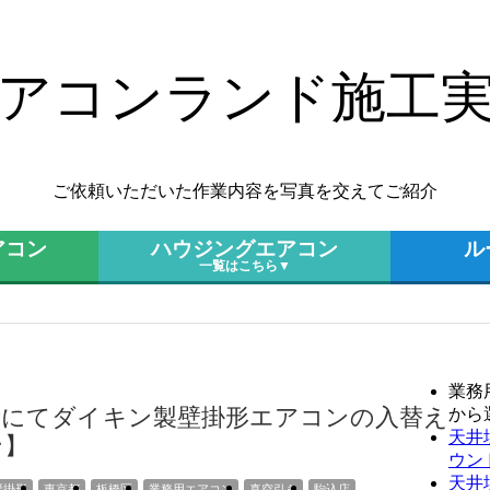
アコンランド施工
ご依頼いただいた作業内容を写真を交えてご紹介
アコン
ハウジングエアコン
ル
一覧はこちら▼
業務
所にてダイキン製壁掛形エアコンの入替え
から
天井
ン】
ウン
天井
壁掛形
東京都
板橋区
業務用エアコン
真空引き
駒込店