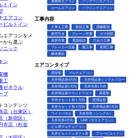
業務用エアコン
パッケージエアコン
ルトイン
ルームエアコン
ハウジングエアコン
型
チエアコン
工事内容
ービルトイン
入替え工事
新設工事
隠蔽配管
真空引き
クレーン作業
ガス回収
ムエアコンをメ
高所作業
電源新設
穴あけ工事
ーから選ぶ
ブレーカー交換
難工事
夜間工事
ソニック
解体搬出
キン
エアコンタイプ
壁掛形
マルチエアコン
電機
天井埋込形4方向
天井埋込形シングルフロー
重工
天井埋込形1方向
天井吊形1方向
通ゼネラル
ープ
天井埋込形ラウンドフロー
床置形
天井カセット形１方向
壁埋込形
トコンテンツ
天井カセット形４方向
天井埋込形2方向
原店（台東区）
ワイドパネル
天井吊型（シングル）
店（新宿区）
天井吊形4方向
GHP（ガスエアコン）
円寺店（杉並
ビル用マルチエアコン
天井ビルトインダクト形
フリービルトイン
店（大田区）