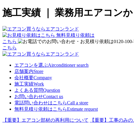
施工実績 ｜ 業務用エアコン
無料見積り依頼は
こちら
こちら
エアコンを選ぶ
Airconditioner search
店舗案内
Store
会社概要
Company
施工実績
Work
よくある質問
Question
お問い合わせ
Contact us
電話問い合わせはこちら
Call a store
無料見積り依頼はこちら
Estimate request
【重要】エアコン部材の再利用について
【重要】工事のみの