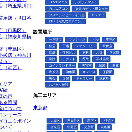
TESエアコン
システムマルチ
店（埼玉県川口
ガスエアコン
天井カセット形２方向
アメニティビルトイン形
ロスナイ
茶屋店（世田谷
EHP（電気式エアコン）
店（目黒区）
設置場所
店（神奈川県横
一戸建て
マンション
ビル
事務所
）
住居
工場
テナントビル
飲食店
店（豊島区）
店舗
住居ビル
歯科
お寺
学習塾
小杉店（神奈川
病院
テナント
医院
福祉施設
崎市）
コインランドリー
美容室
厨房
倉庫
店（港区）
喫茶店
幼稚園
オフィス
保育園
教会
寺院
ギャラリー
脱衣所
エリア
スポーツ施設
実績
施工エリア
様の声
ある質問
東京都
金について
コンリース
ゼロエミポイン
大田区
世田谷区
新宿区
杉並区
ついて
台東区
中野区
文京区
渋谷区