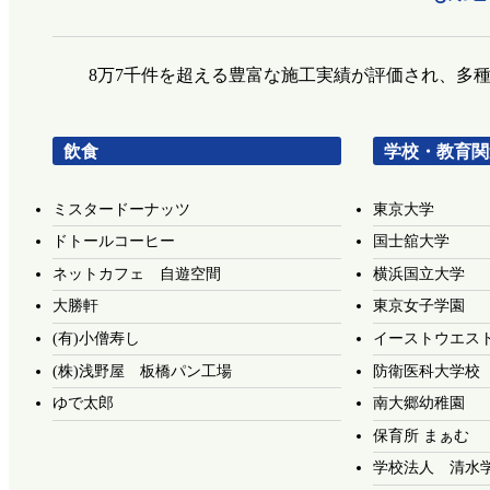
8万7千件を超える豊富な施工実績が評価され、多
飲食
学校・教育関
ミスタードーナッツ
東京大学
ドトールコーヒー
国士舘大学
ネットカフェ 自遊空間
横浜国立大学
大勝軒
東京女子学園
(有)小僧寿し
イーストウエス
(株)浅野屋 板橋パン工場
防衛医科大学校
ゆで太郎
南大郷幼稚園
保育所 まぁむ
学校法人 清水