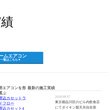
実績
ームエアコン
一覧はこちら▼
用エアコンを形
最新の施工実績
選ぶ
2026.08.07
埋込カセットラ
東京都品川区のビル内飲食店
ドフロー
にてダイキン製天吊自在形
埋込カセット4