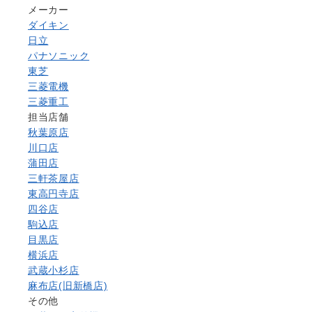
メーカー
ダイキン
日立
パナソニック
東芝
三菱電機
三菱重工
担当店舗
秋葉原店
川口店
蒲田店
三軒茶屋店
東高円寺店
四谷店
駒込店
目黒店
横浜店
武蔵小杉店
麻布店(旧新橋店)
その他