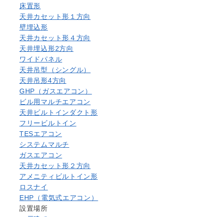
床置形
天井カセット形１方向
壁埋込形
天井カセット形４方向
天井埋込形2方向
ワイドパネル
天井吊型（シングル）
天井吊形4方向
GHP（ガスエアコン）
ビル用マルチエアコン
天井ビルトインダクト形
フリービルトイン
TESエアコン
システムマルチ
ガスエアコン
天井カセット形２方向
アメニティビルトイン形
ロスナイ
EHP（電気式エアコン）
設置場所