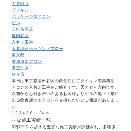
ガス回収
ダイキン
パッケージエアコン
ビル
三軒茶屋店
世田谷区
入替え工事
天井埋込形ラウンドフロー
東京都
業務用エアコン
真空引き
飲食店
本日は東京都世田谷区の飲食店にてダイキン製業務用エ
アコンの入替え工事をご紹介です。天カセ４方向です。
以前からお付き合いのあるお客様よりビルの地下１階に
ある飲食店のエアコンを交換したいとご相談がありまし
た。
1
2
3
4
5
6
…
24
≫
主な施工実績一覧
8万7千件を超える豊富な施工実績が評価され、多種多