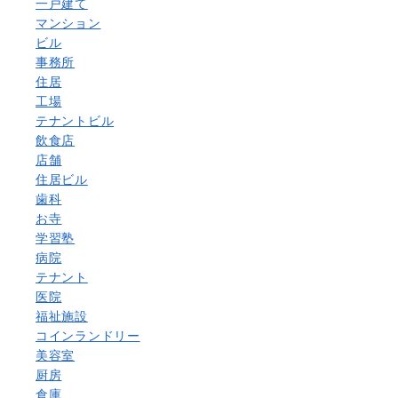
一戸建て
マンション
ビル
事務所
住居
工場
テナントビル
飲食店
店舗
住居ビル
歯科
お寺
学習塾
病院
テナント
医院
福祉施設
コインランドリー
美容室
厨房
倉庫