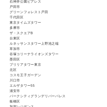
石神井公園ピアレス
戸田市
グリーンフォレスト戸田
千代田区
東京タイムズタワー
多摩市
ザ・スクエアB
台東区
ルネッサンスタワー上野池之端
草加市
谷塚コリーナライオンズタワー
墨田区
ブリリアタワー東京
北区
コスモ王子ガーデン
川口市
エルザタワー55
浦安市
パークシティグランデリバーパレス
板橋区
加賀レジデンス