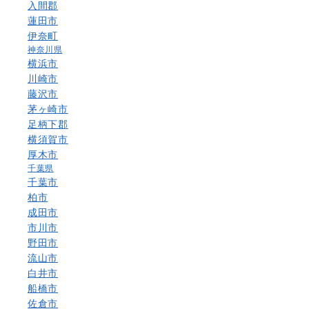
入間郡
蓮田市
伊奈町
神奈川県
横浜市
川崎市
藤沢市
茅ヶ崎市
足柄下郡
横須賀市
厚木市
千葉県
千葉市
柏市
成田市
市川市
野田市
流山市
白井市
船橋市
佐倉市