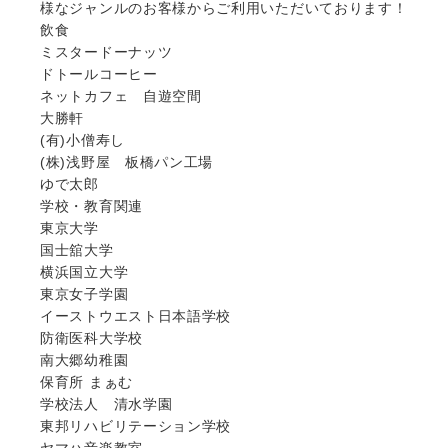
様なジャンルのお客様からご利用いただいております！
飲食
ミスタードーナッツ
ドトールコーヒー
ネットカフェ 自遊空間
大勝軒
(有)小僧寿し
(株)浅野屋 板橋パン工場
ゆで太郎
学校・教育関連
東京大学
国士舘大学
横浜国立大学
東京女子学園
イーストウエスト日本語学校
防衛医科大学校
南大郷幼稚園
保育所 まぁむ
学校法人 清水学園
東邦リハビリテーション学校
ヤマハ音楽教室