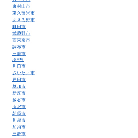
東村山市
東久留米市
あきる野市
町田市
武蔵野市
西東京市
調布市
三鷹市
埼玉県
川口市
さいたま市
戸田市
草加市
新座市
越谷市
所沢市
朝霞市
川越市
加須市
三郷市