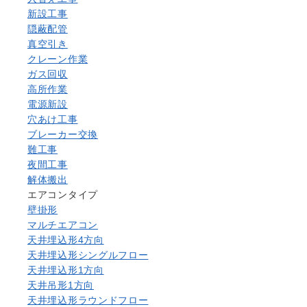
新設工事
隠蔽配管
真空引き
クレーン作業
ガス回収
高所作業
電源新設
穴あけ工事
ブレーカー交換
難工事
夜間工事
解体搬出
エアコンタイプ
壁掛形
マルチエアコン
天井埋込形4方向
天井埋込形シングルフロー
天井埋込形1方向
天井吊形1方向
天井埋込形ラウンドフロー