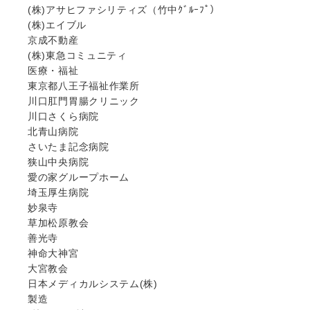
(株)アサヒファシリティズ（竹中ｸﾞﾙｰﾌﾟ）
(株)エイブル
京成不動産
(株)東急コミュニティ
医療・福祉
東京都八王子福祉作業所
川口肛門胃腸クリニック
川口さくら病院
北青山病院
さいたま記念病院
狭山中央病院
愛の家グループホーム
埼玉厚生病院
妙泉寺
草加松原教会
善光寺
神命大神宮
大宮教会
日本メディカルシステム(株)
製造