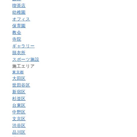
喫茶店
幼稚園
オフィス
保育園
教会
寺院
ギャラリー
脱衣所
スポーツ施設
施工エリア
東京都
大田区
世田谷区
新宿区
杉並区
台東区
中野区
文京区
渋谷区
品川区