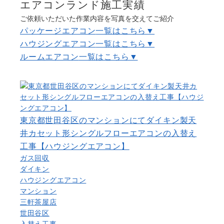
エアコンランド施工実績
よくある質問
Question
ご依頼いただいた作業内容を写真を交えてご紹介
パッケージエアコン
一覧はこちら▼
お問い合わせ
Contact us
ハウジングエアコン
一覧はこちら▼
ルームエアコン
一覧はこちら▼
電話問い合わせはこちら
Call a store
無料見積り依頼はこちら
Estimate request
東京都世田谷区のマンションにてダイキン製天
井カセット形シングルフローエアコンの入替え
工事【ハウジングエアコン】
ガス回収
ダイキン
ハウジングエアコン
マンション
三軒茶屋店
世田谷区
入替え工事