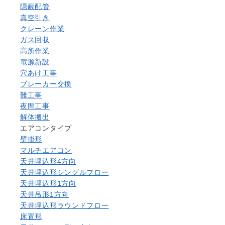
隠蔽配管
真空引き
クレーン作業
ガス回収
高所作業
電源新設
穴あけ工事
ブレーカー交換
難工事
夜間工事
解体搬出
エアコンタイプ
壁掛形
マルチエアコン
天井埋込形4方向
天井埋込形シングルフロー
天井埋込形1方向
天井吊形1方向
天井埋込形ラウンドフロー
床置形