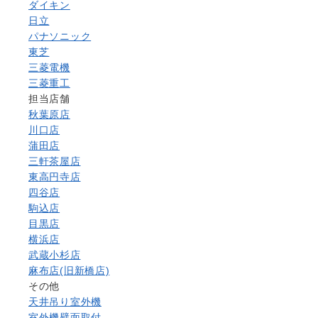
ダイキン
日立
パナソニック
東芝
三菱電機
三菱重工
担当店舗
秋葉原店
川口店
蒲田店
三軒茶屋店
東高円寺店
四谷店
駒込店
目黒店
横浜店
武蔵小杉店
麻布店(旧新橋店)
その他
天井吊り室外機
室外機壁面取付