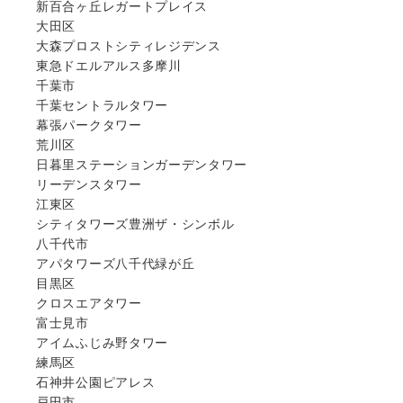
新百合ヶ丘レガートプレイス
大田区
大森プロストシティレジデンス
東急ドエルアルス多摩川
千葉市
千葉セントラルタワー
幕張パークタワー
荒川区
日暮里ステーションガーデンタワー
リーデンスタワー
江東区
シティタワーズ豊洲ザ・シンボル
八千代市
アパタワーズ八千代緑が丘
目黒区
クロスエアタワー
富士見市
アイムふじみ野タワー
練馬区
石神井公園ピアレス
戸田市