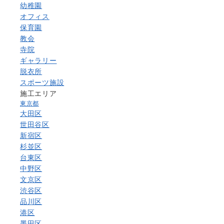
幼稚園
オフィス
保育園
教会
寺院
ギャラリー
脱衣所
スポーツ施設
施工エリア
東京都
大田区
世田谷区
新宿区
杉並区
台東区
中野区
文京区
渋谷区
品川区
港区
墨田区