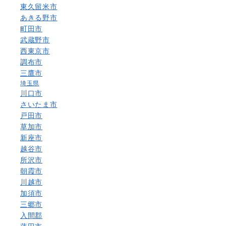
東久留米市
あきる野市
町田市
武蔵野市
西東京市
調布市
三鷹市
埼玉県
川口市
さいたま市
戸田市
草加市
新座市
越谷市
所沢市
朝霞市
川越市
加須市
三郷市
入間郡