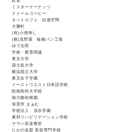
飲食
ミスタードーナッツ
ドトールコーヒー
ネットカフェ 自遊空間
大勝軒
(有)小僧寿し
(株)浅野屋 板橋パン工場
ゆで太郎
学校・教育関連
東京大学
国士舘大学
横浜国立大学
東京女子学園
イーストウエスト日本語学校
防衛医科大学校
南大郷幼稚園
保育所 まぁむ
学校法人 清水学園
東邦リハビリテーション学校
ヤマハ音楽教室
たかの友梨 美容専門学校