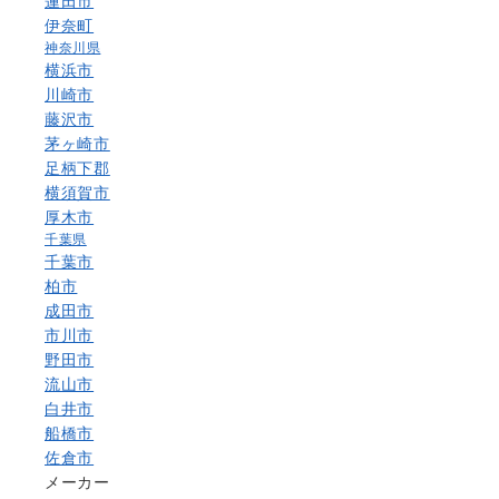
蓮田市
伊奈町
神奈川県
横浜市
川崎市
藤沢市
茅ヶ崎市
足柄下郡
横須賀市
厚木市
千葉県
千葉市
柏市
成田市
市川市
野田市
流山市
白井市
船橋市
佐倉市
メーカー