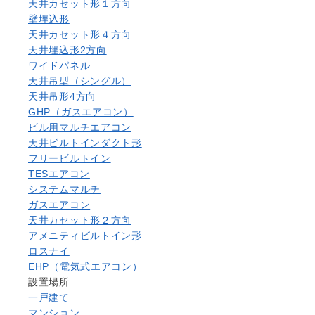
天井カセット形１方向
壁埋込形
天井カセット形４方向
天井埋込形2方向
ワイドパネル
天井吊型（シングル）
天井吊形4方向
GHP（ガスエアコン）
ビル用マルチエアコン
天井ビルトインダクト形
フリービルトイン
TESエアコン
システムマルチ
ガスエアコン
天井カセット形２方向
アメニティビルトイン形
ロスナイ
EHP（電気式エアコン）
設置場所
一戸建て
マンション