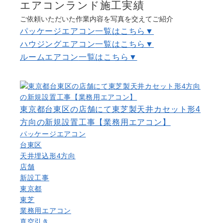
エアコンランド施工実績
よくある質問
Question
ご依頼いただいた作業内容を写真を交えてご紹介
パッケージエアコン
一覧はこちら▼
お問い合わせ
Contact us
ハウジングエアコン
一覧はこちら▼
ルームエアコン
一覧はこちら▼
電話問い合わせはこちら
Call a store
無料見積り依頼はこちら
Estimate request
東京都台東区の店舗にて東芝製天井カセット形4
方向の新規設置工事【業務用エアコン】
パッケージエアコン
台東区
天井埋込形4方向
店舗
新設工事
東京都
東芝
業務用エアコン
真空引き