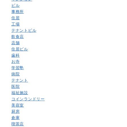
ビル
事務所
住居
工場
テナントビル
飲食店
店舗
住居ビル
歯科
お寺
学習塾
病院
テナント
医院
福祉施設
コインランドリー
美容室
厨房
倉庫
喫茶店