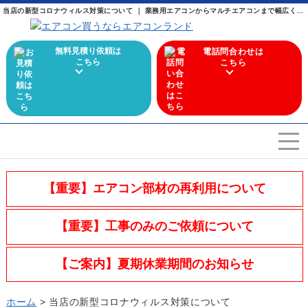
当店の新型コロナウィルス対策について ｜ 業務用エアコンからマルチエアコンまで幅広く取り扱うエアコン専門店
無料見積り依頼は
電話問合わせは
こちら
こちら
エアコンを選ぶ
Airconditioner search
【重要】エアコン部材の再利用について
店舗案内
Store
【重要】工事のみのご依頼について
会社概要
Company
【ご案内】夏期休業期間のお知らせ
施工実績
Work
ホーム
>
当店の新型コロナウィルス対策について
よくある質問