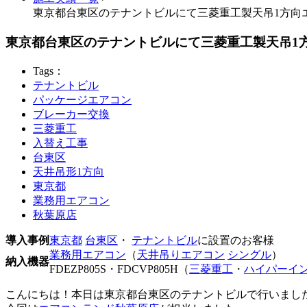
東京都台東区のテナントビルにて三菱重工製天吊1方向
東京都台東区のテナントビルにて三菱重工製天吊1
Tags：
テナントビル
パッケージエアコン
ブレーカー交換
三菱重工
入替え工事
台東区
天井吊形1方向
東京都
業務用エアコン
秋葉原店
導入事例
東京都
台東区
・
テナントビル
に設置のお客様
業務用エアコン
（
天井吊りエアコン
シングル
）
納入機器
FDEZP805S・FDCVP805H（
三菱重工
・
ハイパーイ
こんにちは！本日は東京都台東区のテナントビルで行いまし