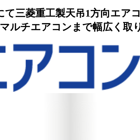
にて三菱重工製天吊1方向エア
らマルチエアコンまで幅広く取