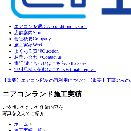
エアコンを選ぶ
Airconditioner search
店舗案内
Store
会社概要
Company
施工実績
Work
よくある質問
Question
お問い合わせ
Contact us
電話問い合わせはこちら
Call a store
無料見積り依頼はこちら
Estimate request
【重要】エアコン部材の再利用について
【重要】工事のみの
エアコンランド施工実績
ご依頼いただいた作業内容を
写真を交えてご紹介
ホーム
>
施工実績一覧
>