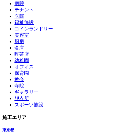
病院
テナント
医院
福祉施設
コインランドリー
美容室
厨房
倉庫
喫茶店
幼稚園
オフィス
保育園
教会
寺院
ギャラリー
脱衣所
スポーツ施設
施工エリア
東京都