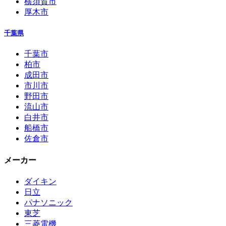
横須賀市
厚木市
千葉県
千葉市
柏市
成田市
市川市
野田市
流山市
白井市
船橋市
佐倉市
メーカー
ダイキン
日立
パナソニック
東芝
三菱電機