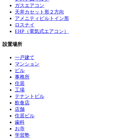
ガスエアコン
天井カセット形２方向
アメニティビルトイン形
ロスナイ
EHP（電気式エアコン）
設置場所
一戸建て
マンション
ビル
事務所
住居
工場
テナントビル
飲食店
店舗
住居ビル
歯科
お寺
学習塾