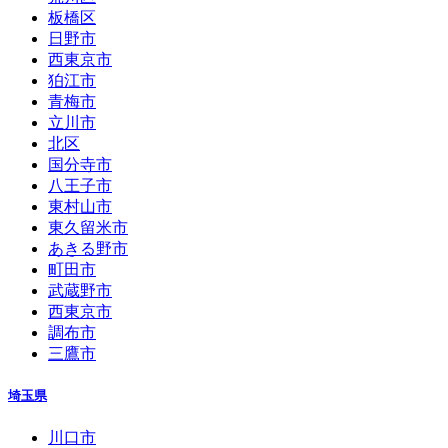
板橋区
日野市
西東京市
狛江市
青梅市
立川市
北区
国分寺市
八王子市
東村山市
東久留米市
あきる野市
町田市
武蔵野市
西東京市
調布市
三鷹市
埼玉県
川口市