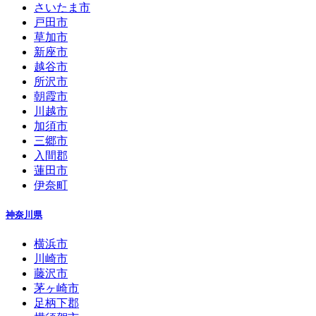
さいたま市
戸田市
草加市
新座市
越谷市
所沢市
朝霞市
川越市
加須市
三郷市
入間郡
蓮田市
伊奈町
神奈川県
横浜市
川崎市
藤沢市
茅ヶ崎市
足柄下郡