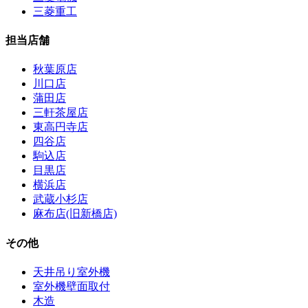
三菱重工
担当店舗
秋葉原店
川口店
蒲田店
三軒茶屋店
東高円寺店
四谷店
駒込店
目黒店
横浜店
武蔵小杉店
麻布店(旧新橋店)
その他
天井吊り室外機
室外機壁面取付
木造