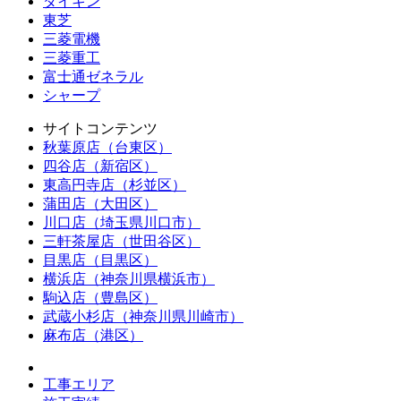
ダイキン
東芝
三菱電機
三菱重工
富士通ゼネラル
シャープ
サイトコンテンツ
秋葉原店（台東区）
四谷店（新宿区）
東高円寺店（杉並区）
蒲田店（大田区）
川口店（埼玉県川口市）
三軒茶屋店（世田谷区）
目黒店（目黒区）
横浜店（神奈川県横浜市）
駒込店（豊島区）
武蔵小杉店（神奈川県川崎市）
麻布店（港区）
工事エリア