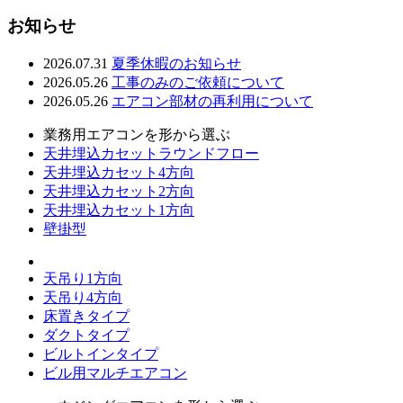
お知らせ
2026.07.31
夏季休暇のお知らせ
2026.05.26
工事のみのご依頼について
2026.05.26
エアコン部材の再利用について
業務用エアコンを形から選ぶ
天井埋込カセットラウンドフロー
天井埋込カセット4方向
天井埋込カセット2方向
天井埋込カセット1方向
壁掛型
天吊り1方向
天吊り4方向
床置きタイプ
ダクトタイプ
ビルトインタイプ
ビル用マルチエアコン