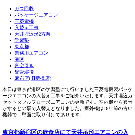
ガス回収
パッケージエアコン
三菱電機
入替え工事
天井埋込形2方向
学習塾
東京都
業務用エアコン
港区
真空引き
配管溶接
麻布店(旧新橋店)
本日は東京都港区の学習塾にて行いました三菱電機製パッケ
ージエアコンの入替え工事をご紹介いたします。天井埋込カ
セットダブルフロー形エアコンの更新です。室内機から異音
がするとの事で入替えとなりました。室外機は18年前の古い
機器で、壁面に取り付けてあります。
東京都新宿区の飲食店にて天井吊形エアコンの入