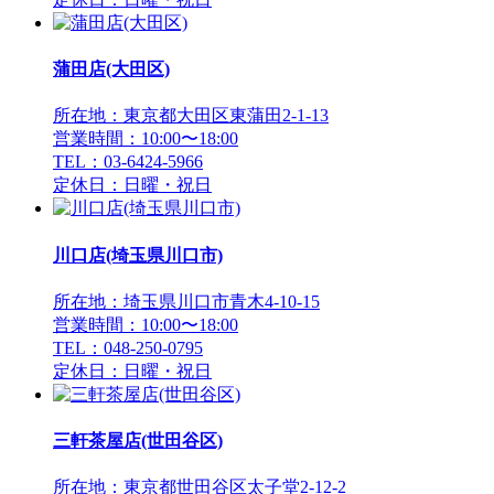
蒲田店(大田区)
所在地：東京都大田区東蒲田2-1-13
営業時間：10:00〜18:00
TEL：03-6424-5966
定休日：日曜・祝日
川口店(埼玉県川口市)
所在地：埼玉県川口市青木4-10-15
営業時間：10:00〜18:00
TEL：048-250-0795
定休日：日曜・祝日
三軒茶屋店(世田谷区)
所在地：東京都世田谷区太子堂2-12-2