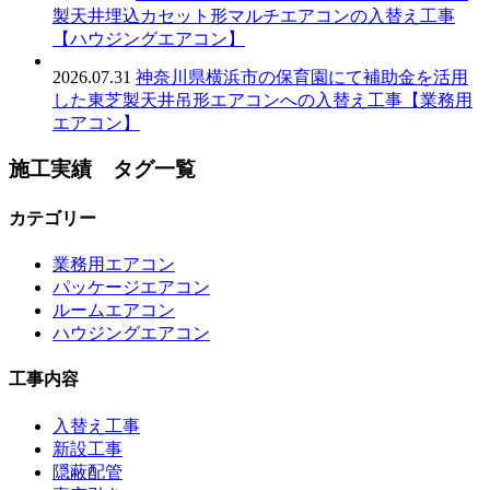
製天井埋込カセット形マルチエアコンの入替え工事
【ハウジングエアコン】
2026.07.31
神奈川県横浜市の保育園にて補助金を活用
した東芝製天井吊形エアコンへの入替え工事【業務用
エアコン】
施工実績 タグ一覧
カテゴリー
業務用エアコン
パッケージエアコン
ルームエアコン
ハウジングエアコン
工事内容
入替え工事
新設工事
隠蔽配管