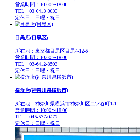
営業時間：10:00〜18:00
TEL：03-6413-8833
定休日：日曜・祝日
目黒店(目黒区)
所在地：東京都目黒区目黒4-12-5
営業時間：10:00〜18:00
TEL：03-6412-8503
定休日：日曜・祝日
横浜店(神奈川県横浜市)
所在地：神奈川県横浜市神奈川区二ツ谷町1-1
営業時間：10:00〜18:00
TEL：045-577-0477
定休日：日曜・祝日