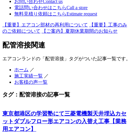
お問い合わせ
Contact us
電話問い合わせはこちら
Call a store
無料見積り依頼はこちら
Estimate request
【重要】エアコン部材の再利用について
【重要】工事のみ
のご依頼について
【ご案内】夏期休業期間のお知らせ
配管溶接関連
エアコンランドの「配管溶接」タグがついた記事一覧です。
ホーム
／
施工実績一覧
／
お客様の声一覧
タグ：配管溶接の記事一覧
東京都港区の学習塾にて三菱電機製天井埋込カセ
ットダブルフロー形エアコンの入替え工事【業務
用エアコン】