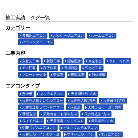
施工実績 タグ一覧
カテゴリー
業務用エアコン
パッケージエアコン
ルームエアコン
ハウジングエアコン
工事内容
入替え工事
新設工事
隠蔽配管
真空引き
クレーン作業
ガス回収
高所作業
電源新設
穴あけ工事
ブレーカー交換
難工事
夜間工事
解体搬出
エアコンタイプ
壁掛形
マルチエアコン
天井埋込形4方向
天井埋込形シングルフロー
天井埋込形1方向
天井吊形1方向
天井埋込形ラウンドフロー
床置形
天井カセット形１方向
壁埋込形
天井カセット形４方向
天井埋込形2方向
ワイドパネル
天井吊型（シングル）
天井吊形4方向
GHP（ガスエアコン）
ビル用マルチエアコン
天井ビルトインダクト形
フリービルトイン
TESエアコン