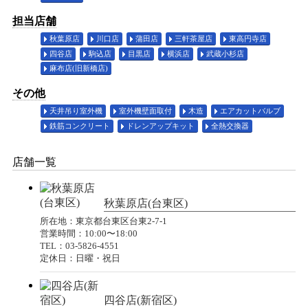
担当店舗
秋葉原店
川口店
蒲田店
三軒茶屋店
東高円寺店
四谷店
駒込店
目黒店
横浜店
武蔵小杉店
麻布店(旧新橋店)
その他
天井吊り室外機
室外機壁面取付
木造
エアカットバルブ
鉄筋コンクリート
ドレンアップキット
全熱交換器
店舗一覧
秋葉原店(台東区)
所在地：東京都台東区台東2-7-1
営業時間：10:00〜18:00
TEL：03-5826-4551
定休日：日曜・祝日
四谷店(新宿区)