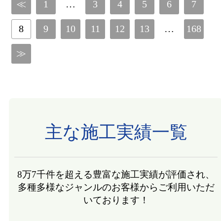
≪
1
…
3
4
5
6
7
8
9
10
11
12
13
…
168
≫
主な施工実績一覧
8万7千件を超える豊富な施工実績が評価され、
多種多様なジャンルのお客様からご利用いただ
いております！