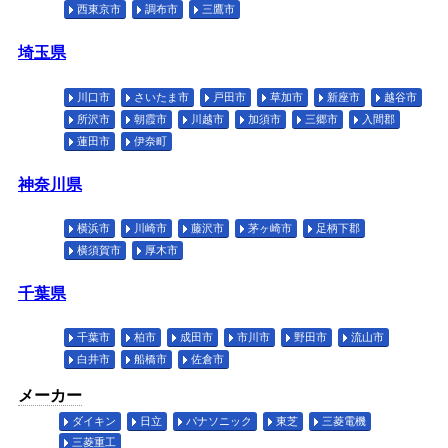
西東京市
調布市
三鷹市
埼玉県
川口市
さいたま市
戸田市
草加市
新座市
越谷市
所沢市
朝霞市
川越市
加須市
三郷市
入間郡
蓮田市
伊奈町
神奈川県
横浜市
川崎市
藤沢市
茅ヶ崎市
足柄下郡
横須賀市
厚木市
千葉県
千葉市
柏市
成田市
市川市
野田市
流山市
白井市
船橋市
佐倉市
メーカー
ダイキン
日立
パナソニック
東芝
三菱電機
三菱重工