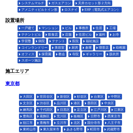
システムマルチ
ガスエアコン
天井カセット形２方向
アメニティビルトイン形
ロスナイ
EHP（電気式エアコン）
設置場所
一戸建て
マンション
ビル
事務所
住居
工場
テナントビル
飲食店
店舗
住居ビル
歯科
お寺
学習塾
病院
テナント
医院
福祉施設
コインランドリー
美容室
厨房
倉庫
喫茶店
幼稚園
オフィス
保育園
教会
寺院
ギャラリー
脱衣所
スポーツ施設
施工エリア
東京都
大田区
世田谷区
新宿区
杉並区
台東区
中野区
文京区
渋谷区
品川区
港区
墨田区
中央区
練馬区
千代田区
目黒区
足立区
江戸川区
江東区
豊島区
葛飾区
荒川区
板橋区
日野市
西東京市
狛江市
青梅市
立川市
北区
国分寺市
八王子市
東村山市
東久留米市
あきる野市
町田市
武蔵野市