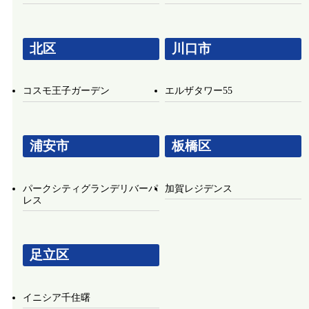
北区
川口市
コスモ王子ガーデン
エルザタワー55
浦安市
板橋区
パークシティグランデリバーパ
加賀レジデンス
レス
足立区
イニシア千住曙