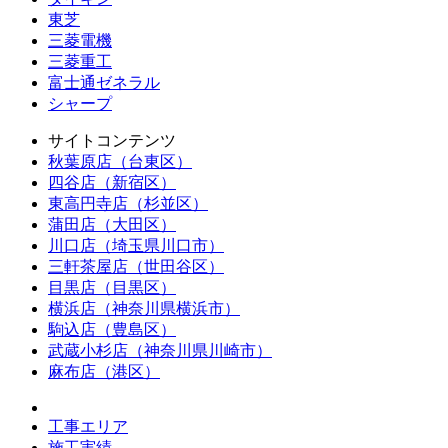
東芝
三菱電機
三菱重工
富士通ゼネラル
シャープ
サイトコンテンツ
秋葉原店（台東区）
四谷店（新宿区）
東高円寺店（杉並区）
蒲田店（大田区）
川口店（埼玉県川口市）
三軒茶屋店（世田谷区）
目黒店（目黒区）
横浜店（神奈川県横浜市）
駒込店（豊島区）
武蔵小杉店（神奈川県川崎市）
麻布店（港区）
工事エリア
施工実績