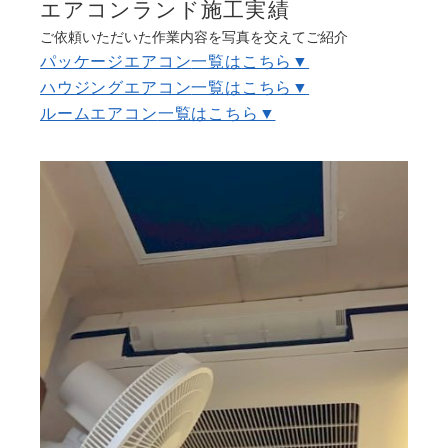
エアコンランド施工実績
よくある質問
Question
ご依頼いただいた作業内容を写真を交えてご紹介
パッケージエアコン
一覧はこちら▼
お問い合わせ
Contact us
ハウジングエアコン
一覧はこちら▼
ルームエアコン
一覧はこちら▼
電話問い合わせはこちら
Call a store
無料見積り依頼はこちら
Estimate request