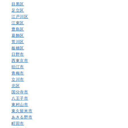
目黒区
足立区
江戸川区
江東区
豊島区
葛飾区
荒川区
板橋区
日野市
西東京市
狛江市
青梅市
立川市
北区
国分寺市
八王子市
東村山市
東久留米市
あきる野市
町田市