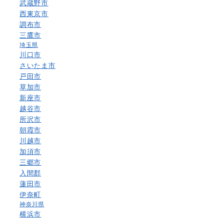
武蔵野市
西東京市
調布市
三鷹市
埼玉県
川口市
さいたま市
戸田市
草加市
新座市
越谷市
所沢市
朝霞市
川越市
加須市
三郷市
入間郡
蓮田市
伊奈町
神奈川県
横浜市