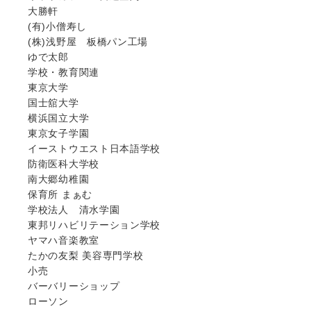
大勝軒
(有)小僧寿し
(株)浅野屋 板橋パン工場
ゆで太郎
学校・教育関連
東京大学
国士舘大学
横浜国立大学
東京女子学園
イーストウエスト日本語学校
防衛医科大学校
南大郷幼稚園
保育所 まぁむ
学校法人 清水学園
東邦リハビリテーション学校
ヤマハ音楽教室
たかの友梨 美容専門学校
小売
バーバリーショップ
ローソン