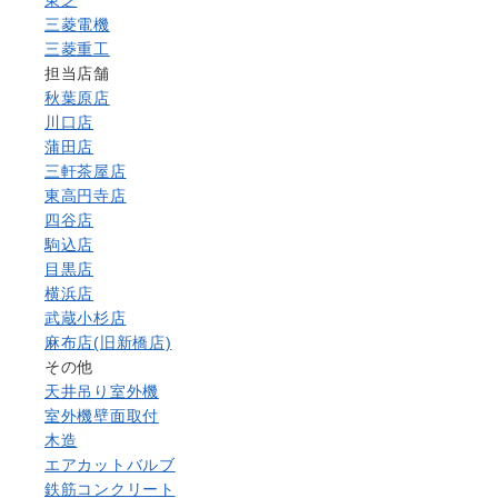
三菱電機
三菱重工
担当店舗
秋葉原店
川口店
蒲田店
三軒茶屋店
東高円寺店
四谷店
駒込店
目黒店
横浜店
武蔵小杉店
麻布店(旧新橋店)
その他
天井吊り室外機
室外機壁面取付
木造
エアカットバルブ
鉄筋コンクリート