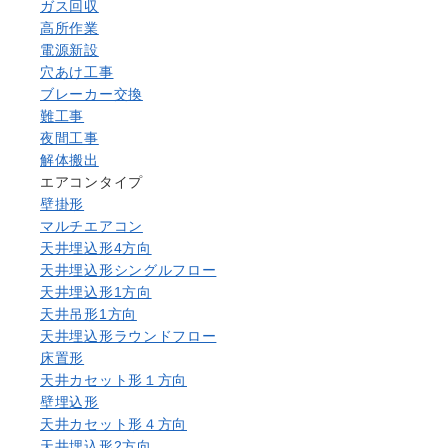
ガス回収
高所作業
電源新設
穴あけ工事
ブレーカー交換
難工事
夜間工事
解体搬出
エアコンタイプ
壁掛形
マルチエアコン
天井埋込形4方向
天井埋込形シングルフロー
天井埋込形1方向
天井吊形1方向
天井埋込形ラウンドフロー
床置形
天井カセット形１方向
壁埋込形
天井カセット形４方向
天井埋込形2方向