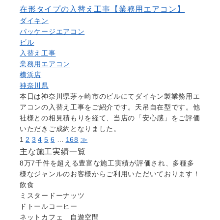
在形タイプの入替え工事【業務用エアコン】
ダイキン
パッケージエアコン
ビル
入替え工事
業務用エアコン
横浜店
神奈川県
本日は神奈川県茅ヶ崎市のビルにてダイキン製業務用エ
アコンの入替え工事をご紹介です。天吊自在型です。他
社様との相見積もりを経て、当店の「安心感」をご評価
いただきご成約となりました。
1
2
3
4
5
6
…
168
≫
主な施工実績一覧
8万7千件を超える豊富な施工実績が評価され、多種多
様なジャンルのお客様からご利用いただいております！
飲食
ミスタードーナッツ
ドトールコーヒー
ネットカフェ 自遊空間