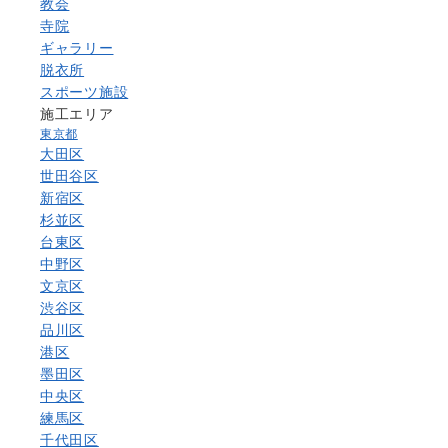
教会
寺院
ギャラリー
脱衣所
スポーツ施設
施工エリア
東京都
大田区
世田谷区
新宿区
杉並区
台東区
中野区
文京区
渋谷区
品川区
港区
墨田区
中央区
練馬区
千代田区