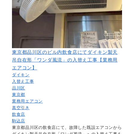
東京都品川区のビル内飲食店にてダイキン製天
吊自在形「ワンダ風流」の入替え工事【業務用
エアコン】
ダイキン
入替え工事
品川区
東京都
業務用エアコン
真空引き
飲食店
駒込店
東京都品川区の飲食店にて、故障した既設エアコンから
ダイキン製天吊自在形「ワンダ風流」への入替え工事を