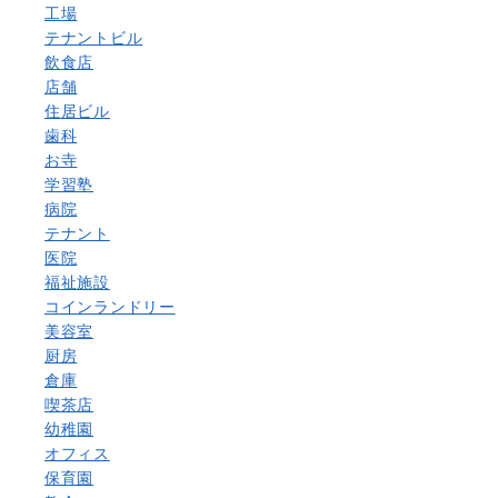
工場
テナントビル
飲食店
店舗
住居ビル
歯科
お寺
学習塾
病院
テナント
医院
福祉施設
コインランドリー
美容室
厨房
倉庫
喫茶店
幼稚園
オフィス
保育園