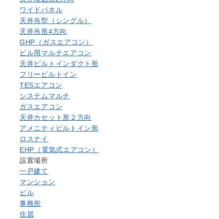
ワイドパネル
天井吊型（シングル）
天井吊形4方向
GHP（ガスエアコン）
ビル用マルチエアコン
天井ビルトインダクト形
フリービルトイン
TESエアコン
システムマルチ
ガスエアコン
天井カセット形２方向
アメニティビルトイン形
ロスナイ
EHP（電気式エアコン）
設置場所
一戸建て
マンション
ビル
事務所
住居