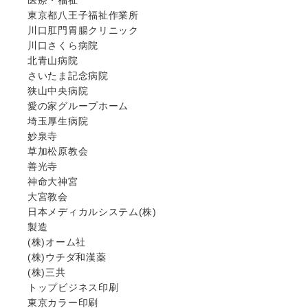
東京都八王子福祉作業所
川口肛門胃腸クリニック
川口さくら病院
北青山病院
さいたま記念病院
狭山中央病院
愛の家グループホーム
埼玉厚生病院
妙泉寺
草加松原教会
善光寺
神命大神宮
大宮教会
日本メディカルシステム(株)
製造
(株)オーム社
(株)ウチダ和漢薬
(株)三共
トップビジネス印刷
東京カラー印刷