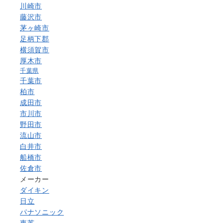
川崎市
藤沢市
茅ヶ崎市
足柄下郡
横須賀市
厚木市
千葉県
千葉市
柏市
成田市
市川市
野田市
流山市
白井市
船橋市
佐倉市
メーカー
ダイキン
日立
パナソニック
東芝