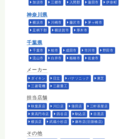
加須市
三郷市
入間郡
蓮田市
伊奈町
神奈川県
横浜市
川崎市
藤沢市
茅ヶ崎市
足柄下郡
横須賀市
厚木市
千葉県
千葉市
柏市
成田市
市川市
野田市
流山市
白井市
船橋市
佐倉市
メーカー
ダイキン
日立
パナソニック
東芝
三菱電機
三菱重工
担当店舗
秋葉原店
川口店
蒲田店
三軒茶屋店
東高円寺店
四谷店
駒込店
目黒店
横浜店
武蔵小杉店
麻布店(旧新橋店)
その他