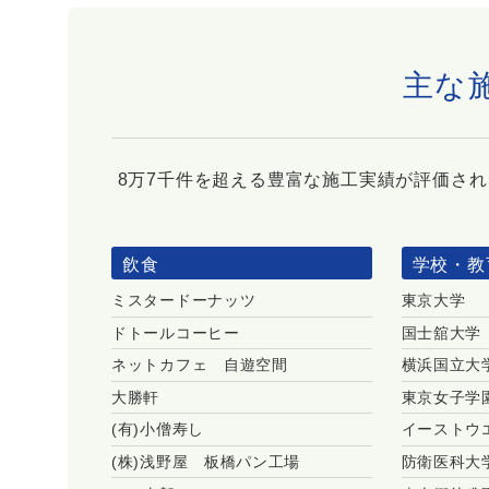
主な
8万7千件を超える豊富な施工実績が評価さ
飲食
学校・教
ミスタードーナッツ
東京大学
ドトールコーヒー
国士舘大学
ネットカフェ 自遊空間
横浜国立大
大勝軒
東京女子学
(有)小僧寿し
イーストウ
(株)浅野屋 板橋パン工場
防衛医科大