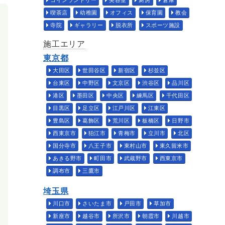
コインランドリー
美容室
厨房
倉庫
喫茶店
幼稚園
オフィス
保育園
教会
寺院
ギャラリー
脱衣所
スポーツ施設
施工エリア
東京都
大田区
世田谷区
新宿区
杉並区
台東区
中野区
文京区
渋谷区
品川区
港区
墨田区
中央区
練馬区
千代田区
目黒区
足立区
江戸川区
江東区
豊島区
葛飾区
荒川区
板橋区
日野市
西東京市
狛江市
青梅市
立川市
北区
国分寺市
八王子市
東村山市
東久留米市
あきる野市
町田市
武蔵野市
西東京市
調布市
三鷹市
埼玉県
川口市
さいたま市
戸田市
草加市
新座市
越谷市
所沢市
朝霞市
川越市