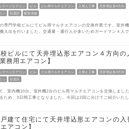
ッケージエアコン
ビル
ビル用マルチエアコン
入替え工事
天井埋込形4方向
コン
目黒区
配管溶接
の専門学校ビルにてビル用マルチエアコンの交換作業です。室外
搬入出を行いました。交通量・通行人が多いためガードマン４人
学校ビルにて天井埋込形エアコン４方向の
業務用エアコン】
ッケージエアコン
ビル
ビル用マルチエアコン
入替え工事
天井埋込形4方向
コン
目黒区
て、室内機10台、室外機2台のビル用マルチエアコンを交換しまし
るため、3日間工事となりました。今回は2回に分けてご紹介いた
の戸建て住宅にて天井埋込形エアコンの入
グエアコン】