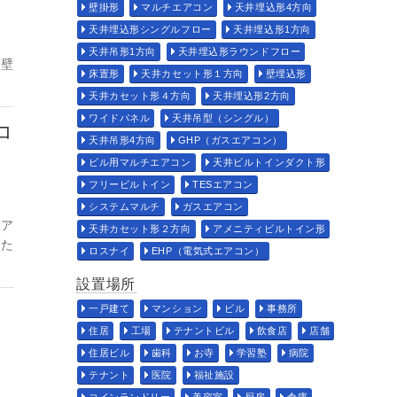
壁掛形
マルチエアコン
天井埋込形4方向
天井埋込形シングルフロー
天井埋込形1方向
天井吊形1方向
天井埋込形ラウンドフロー
は壁
床置形
天井カセット形１方向
壁埋込形
天井カセット形４方向
天井埋込形2方向
ワイドパネル
天井吊型（シングル）
コ
天井吊形4方向
GHP（ガスエアコン）
ビル用マルチエアコン
天井ビルトインダクト形
フリービルトイン
TESエアコン
システムマルチ
ガスエアコン
エア
天井カセット形２方向
アメニティビルトイン形
いた
ロスナイ
EHP（電気式エアコン）
設置場所
一戸建て
マンション
ビル
事務所
住居
工場
テナントビル
飲食店
店舗
住居ビル
歯科
お寺
学習塾
病院
テナント
医院
福祉施設