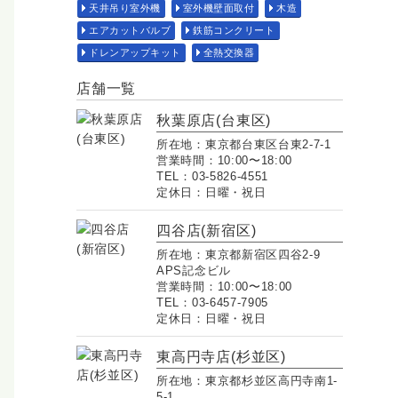
天井吊り室外機
室外機壁面取付
木造
エアカットバルブ
鉄筋コンクリート
ドレンアップキット
全熱交換器
店舗一覧
秋葉原店(台東区)
所在地：東京都台東区台東2-7-1
営業時間：10:00〜18:00
TEL：03-5826-4551
定休日：日曜・祝日
四谷店(新宿区)
所在地：東京都新宿区四谷2-9
APS記念ビル
営業時間：10:00〜18:00
TEL：03-6457-7905
定休日：日曜・祝日
東高円寺店(杉並区)
所在地：東京都杉並区高円寺南1-
5-1