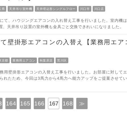
玉県
天井吊り室外機
天井埋込形シングルフロー
川口市
川口店
にて、ハウジングエアコンの入れ替え工事を行いました。室内機
置、天井吊り設置の室外機も金具ごと交換できれいになりました。
にて壁掛形エアコンの入替え【業務用エア
東京都
業務用エアコン
秋葉原店
荒川区
務用壁掛形エアコンの入替え工事を行いました。お部屋に対して
られたため、今回は3馬力から4馬力へ能力アップをご提案させて
3
164
165
166
167
168
≫