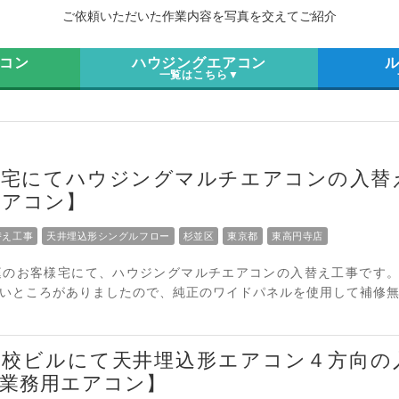
ご依頼いただいた作業内容を写真を交えてご紹介
コン
ハウジングエアコン
▼
一覧はこちら▼
様宅にてハウジングマルチエアコンの入替
エアコン】
替え工事
天井埋込形シングルフロー
杉並区
東京都
東高円寺店
庭のお客様宅にて、ハウジングマルチエアコンの入替え工事です
いところがありましたので、純正のワイドパネルを使用して補修
学校ビルにて天井埋込形エアコン４方向の
業務用エアコン】