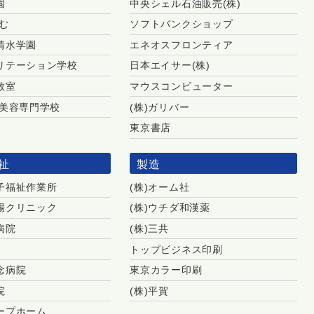
園
中央シェル石油販売(株)
む
ソフトバンクショップ
清水学園
エネオスフロンティア
リテーション学校
日本エイサー(株)
教室
マウスコンピューター
 美容専門学校
(株)ガリバー
東京書店
祉
製造
子福祉作業所
(株)オーム社
腸クリニック
(株)ウチダ和漢薬
病院
(株)三共
トップビジネス印刷
念病院
東京カラー印刷
院
(株)平賀
ープホーム