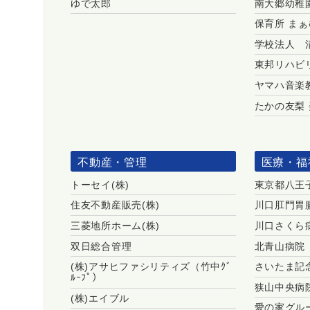
ゆで太郎
南大郷幼稚
保育所 まぁ
学校法人 
東邦リハビ
ヤマハ音楽
たかの友梨
不動産・管理
医療・福
トーセイ(株)
東京都八王
住友不動産販売(株)
川口肛門胃
三菱地所ホーム(株)
川口さくら
双日総合管理
北青山病院
(株)アサヒファシリティズ（竹中ｸﾞ
さいたま記
ﾙｰﾌﾟ）
狭山中央病
(株)エイブル
愛の家グル