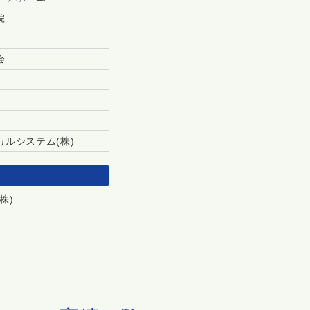
院
会
カルシステム(株)
株)