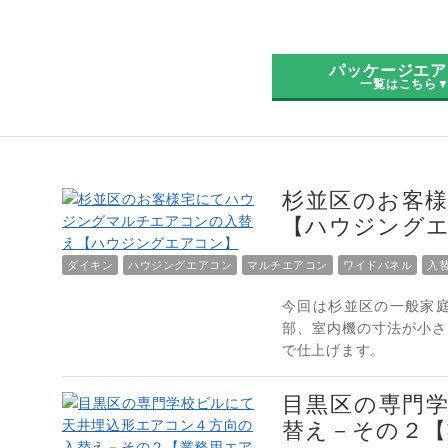
パッケージエア
一覧はこちら
杉並区のお客
【ハウジング
ダイキン
ハウジングエアコン
マルチエアコン
ワイドパネル
入
今回は杉並区の一般家
部、室内機の寸法が小さ
で仕上げます。
目黒区の専門
替え－その２【