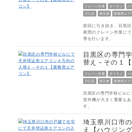
クレーン作業
ダイキン
パ
川口店
東京都
業務用エア
前回に引き続き、目黒区
夜間のクレーン作業にて
導を行います。
目黒区の専門
替え－その１【
クレーン作業
ダイキン
パ
川口店
東京都
業務用エア
目黒区の専門学校ビルに
室外機が大きく重量もあ
す。
埼玉県川口市
え【ハウジン