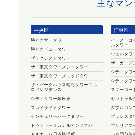
主なマン
中央区
江東区
勝どきザ・タワー
イーストコ
ルタワー
勝どきビュータワー
ウェルタワ
ザ・クレストタワー
ザ・ガーデ
ザ・東京タワーズシータワー
シティタワ
ザ・東京タワーズミッドタワー
シティタワ
ザ・パークハウス晴海タワーズ ク
ロノレジデンス
スターコー
シティタワー銀座東
セントラル
スカイライトタワー
ダブルコン
センチュリーパークタワー
ブランズタ
ドゥトゥールカナルアンドスパ
ブリリアマ
トルナーレ日本橋浜町
ルネ門前仲