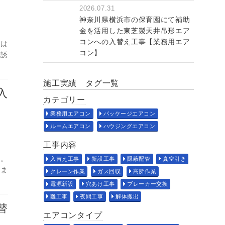
2026.07.31
神奈川県横浜市の保育園にて補助
金を活用した東芝製天井吊形エア
コンへの入替え工事【業務用エア
機は
コン】
で誘
施工実績 タグ一覧
入
カテゴリー
業務用エアコン
パッケージエアコン
ルームエアコン
ハウジングエアコン
工事内容
た。
入替え工事
新設工事
隠蔽配管
真空引き
しま
クレーン作業
ガス回収
高所作業
電源新設
穴あけ工事
ブレーカー交換
難工事
夜間工事
解体搬出
替
エアコンタイプ