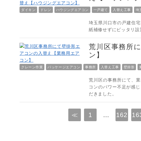
ダイキン
ドレン
ハウジングエアコン
一戸建て
入替え工事
埼
埼玉県川口市の戸建住宅
紙補修せずにピッタリ設
荒川区事務所
ン】
クレーン作業
パッケージエアコン
事務所
入替え工事
壁掛形
荒川区の事務所にて、業
コンのパワー不足が感じ
だきました。
≪
1
…
162
16