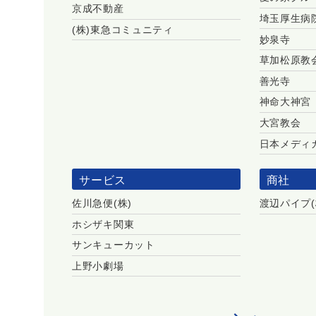
京成不動産
埼玉厚生病
(株)東急コミュニティ
妙泉寺
草加松原教
善光寺
神命大神宮
大宮教会
日本メディ
サービス
商社
佐川急便(株)
渡辺パイプ(
ホシザキ関東
サンキューカット
上野小劇場