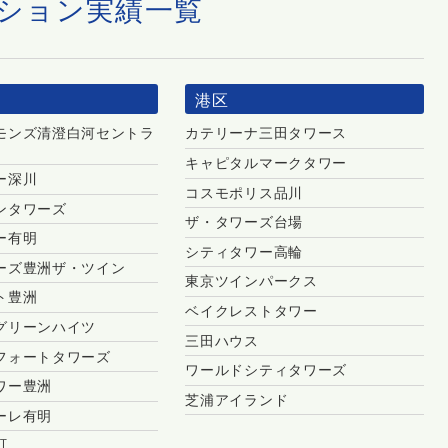
ション実績一覧
港区
モンズ清澄白河セントラ
カテリーナ三田タワース
キャピタルマークタワー
ー深川
コスモポリス品川
ンタワーズ
ザ・タワーズ台場
ー有明
シティタワー高輪
ーズ豊洲ザ・ツイン
東京ツインパークス
ト豊洲
ベイクレストタワー
グリーンハイツ
三田ハウス
フォートタワーズ
ワールドシティタワーズ
ワー豊洲
芝浦アイランド
ーレ有明
町