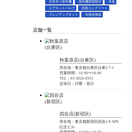
天井吊り室外機
室外機壁面取付
木造
エアカットバルブ
鉄筋コンクリート
ドレンアップキット
全熱交換器
店舗一覧
秋葉原店(台東区)
所在地：東京都台東区台東2-7-1
営業時間：10:00〜18:00
TEL：03-5826-4551
定休日：日曜・祝日
四谷店(新宿区)
所在地：東京都新宿区四谷2-9 APS
記念ビル