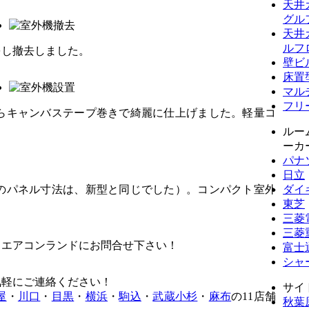
天井
グル
天井
ルフ
をし撤去しました。
壁ビ
床置
マル
フリ
らキャンバステープ巻きで綺麗に仕上げました。軽量コ
ルー
ーカ
パナ
日立
のパネル寸法は、新型と同じでした）。コンパクト室外
ダイ
東芝
三菱
三菱
。エアコンランドにお問合せ下さい！
富士
シャ
気軽にご連絡ください！
サイ
屋
・
川口
・
目黒
・
横浜
・
駒込
・
武蔵小杉
・
麻布
の11店舗
秋葉