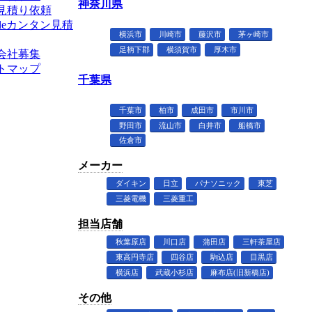
神奈川県
見積り依頼
deカンタン見積
横浜市
川崎市
藤沢市
茅ヶ崎市
足柄下郡
横須賀市
厚木市
会社募集
トマップ
千葉県
千葉市
柏市
成田市
市川市
野田市
流山市
白井市
船橋市
佐倉市
メーカー
ダイキン
日立
パナソニック
東芝
三菱電機
三菱重工
担当店舗
秋葉原店
川口店
蒲田店
三軒茶屋店
東高円寺店
四谷店
駒込店
目黒店
横浜店
武蔵小杉店
麻布店(旧新橋店)
その他