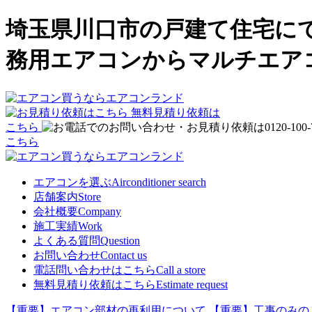
埼玉県川口市の戸建て住宅にて
務用エアコンからマルチエア
無料見積り依頼は
こちら
こちら
エアコンを選ぶ
Airconditioner search
店舗案内
Store
会社概要
Company
施工実績
Work
よくある質問
Question
お問い合わせ
Contact us
電話問い合わせはこちら
Call a store
無料見積り依頼はこちら
Estimate request
【重要】エアコン部材の再利用について
【重要】工事のみの