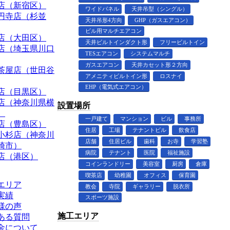
店（新宿区）
ワイドパネル
天井吊型（シングル）
円寺店（杉並
天井吊形4方向
GHP（ガスエアコン）
ビル用マルチエアコン
店（大田区）
天井ビルトインダクト形
フリービルトイン
店（埼玉県川口
TESエアコン
システムマルチ
ガスエアコン
天井カセット形２方向
茶屋店（世田谷
アメニティビルトイン形
ロスナイ
EHP（電気式エアコン）
店（目黒区）
店（神奈川県横
設置場所
）
一戸建て
マンション
ビル
事務所
店（豊島区）
住居
工場
テナントビル
飲食店
小杉店（神奈川
店舗
住居ビル
歯科
お寺
学習塾
崎市）
病院
テナント
医院
福祉施設
店（港区）
コインランドリー
美容室
厨房
倉庫
喫茶店
幼稚園
オフィス
保育園
エリア
教会
寺院
ギャラリー
脱衣所
実績
スポーツ施設
様の声
施工エリア
ある質問
金について