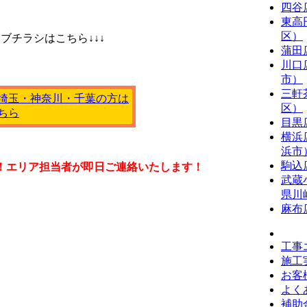
四谷
東高
区）
ブチラシはこちら↓↓↓
蒲田
川口
市）
三軒
区）
目黒
横浜
浜市
駒込
！
エリア担当者が即日ご連絡いたします！
武蔵
県川
麻布
工事
施工
お客
よく
補助