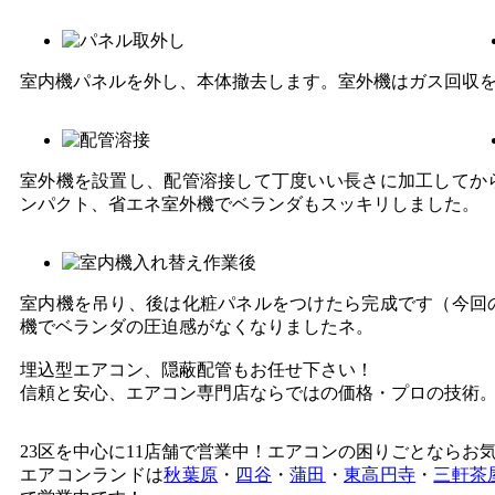
室内機パネルを外し、本体撤去します。室外機はガス回収
室外機を設置し、配管溶接して丁度いい長さに加工してか
ンパクト、省エネ室外機でベランダもスッキリしました。
室内機を吊り、後は化粧パネルをつけたら完成です（今回
機でベランダの圧迫感がなくなりましたネ。
埋込型エアコン、隠蔽配管もお任せ下さい！
信頼と安心、エアコン専門店ならではの価格・プロの技術
23区を中心に
11店舗で営業中！エアコンの困りごとならお
エアコンランドは
秋葉原
・
四谷
・
蒲田
・
東高円寺
・
三軒茶