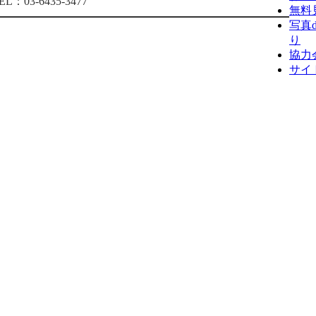
03-6435-3477
無料
写真
り
協力
サイ