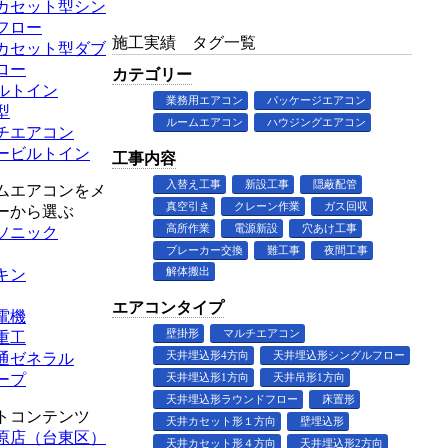
カセット型シン
フロー
施工実績 タグ一覧
カセット型ダブ
ロー
カテゴリー
ルトイン
業務用エアコン
パッケージエアコン
型
ルームエアコン
ハウジングエアコン
チエアコン
ービルトイン
工事内容
入替え工事
新設工事
隠蔽配管
ムエアコンをメ
真空引き
クレーン作業
ガス回収
ーから選ぶ
高所作業
電源新設
穴あけ工事
ソニック
ブレーカー交換
難工事
夜間工事
解体搬出
キン
エアコンタイプ
電機
壁掛形
マルチエアコン
重工
天井埋込形4方向
天井埋込形シングルフロー
通ゼネラル
ープ
天井埋込形1方向
天井吊形1方向
天井埋込形ラウンドフロー
床置形
トコンテンツ
天井カセット形１方向
壁埋込形
原店（台東区）
天井カセット形４方向
天井埋込形2方向