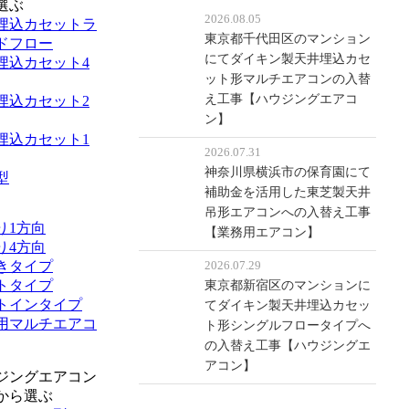
選ぶ
2026.08.05
埋込カセットラ
東京都千代田区のマンション
ドフロー
にてダイキン製天井埋込カセ
埋込カセット4
ット形マルチエアコンの入替
え工事【ハウジングエアコ
埋込カセット2
ン】
埋込カセット1
2026.07.31
神奈川県横浜市の保育園にて
型
補助金を活用した東芝製天井
吊形エアコンへの入替え工事
り1方向
【業務用エアコン】
り4方向
きタイプ
2026.07.29
トタイプ
東京都新宿区のマンションに
トインタイプ
てダイキン製天井埋込カセッ
用マルチエアコ
ト形シングルフロータイプへ
の入替え工事【ハウジングエ
アコン】
ジングエアコン
から選ぶ