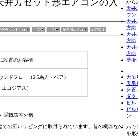
天井カセット形エアコンの入
から
天井
ウン
天井
方向
込形ラウンドフロー
川口市
川口店
業務用エアコン
配管溶接
天井
方向
天井
方向
に設置のお客様
壁掛
天吊
ンドフロー（2.5馬力・ペア）
天吊
ン：エコジアス）
床置
ダク
ビル
ビル
ン
戸建ての広いリビングに取付られています。昔の機器なの
ハウ
を形