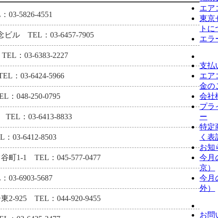
エア
-5826-4551
東京
トに
 TEL：03-6457-7905
エラ
：03-6383-2227
支払
エア
03-6424-5966
金の
会社
048-250-0795
プラ
ー
L：03-6413-8833
特定
く表
3-6412-8503
お知
今月
 TEL：045-577-0477
京）
今月
-6903-5687
外）
5 TEL：044-920-9455
お問