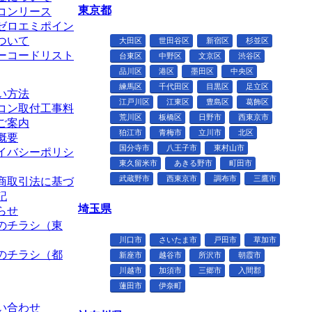
東京都
コンリース
ゼロエミポイン
ついて
大田区
世田谷区
新宿区
杉並区
ーコードリスト
台東区
中野区
文京区
渋谷区
品川区
港区
墨田区
中央区
練馬区
千代田区
目黒区
足立区
い方法
江戸川区
江東区
豊島区
葛飾区
コン取付工事料
荒川区
板橋区
日野市
西東京市
ご案内
狛江市
青梅市
立川市
北区
概要
国分寺市
八王子市
東村山市
イバシーポリシ
東久留米市
あきる野市
町田市
武蔵野市
西東京市
調布市
三鷹市
商取引法に基づ
記
埼玉県
らせ
のチラシ（東
川口市
さいたま市
戸田市
草加市
のチラシ（都
新座市
越谷市
所沢市
朝霞市
川越市
加須市
三郷市
入間郡
蓮田市
伊奈町
い合わせ