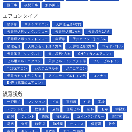
難工事
夜間工事
解体搬出
エアコンタイプ
壁掛形
マルチエアコン
天井埋込形4方向
天井埋込形シングルフロー
天井埋込形1方向
天井吊形1方向
天井埋込形ラウンドフロー
床置形
天井カセット形１方向
壁埋込形
天井カセット形４方向
天井埋込形2方向
ワイドパネル
天井吊型（シングル）
天井吊形4方向
GHP（ガスエアコン）
ビル用マルチエアコン
天井ビルトインダクト形
フリービルトイン
TESエアコン
システムマルチ
ガスエアコン
天井カセット形２方向
アメニティビルトイン形
ロスナイ
EHP（電気式エアコン）
設置場所
一戸建て
マンション
ビル
事務所
住居
工場
テナントビル
飲食店
店舗
住居ビル
歯科
お寺
学習塾
病院
テナント
医院
福祉施設
コインランドリー
美容室
厨房
倉庫
喫茶店
幼稚園
オフィス
保育園
教会
寺院
ギャラリー
脱衣所
スポーツ施設