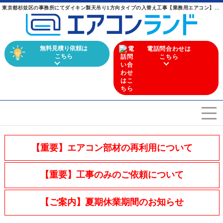
東京都杉並区の事務所にてダイキン製天吊り1方向タイプの入替え工事【業務用エアコン】 ｜ 業務用エアコンからマルチエアコンまで幅広く取り扱うエアコン専門店
無料見積り依頼は
電話問合わせは
こちら
こちら
エアコンを選ぶ
Airconditioner search
【重要】エアコン部材の再利用について
店舗案内
Store
【重要】工事のみのご依頼について
会社概要
Company
【ご案内】夏期休業期間のお知らせ
施工実績
Work