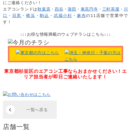
にご連絡ください！
エアコンランドは
秋葉原
・
四谷
・
蒲田
・
東高円寺
・
三軒茶屋
・
川
口
・
目黒
・
横浜
・
駒込
・
武蔵小杉
・
麻布
の11店舗で営業中で
す！
↓↓↓お得な情報満載のウェブチラシはこちら↓↓↓
東京都杉並区のエアコン工事ならおまかせください！
エ
リア担当者が即日ご連絡いたします！
一覧へ戻る
店舗一覧