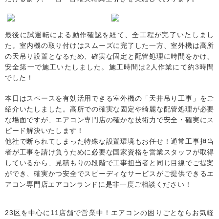
最後に試運転による動作確認を経て、全工程が完了いたしまし
た。室内機の取り付けはスムーズに完了した一方、室外機は高所
の天吊り設置となるため、確実な固定と配管処理に時間をかけ、
安全第一で施工いたしました。施工時間は2人作業にて約3時間
でした！
本日はスペースを有効活用できる室外機の「天井吊り工事」をご
紹介いたしました。高所での確実な固定や綺麗な配管処理が必要
な場面ですが、エアコン専門店の確かな技術力で安全・確実にス
ピード解決いたします！
他社で断られてしまった特殊な設置環境もお任せ！通常工事担当
者が工事を請け負うために必要な国家資格を営業スタッフが取得
しているから、見積もりの段階で工事担当者と同じ目線でご提案
ができ、確実かつ安全でスピーディなサービスがご提供できるエ
アコン専門店エアコンランドに是非一度ご相談ください！
23区を中心に
11店舗で営業中！エアコンの困りごとならお気軽