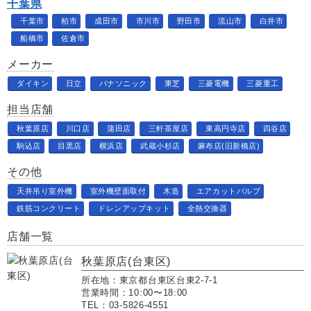
千葉県
千葉市
柏市
成田市
市川市
野田市
流山市
白井市
船橋市
佐倉市
メーカー
ダイキン
日立
パナソニック
東芝
三菱電機
三菱重工
担当店舗
秋葉原店
川口店
蒲田店
三軒茶屋店
東高円寺店
四谷店
駒込店
目黒店
横浜店
武蔵小杉店
麻布店(旧新橋店)
その他
天井吊り室外機
室外機壁面取付
木造
エアカットバルブ
鉄筋コンクリート
ドレンアップキット
全熱交換器
店舗一覧
秋葉原店(台東区)
所在地：東京都台東区台東2-7-1
営業時間：10:00〜18:00
TEL：03-5826-4551