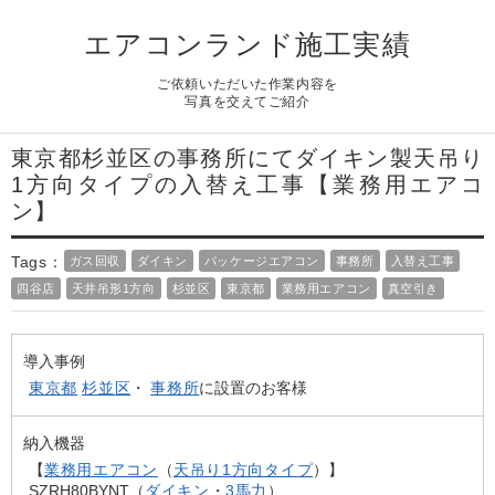
よくある質問
エアコンランド施工実績
Question
お問い合わせ
ご依頼いただいた作業内容を
Contact us
写真を交えてご紹介
電話問い合わせはこちら
Call a store
東京都杉並区の事務所にてダイキン製天吊り
1方向タイプの入替え工事【業務用エアコ
無料見積り依頼はこちら
Estimate request
ン】
Tags：
ガス回収
ダイキン
パッケージエアコン
事務所
入替え工事
四谷店
天井吊形1方向
杉並区
東京都
業務用エアコン
真空引き
導入事例
東京都
杉並区
・
事務所
に設置のお客様
納入機器
【
業務用エアコン
（
天吊り1方向タイプ
）】
SZRH80BYNT（
ダイキン
・
3馬力
）