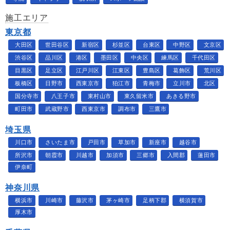
施工エリア
東京都
大田区
世田谷区
新宿区
杉並区
台東区
中野区
文京区
渋谷区
品川区
港区
墨田区
中央区
練馬区
千代田区
目黒区
足立区
江戸川区
江東区
豊島区
葛飾区
荒川区
板橋区
日野市
西東京市
狛江市
青梅市
立川市
北区
国分寺市
八王子市
東村山市
東久留米市
あきる野市
町田市
武蔵野市
西東京市
調布市
三鷹市
埼玉県
川口市
さいたま市
戸田市
草加市
新座市
越谷市
所沢市
朝霞市
川越市
加須市
三郷市
入間郡
蓮田市
伊奈町
神奈川県
横浜市
川崎市
藤沢市
茅ヶ崎市
足柄下郡
横須賀市
厚木市