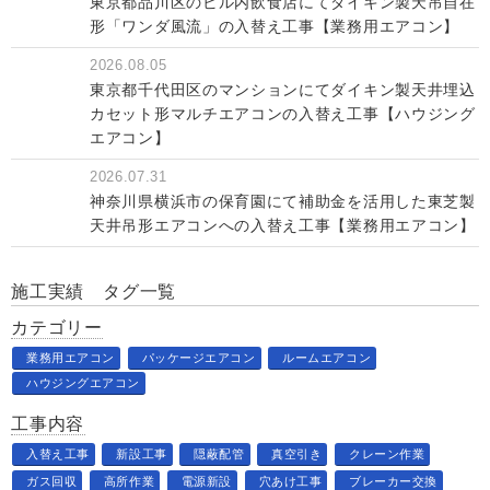
東京都品川区のビル内飲食店にてダイキン製天吊自在
形「ワンダ風流」の入替え工事【業務用エアコン】
2026.08.05
東京都千代田区のマンションにてダイキン製天井埋込
カセット形マルチエアコンの入替え工事【ハウジング
エアコン】
2026.07.31
神奈川県横浜市の保育園にて補助金を活用した東芝製
天井吊形エアコンへの入替え工事【業務用エアコン】
施工実績 タグ一覧
カテゴリー
業務用エアコン
パッケージエアコン
ルームエアコン
ハウジングエアコン
工事内容
入替え工事
新設工事
隠蔽配管
真空引き
クレーン作業
ガス回収
高所作業
電源新設
穴あけ工事
ブレーカー交換