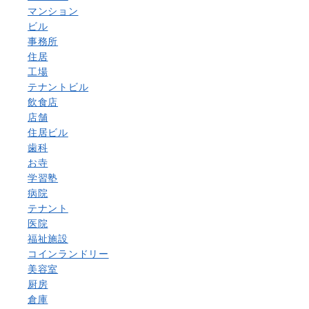
マンション
ビル
事務所
住居
工場
テナントビル
飲食店
店舗
住居ビル
歯科
お寺
学習塾
病院
テナント
医院
福祉施設
コインランドリー
美容室
厨房
倉庫