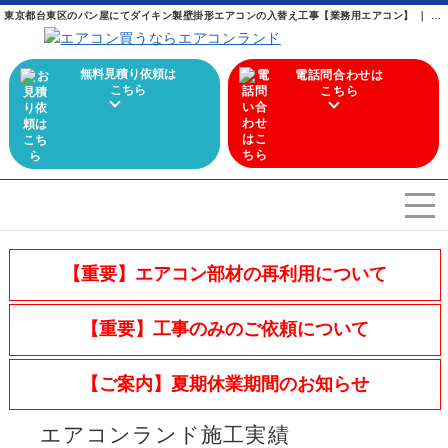
東京都台東区のパン屋にてダイキン製壁掛形エアコンの入替え工事【業務用エアコン】 ｜ 業務用エアコンからマルチエアコンまで幅広く取り扱うエアコン専門店
無料見積り依頼は
電話問合わせは
こちら
こちら
エアコンを選ぶ
Airconditioner search
【重要】エアコン部材の再利用について
店舗案内
Store
【重要】工事のみのご依頼について
会社概要
Company
【ご案内】夏期休業期間のお知らせ
施工実績
Work
エアコンランド施工実績
よくある質問