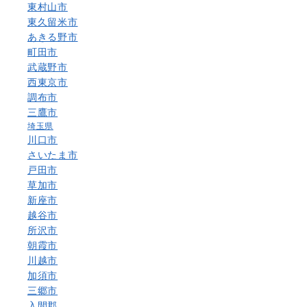
東村山市
東久留米市
あきる野市
町田市
武蔵野市
西東京市
調布市
三鷹市
埼玉県
川口市
さいたま市
戸田市
草加市
新座市
越谷市
所沢市
朝霞市
川越市
加須市
三郷市
入間郡