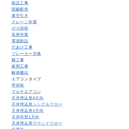
新設工事
隠蔽配管
真空引き
クレーン作業
ガス回収
高所作業
電源新設
穴あけ工事
ブレーカー交換
難工事
夜間工事
解体搬出
エアコンタイプ
壁掛形
マルチエアコン
天井埋込形4方向
天井埋込形シングルフロー
天井埋込形1方向
天井吊形1方向
天井埋込形ラウンドフロー