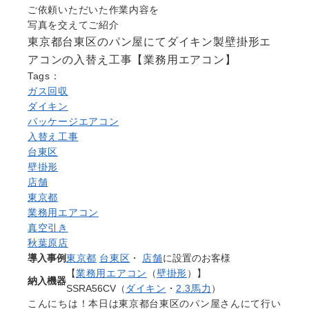
Question
ご依頼いただいた作業内容を
写真を交えてご紹介
お問い合わせ
東京都台東区のパン屋にてダイキン製壁掛形エ
Contact us
アコンの入替え工事【業務用エアコン】
電話問い合わせはこちら
Tags：
Call a store
ガス回収
無料見積り依頼はこちら
ダイキン
Estimate request
パッケージエアコン
入替え工事
台東区
壁掛形
店舗
東京都
業務用エアコン
真空引き
秋葉原店
導入事例
東京都
台東区
・
店舗
に設置のお客様
【
業務用エアコン
（
壁掛形
）】
納入機器
SSRA56CV（
ダイキン
・
2.3馬力
）
こんにちは！本日は東京都台東区のパン屋さんにて行い