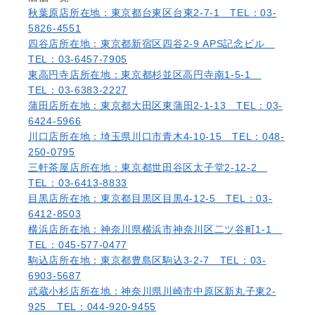
秋葉原店
所在地：東京都台東区台東2-7-1 TEL：03-
5826-4551
四谷店
所在地：東京都新宿区四谷2-9 APS記念ビル
TEL：03-6457-7905
東高円寺店
所在地：東京都杉並区高円寺南1-5-1
TEL：03-6383-2227
蒲田店
所在地：東京都大田区東蒲田2-1-13 TEL：03-
6424-5966
川口店
所在地：埼玉県川口市青木4-10-15 TEL：048-
250-0795
三軒茶屋店
所在地：東京都世田谷区太子堂2-12-2
TEL：03-6413-8833
目黒店
所在地：東京都目黒区目黒4-12-5 TEL：03-
6412-8503
横浜店
所在地：神奈川県横浜市神奈川区二ツ谷町1-1
TEL：045-577-0477
駒込店
所在地：東京都豊島区駒込3-2-7 TEL：03-
6903-5687
武蔵小杉店
所在地：神奈川県川崎市中原区新丸子東2-
925 TEL：044-920-9455