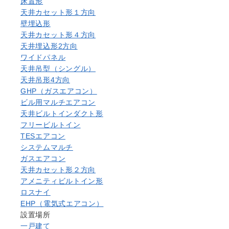
床置形
天井カセット形１方向
壁埋込形
天井カセット形４方向
天井埋込形2方向
ワイドパネル
天井吊型（シングル）
天井吊形4方向
GHP（ガスエアコン）
ビル用マルチエアコン
天井ビルトインダクト形
フリービルトイン
TESエアコン
システムマルチ
ガスエアコン
天井カセット形２方向
アメニティビルトイン形
ロスナイ
EHP（電気式エアコン）
設置場所
一戸建て