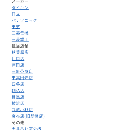
メーカー
ダイキン
日立
パナソニック
東芝
三菱電機
三菱重工
担当店舗
秋葉原店
川口店
蒲田店
三軒茶屋店
東高円寺店
四谷店
駒込店
目黒店
横浜店
武蔵小杉店
麻布店(旧新橋店)
その他
天井吊り室外機