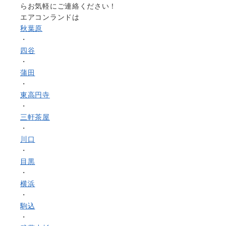
らお気軽にご連絡ください！
エアコンランドは
秋葉原
・
四谷
・
蒲田
・
東高円寺
・
三軒茶屋
・
川口
・
目黒
・
横浜
・
駒込
・