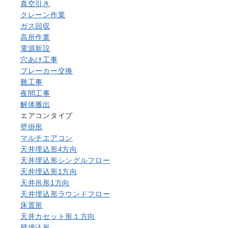
真空引き
クレーン作業
ガス回収
高所作業
電源新設
穴あけ工事
ブレーカー交換
難工事
夜間工事
解体搬出
エアコンタイプ
壁掛形
マルチエアコン
天井埋込形4方向
天井埋込形シングルフロー
天井埋込形1方向
天井吊形1方向
天井埋込形ラウンドフロー
床置形
天井カセット形１方向
壁埋込形