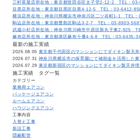
三軒茶屋店
所在地：東京都世田谷区太子堂2-12-2 TEL：03-64
目黒店
所在地：東京都目黒区目黒4-12-5 TEL：03-6412-85
横浜店
所在地：神奈川県横浜市神奈川区二ツ谷町1-1 TEL：045
駒込店
所在地：東京都豊島区駒込3-2-7 TEL：03-6903-568
武蔵小杉店
所在地：神奈川県川崎市中原区新丸子東2-925 TEL：0
麻布店
所在地：東京都港区麻布十番4-6-8 TEL：03-6435-34
最新の施工実績
2026.08.05
東京都千代田区のマンションにてダイキン製天井
2026.07.31
神奈川県横浜市の保育園にて補助金を活用した東
2026.07.29
東京都新宿区のマンションにてダイキン製天井埋
施工実績 タグ一覧
カテゴリー
業務用エアコン
パッケージエアコン
ルームエアコン
ハウジングエアコン
工事内容
入替え工事
新設工事
隠蔽配管