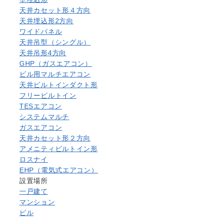
天井カセット形４方向
天井埋込形2方向
ワイドパネル
天井吊型（シングル）
天井吊形4方向
GHP（ガスエアコン）
ビル用マルチエアコン
天井ビルトインダクト形
フリービルトイン
TESエアコン
システムマルチ
ガスエアコン
天井カセット形２方向
アメニティビルトイン形
ロスナイ
EHP（電気式エアコン）
設置場所
一戸建て
マンション
ビル