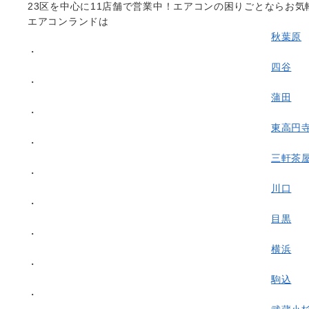
23区を中心に
11店舗で営業中！エアコンの困りごとならお気
エアコンランドは
秋葉原
・
四谷
・
蒲田
・
東高円
・
三軒茶
・
川口
・
目黒
・
横浜
・
駒込
・