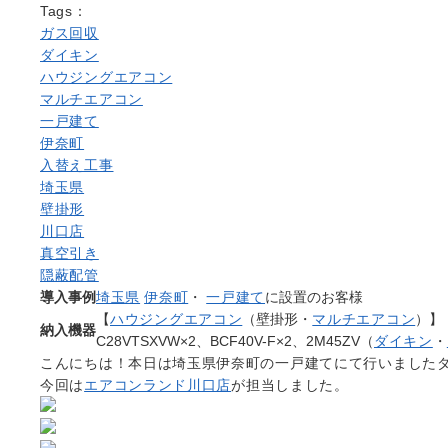
Tags：
ガス回収
ダイキン
ハウジングエアコン
マルチエアコン
一戸建て
伊奈町
入替え工事
埼玉県
壁掛形
川口店
真空引き
隠蔽配管
導入事例
埼玉県
伊奈町
・
一戸建て
に設置のお客様
【
ハウジングエアコン
（壁掛形・
マルチエアコン
）】
納入機器
C28VTSXVW×2、BCF40V-F×2、2M45ZV（
ダイキン
・
こんにちは！本日は埼玉県伊奈町の一戸建てにて行いました
今回は
エアコンランド川口店
が担当しました。