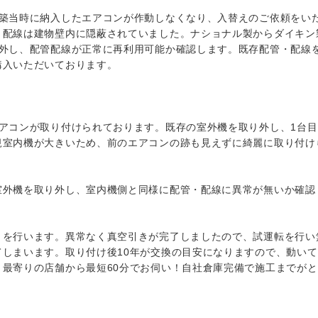
新築当時に納入したエアコンが作動しなくなり、入替えのご依頼をい
・配線は建物壁内に隠蔽されていました。ナショナル製からダイキン
り外し、配管配線が正常に再利用可能か確認します。既存配管・配線
購入いただいております。
アコンが取り付けられております。既存の室外機を取り外し、1台
規室内機が大きいため、前のエアコンの跡も見えずに綺麗に取り付け
室外機を取り外し、室内機側と同様に配管・配線に異常が無いか確認
きを行います。異常なく真空引きが完了しましたので、試運転を行い
しまいます。取り付け後10年が交換の目安になりますので、動い
最寄りの店舗から最短60分でお伺い！自社倉庫完備で施工までが