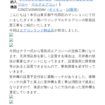
納入
フロー
・
マルチエアコン
）】
機器
C28ZCV/2M533AV（
ダイキン
・
10畳用
）
こんにちは！本日は東京都千代田区のマンションにて行
いましたダイキン製ハウジングマルチエアコンの新規設
置工事をご紹介いたします。
今回は
エアコンランド駒込店
が担当しました。
今回はチラー式から電気式エアコンへの交換工事になり
ます。天井埋込形を新しく設置する場合は、天井裏の状
況が重要なポイントになってきます。設置箇所に障害物
等があると設置できませんので、事前調査を必ず行って
いきます。
室外機の設置予定付近に避難ハッチがありました。避難
ハッチの真下と真上に室外機を置く事は消防法で違反に
なりますので、違反が無いように寸法のあった室外機を
選定していきます。