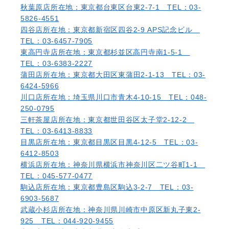
秋葉原店
所在地：東京都台東区台東2-7-1 TEL：03-
5826-4551
四谷店
所在地：東京都新宿区四谷2-9 APS記念ビル
TEL：03-6457-7905
東高円寺店
所在地：東京都杉並区高円寺南1-5-1
TEL：03-6383-2227
蒲田店
所在地：東京都大田区東蒲田2-1-13 TEL：03-
6424-5966
川口店
所在地：埼玉県川口市青木4-10-15 TEL：048-
250-0795
三軒茶屋店
所在地：東京都世田谷区太子堂2-12-2
TEL：03-6413-8833
目黒店
所在地：東京都目黒区目黒4-12-5 TEL：03-
6412-8503
横浜店
所在地：神奈川県横浜市神奈川区二ツ谷町1-1
TEL：045-577-0477
駒込店
所在地：東京都豊島区駒込3-2-7 TEL：03-
6903-5687
武蔵小杉店
所在地：神奈川県川崎市中原区新丸子東2-
925 TEL：044-920-9455