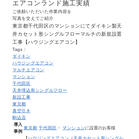
エアコンランド施工実績
よくある質問
Question
ご依頼いただいた作業内容を
写真を交えてご紹介
お問い合わせ
東京都千代田区のマンションにてダイキン製天
Contact us
井カセット形シングルフローマルチの新規設置
電話問い合わせはこちら
工事【ハウジングエアコン】
Call a store
Tags：
無料見積り依頼はこちら
ダイキン
Estimate request
ハウジングエアコン
マルチエアコン
マンション
千代田区
天井埋込形シングルフロー
新設工事
東京都
真空引き
駒込店
導入
東京都
千代田区
・
マンション
に設置のお客様
事例
【
ハウジングエアコン
（
天井カセット形シングル