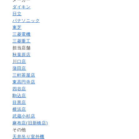
メーカー
ダイキン
日立
パナソニック
東芝
三菱電機
三菱重工
担当店舗
秋葉原店
川口店
蒲田店
三軒茶屋店
東高円寺店
四谷店
駒込店
目黒店
横浜店
武蔵小杉店
麻布店(旧新橋店)
その他
天井吊り室外機