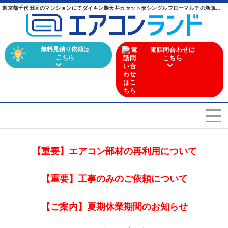
東京都千代田区のマンションにてダイキン製天井カセット形シングルフローマルチの新規設置工事【ハウジングエアコン】 ｜ 業務用エアコンからマルチエアコンまで幅広く取り扱うエアコン専門店
無料見積り依頼は
電話問合わせは
こちら
こちら
エアコンを選ぶ
Airconditioner search
【重要】エアコン部材の再利用について
店舗案内
Store
【重要】工事のみのご依頼について
会社概要
Company
【ご案内】夏期休業期間のお知らせ
施工実績
Work