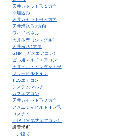
天井カセット形１方向
壁埋込形
天井カセット形４方向
天井埋込形2方向
ワイドパネル
天井吊型（シングル）
天井吊形4方向
GHP（ガスエアコン）
ビル用マルチエアコン
天井ビルトインダクト形
フリービルトイン
TESエアコン
システムマルチ
ガスエアコン
天井カセット形２方向
アメニティビルトイン形
ロスナイ
EHP（電気式エアコン）
設置場所
一戸建て