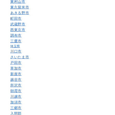
東村山市
東久留米市
あきる野市
町田市
武蔵野市
西東京市
調布市
三鷹市
埼玉県
川口市
さいたま市
戸田市
草加市
新座市
越谷市
所沢市
朝霞市
川越市
加須市
三郷市
入間郡