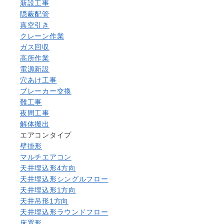
新設工事
隠蔽配管
真空引き
クレーン作業
ガス回収
高所作業
電源新設
穴あけ工事
ブレーカー交換
難工事
夜間工事
解体搬出
エアコンタイプ
壁掛形
マルチエアコン
天井埋込形4方向
天井埋込形シングルフロー
天井埋込形1方向
天井吊形1方向
天井埋込形ラウンドフロー
床置形