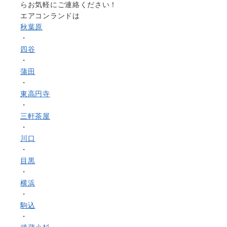
らお気軽にご連絡ください！
エアコンランドは
秋葉原
・
四谷
・
蒲田
・
東高円寺
・
三軒茶屋
・
川口
・
目黒
・
横浜
・
駒込
・