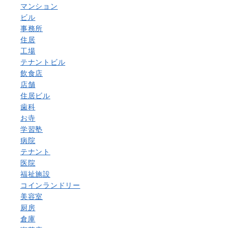
マンション
ビル
事務所
住居
工場
テナントビル
飲食店
店舗
住居ビル
歯科
お寺
学習塾
病院
テナント
医院
福祉施設
コインランドリー
美容室
厨房
倉庫