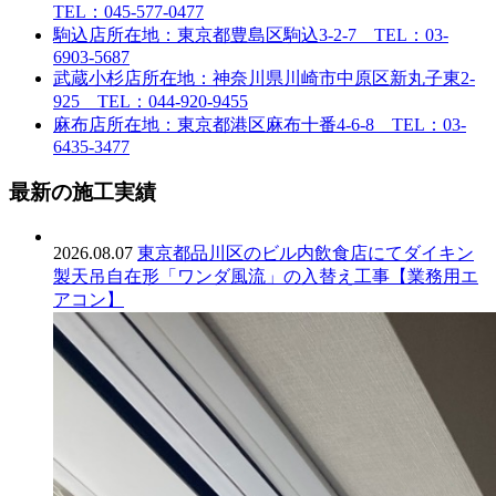
TEL：045-577-0477
駒込店
所在地：東京都豊島区駒込3-2-7 TEL：03-
6903-5687
武蔵小杉店
所在地：神奈川県川崎市中原区新丸子東2-
925 TEL：044-920-9455
麻布店
所在地：東京都港区麻布十番4-6-8 TEL：03-
6435-3477
最新の施工実績
2026.08.07
東京都品川区のビル内飲食店にてダイキン
製天吊自在形「ワンダ風流」の入替え工事【業務用エ
アコン】