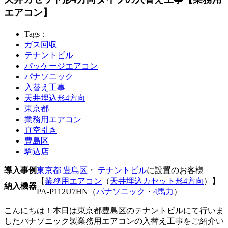
エアコン】
Tags：
ガス回収
テナントビル
パッケージエアコン
パナソニック
入替え工事
天井埋込形4方向
東京都
業務用エアコン
真空引き
豊島区
駒込店
導入事例
東京都
豊島区
・
テナントビル
に設置のお客様
【
業務用エアコン
（
天井埋込カセット形4方向
）】
納入機器
PA-P112U7HN（
パナソニック
・
4馬力
）
こんにちは！本日は東京都豊島区のテナントビルにて行いま
したパナソニック製業務用エアコンの入替え工事をご紹介い