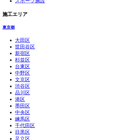
スポーツ施設
施工エリア
東京都
大田区
世田谷区
新宿区
杉並区
台東区
中野区
文京区
渋谷区
品川区
港区
墨田区
中央区
練馬区
千代田区
目黒区
足立区