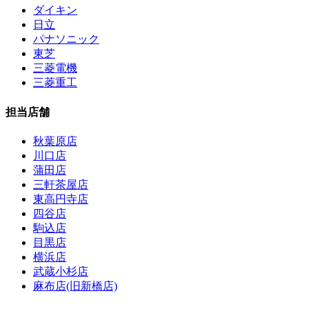
ダイキン
日立
パナソニック
東芝
三菱電機
三菱重工
担当店舗
秋葉原店
川口店
蒲田店
三軒茶屋店
東高円寺店
四谷店
駒込店
目黒店
横浜店
武蔵小杉店
麻布店(旧新橋店)