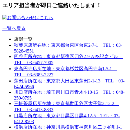
エリア担当者が即日ご連絡いたします！
一覧へ戻る
店舗一覧
秋葉原店
所在地：東京都台東区台東2-7-1 TEL：03-
5826-4551
四谷店
所在地：東京都新宿区四谷2-9 APS記念ビル
TEL：03-6457-7905
東高円寺店
所在地：東京都杉並区高円寺南1-5-1
TEL：03-6383-2227
蒲田店
所在地：東京都大田区東蒲田2-1-13 TEL：03-
6424-5966
川口店
所在地：埼玉県川口市青木4-10-15 TEL：048-
250-0795
三軒茶屋店
所在地：東京都世田谷区太子堂2-12-2
TEL：03-6413-8833
目黒店
所在地：東京都目黒区目黒4-12-5 TEL：03-
6412-8503
横浜店
所在地：神奈川県横浜市神奈川区二ツ谷町1-1