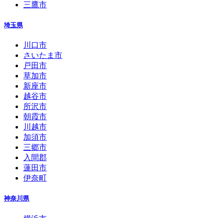
三鷹市
埼玉県
川口市
さいたま市
戸田市
草加市
新座市
越谷市
所沢市
朝霞市
川越市
加須市
三郷市
入間郡
蓮田市
伊奈町
神奈川県