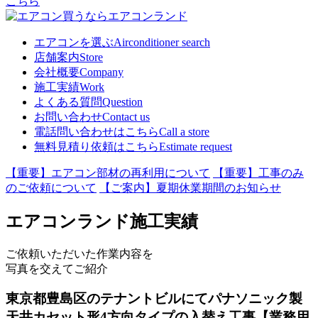
こちら
エアコンを選ぶ
Airconditioner search
店舗案内
Store
会社概要
Company
施工実績
Work
よくある質問
Question
お問い合わせ
Contact us
電話問い合わせはこちら
Call a store
無料見積り依頼はこちら
Estimate request
【重要】エアコン部材の再利用について
【重要】工事のみ
のご依頼について
【ご案内】夏期休業期間のお知らせ
エアコンランド施工実績
ご依頼いただいた作業内容を
写真を交えてご紹介
東京都豊島区のテナントビルにてパナソニック製
天井カセット形4方向タイプの入替え工事【業務用