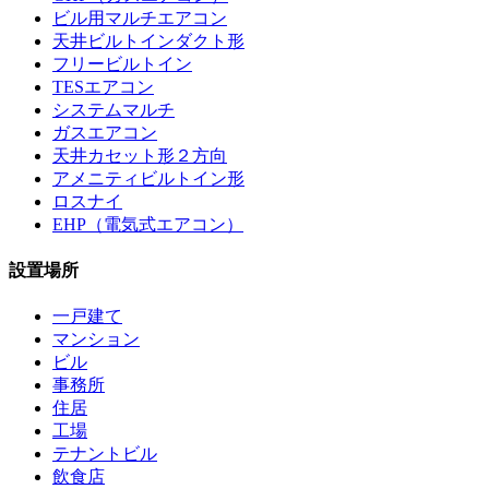
ビル用マルチエアコン
天井ビルトインダクト形
フリービルトイン
TESエアコン
システムマルチ
ガスエアコン
天井カセット形２方向
アメニティビルトイン形
ロスナイ
EHP（電気式エアコン）
設置場所
一戸建て
マンション
ビル
事務所
住居
工場
テナントビル
飲食店