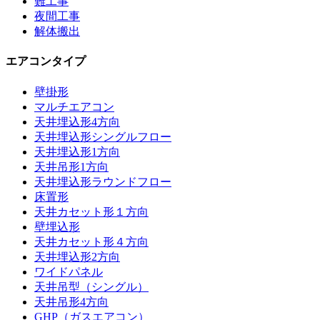
難工事
夜間工事
解体搬出
エアコンタイプ
壁掛形
マルチエアコン
天井埋込形4方向
天井埋込形シングルフロー
天井埋込形1方向
天井吊形1方向
天井埋込形ラウンドフロー
床置形
天井カセット形１方向
壁埋込形
天井カセット形４方向
天井埋込形2方向
ワイドパネル
天井吊型（シングル）
天井吊形4方向
GHP（ガスエアコン）