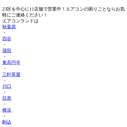
23区を中心に
11店舗で営業中！エアコンの困りごとならお気
軽にご連絡ください！
エアコンランドは
秋葉原
・
四谷
・
蒲田
・
東高円寺
・
三軒茶屋
・
川口
・
目黒
・
横浜
・
駒込