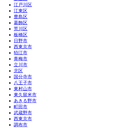
江戸川区
江東区
豊島区
葛飾区
荒川区
板橋区
日野市
西東京市
狛江市
青梅市
立川市
北区
国分寺市
八王子市
東村山市
東久留米市
あきる野市
町田市
武蔵野市
西東京市
調布市