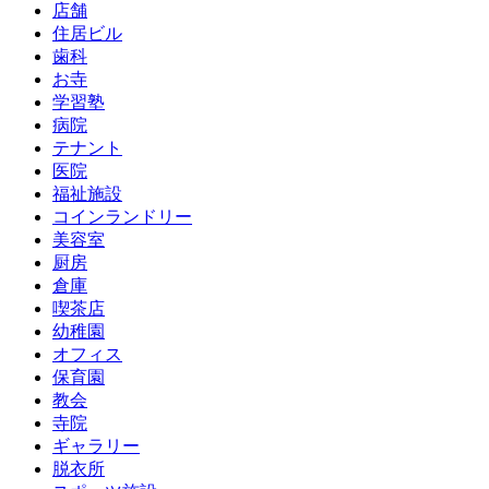
店舗
住居ビル
歯科
お寺
学習塾
病院
テナント
医院
福祉施設
コインランドリー
美容室
厨房
倉庫
喫茶店
幼稚園
オフィス
保育園
教会
寺院
ギャラリー
脱衣所