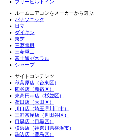
フリービルトイン
ルームエアコンをメーカーから選ぶ
パナソニック
日立
ダイキン
東芝
三菱電機
三菱重工
富士通ゼネラル
シャープ
サイトコンテンツ
秋葉原店（台東区）
四谷店（新宿区）
東高円寺店（杉並区）
蒲田店（大田区）
川口店（埼玉県川口市）
三軒茶屋店（世田谷区）
目黒店（目黒区）
横浜店（神奈川県横浜市）
駒込店（豊島区）