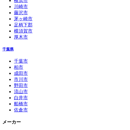
横浜市
川崎市
藤沢市
茅ヶ崎市
足柄下郡
横須賀市
厚木市
千葉県
千葉市
柏市
成田市
市川市
野田市
流山市
白井市
船橋市
佐倉市
メーカー