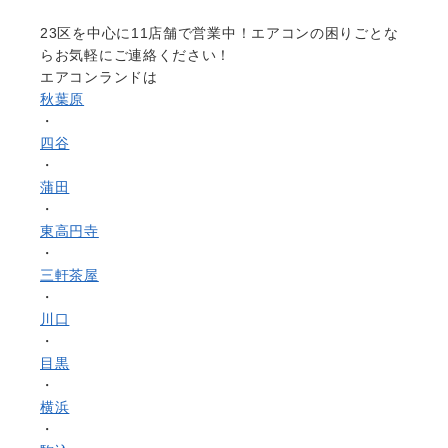
23区を中心に
11店舗で営業中！エアコンの困りごとな
らお気軽にご連絡ください！
エアコンランドは
秋葉原
・
四谷
・
蒲田
・
東高円寺
・
三軒茶屋
・
川口
・
目黒
・
横浜
・