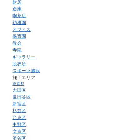
厨房
倉庫
喫茶店
幼稚園
オフィス
保育園
教会
寺院
ギャラリー
脱衣所
スポーツ施設
施工エリア
東京都
大田区
世田谷区
新宿区
杉並区
台東区
中野区
文京区
渋谷区