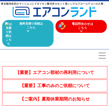
東京都渋谷区のマンションにてダイキン製天井カセット形シングルフローエアコンの入替え工事【ハウジングエアコン】 ｜ 業務用エアコンからマルチエアコンまで幅広く取り扱うエアコン専門店
無料見積り依頼は
電話問合わせは
こちら
こちら
エアコンを選ぶ
Airconditioner search
【重要】エアコン部材の再利用について
店舗案内
Store
【重要】工事のみのご依頼について
会社概要
Company
【ご案内】夏期休業期間のお知らせ
施工実績
Work