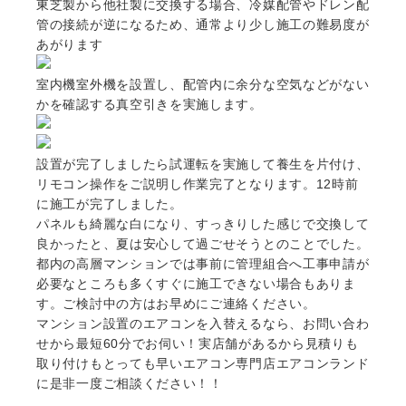
東芝製から他社製に交換する場合、冷媒配管やドレン配
管の接続が逆になるため、通常より少し施工の難易度が
あがります
室内機室外機を設置し、配管内に余分な空気などがない
かを確認する真空引きを実施します。
設置が完了しましたら試運転を実施して養生を片付け、
リモコン操作をご説明し作業完了となります。12時前
に施工が完了しました。
パネルも綺麗な白になり、すっきりした感じで交換して
良かったと、夏は安心して過ごせそうとのことでした。
都内の高層マンションでは事前に管理組合へ工事申請が
必要なところも多くすぐに施工できない場合もありま
す。ご検討中の方はお早めにご連絡ください。
マンション設置のエアコンを入替えるなら、お問い合わ
せから最短60分でお伺い！実店舗があるから見積りも
取り付けもとっても早いエアコン専門店エアコンランド
に是非一度ご相談ください！！