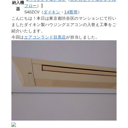
納入機
フロー
）】
器
S40ZCV（
ダイキン
・
14畳用
）
こんにちは！本日は東京都渋谷区のマンションにて行い
ましたダイキン製ハウジングエアコンの入替え工事をご
紹介いたします。
今回は
エアコンランド目黒店
が担当しました。