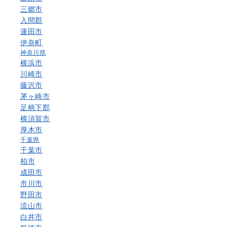
三郷市
入間郡
蓮田市
伊奈町
神奈川県
横浜市
川崎市
藤沢市
茅ヶ崎市
足柄下郡
横須賀市
厚木市
千葉県
千葉市
柏市
成田市
市川市
野田市
流山市
白井市