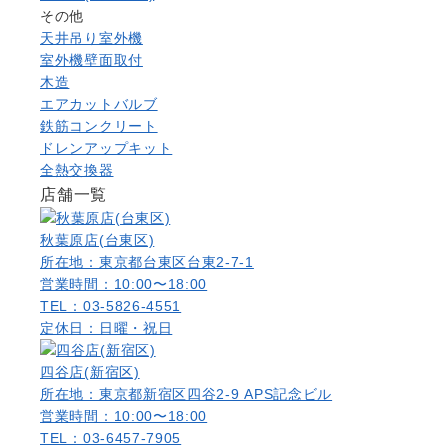
その他
天井吊り室外機
室外機壁面取付
木造
エアカットバルブ
鉄筋コンクリート
ドレンアップキット
全熱交換器
店舗一覧
秋葉原店(台東区)
所在地：東京都台東区台東2-7-1
営業時間：10:00〜18:00
TEL：03-5826-4551
定休日：日曜・祝日
四谷店(新宿区)
所在地：東京都新宿区四谷2-9 APS記念ビル
営業時間：10:00〜18:00
TEL：03-6457-7905