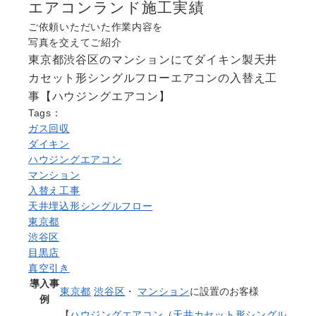
エアコンランド施工実績
よくある質問
Question
ご依頼いただいた作業内容を
写真を交えてご紹介
お問い合わせ
東京都渋谷区のマンションにてダイキン製天井
Contact us
カセット形シングルフローエアコンの入替え工
電話問い合わせはこちら
事【ハウジングエアコン】
Call a store
Tags：
無料見積り依頼はこちら
ガス回収
Estimate request
ダイキン
ハウジングエアコン
マンション
入替え工事
天井埋込形シングルフロー
東京都
渋谷区
目黒店
真空引き
導入事
東京都
渋谷区
・
マンション
に設置のお客様
例
【
ハウジングエアコン
（
天井カセット形シングル