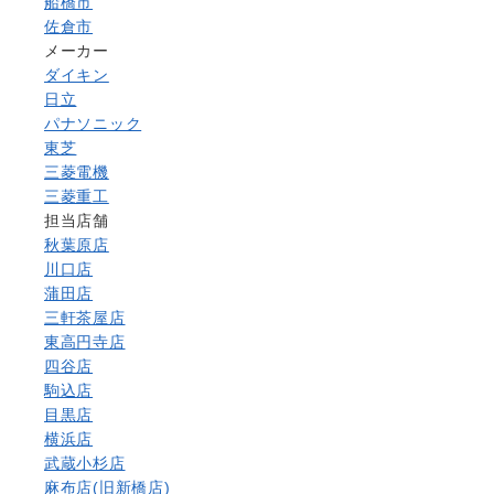
船橋市
佐倉市
メーカー
ダイキン
日立
パナソニック
東芝
三菱電機
三菱重工
担当店舗
秋葉原店
川口店
蒲田店
三軒茶屋店
東高円寺店
四谷店
駒込店
目黒店
横浜店
武蔵小杉店
麻布店(旧新橋店)