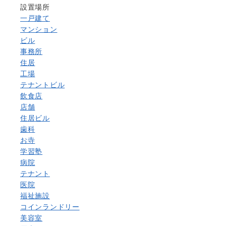
設置場所
一戸建て
マンション
ビル
事務所
住居
工場
テナントビル
飲食店
店舗
住居ビル
歯科
お寺
学習塾
病院
テナント
医院
福祉施設
コインランドリー
美容室