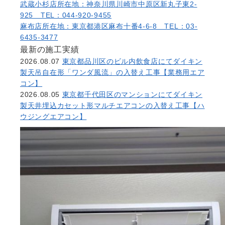
武蔵小杉店
所在地：神奈川県川崎市中原区新丸子東2-
925 TEL：044-920-9455
麻布店
所在地：東京都港区麻布十番4-6-8 TEL：03-
6435-3477
最新の施工実績
2026.08.07
東京都品川区のビル内飲食店にてダイキン
製天吊自在形「ワンダ風流」の入替え工事【業務用エア
コン】
2026.08.05
東京都千代田区のマンションにてダイキン
製天井埋込カセット形マルチエアコンの入替え工事【ハ
ウジングエアコン】