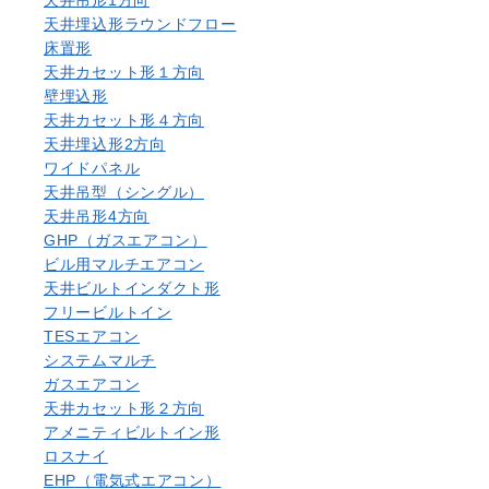
天井吊形1方向
天井埋込形ラウンドフロー
床置形
天井カセット形１方向
壁埋込形
天井カセット形４方向
天井埋込形2方向
ワイドパネル
天井吊型（シングル）
天井吊形4方向
GHP（ガスエアコン）
ビル用マルチエアコン
天井ビルトインダクト形
フリービルトイン
TESエアコン
システムマルチ
ガスエアコン
天井カセット形２方向
アメニティビルトイン形
ロスナイ
EHP（電気式エアコン）