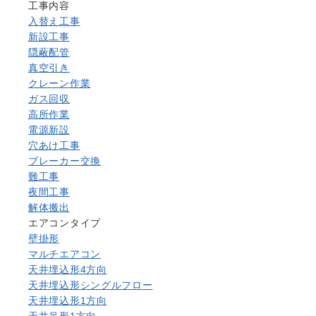
工事内容
入替え工事
新設工事
隠蔽配管
真空引き
クレーン作業
ガス回収
高所作業
電源新設
穴あけ工事
ブレーカー交換
難工事
夜間工事
解体搬出
エアコンタイプ
壁掛形
マルチエアコン
天井埋込形4方向
天井埋込形シングルフロー
天井埋込形1方向