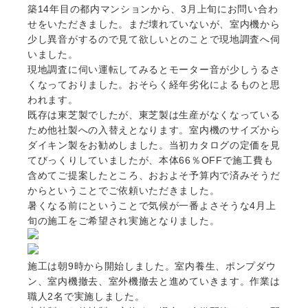
築14年目の都内マンションから、3月上旬にお問い合わ
せをいただきました。まだ壊れていないが、室内機から
少し異音がするので見て欲しいとのことで現地調査へ伺
いました。
現地調査に伺い運転してみるとモーター音が少しうるさ
くなっておりました。おそらく経年劣化によるものと思
われます。
既存は東芝製でしたが、東芝製は生産がなくなっている
ため他社製への入替えとなります。室内機のサイズから
ダイキン製をお勧めしました。当初カタログの定価を見
てびっくりしていましたが、本体66％OFFで施工費も
含めてご提案したところ、おおよそ予算内で済みそうだ
からということでご依頼いただきました。
暑くなる前にということで気候が一番よさそうな4月上
旬の施工をご希望され実施となりました。
施工は朝9時から開始しました。室内養生、ポンプダウ
ン、室内機撤去、室外機撤去と進めていきます。作業は
職人2名で実施しました。