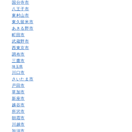
国分寺市
八王子市
東村山市
東久留米市
あきる野市
町田市
武蔵野市
西東京市
調布市
三鷹市
埼玉県
川口市
さいたま市
戸田市
草加市
新座市
越谷市
所沢市
朝霞市
川越市
加須市