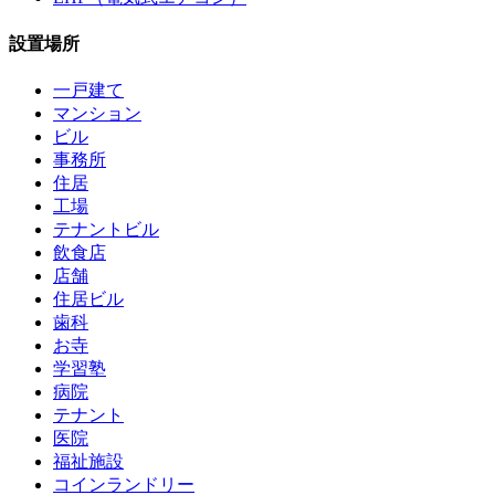
設置場所
一戸建て
マンション
ビル
事務所
住居
工場
テナントビル
飲食店
店舗
住居ビル
歯科
お寺
学習塾
病院
テナント
医院
福祉施設
コインランドリー