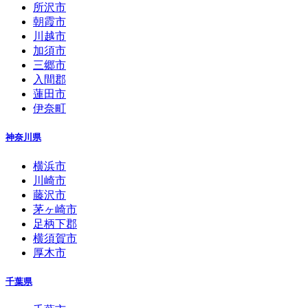
所沢市
朝霞市
川越市
加須市
三郷市
入間郡
蓮田市
伊奈町
神奈川県
横浜市
川崎市
藤沢市
茅ヶ崎市
足柄下郡
横須賀市
厚木市
千葉県