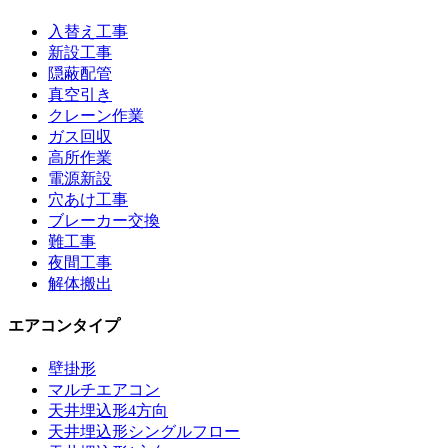
入替え工事
新設工事
隠蔽配管
真空引き
クレーン作業
ガス回収
高所作業
電源新設
穴あけ工事
ブレーカー交換
難工事
夜間工事
解体搬出
エアコンタイプ
壁掛形
マルチエアコン
天井埋込形4方向
天井埋込形シングルフロー