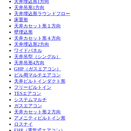
天井埋込形1方向
天井吊形1方向
天井埋込形ラウンドフロー
床置形
天井カセット形１方向
壁埋込形
天井カセット形４方向
天井埋込形2方向
ワイドパネル
天井吊型（シングル）
天井吊形4方向
GHP（ガスエアコン）
ビル用マルチエアコン
天井ビルトインダクト形
フリービルトイン
TESエアコン
システムマルチ
ガスエアコン
天井カセット形２方向
アメニティビルトイン形
ロスナイ
EHP（電気式エアコン）