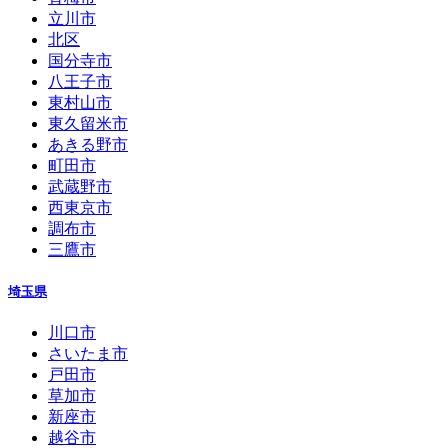
立川市
北区
国分寺市
八王子市
東村山市
東久留米市
あきる野市
町田市
武蔵野市
西東京市
調布市
三鷹市
埼玉県
川口市
さいたま市
戸田市
草加市
新座市
越谷市