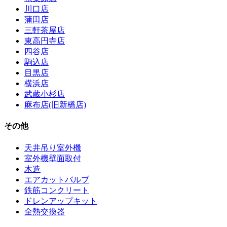
川口店
蒲田店
三軒茶屋店
東高円寺店
四谷店
駒込店
目黒店
横浜店
武蔵小杉店
麻布店(旧新橋店)
その他
天井吊り室外機
室外機壁面取付
木造
エアカットバルブ
鉄筋コンクリート
ドレンアップキット
全熱交換器