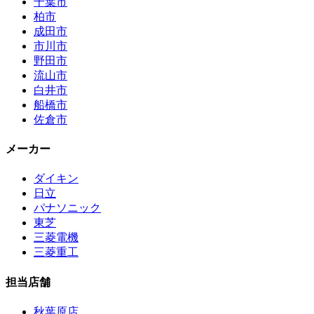
千葉市
柏市
成田市
市川市
野田市
流山市
白井市
船橋市
佐倉市
メーカー
ダイキン
日立
パナソニック
東芝
三菱電機
三菱重工
担当店舗
秋葉原店