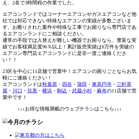
え、2名で3時間程の作業でした。
エアコンランドではコーナーエアコンやガスエアコンなど他
社では対応できない特殊なエアコンの実績が多数ございま
す。お断りされた案件や特殊な工事でお困りなら専門店であ
るエアコンランドにご相談ください。
通常の手段では入替えが難しい機器でお困りなら、豊富な実
績でお客様満足度96％以上！累計販売実績は6万件を突破の
エアコン専門店エアコンランドに是非一度ご連絡くださ
い！！
23区を中心に
11店舗で営業中！エアコンの困りごとならお気
軽にご連絡ください！
エアコンランドは
秋葉原
・
四谷
・
蒲田
・
東高円寺
・
三軒茶
屋
・
川口
・
目黒
・
横浜
・
駒込
・
武蔵小杉
・
麻布
の11店舗で営
業中です！
↓↓↓お得な情報満載のウェブチラシはこちら↓↓↓