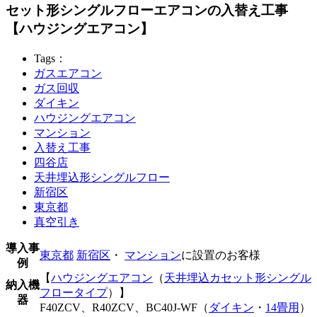
セット形シングルフローエアコンの入替え工事
【ハウジングエアコン】
Tags：
ガスエアコン
ガス回収
ダイキン
ハウジングエアコン
マンション
入替え工事
四谷店
天井埋込形シングルフロー
新宿区
東京都
真空引き
導入事
東京都
新宿区
・
マンション
に設置のお客様
例
【
ハウジングエアコン
（
天井埋込カセット形シングル
納入機
フロータイプ
）】
器
F40ZCV、R40ZCV、BC40J-WF（
ダイキン
・
14畳用
）