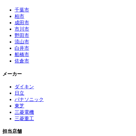
千葉市
柏市
成田市
市川市
野田市
流山市
白井市
船橋市
佐倉市
メーカー
ダイキン
日立
パナソニック
東芝
三菱電機
三菱重工
担当店舗