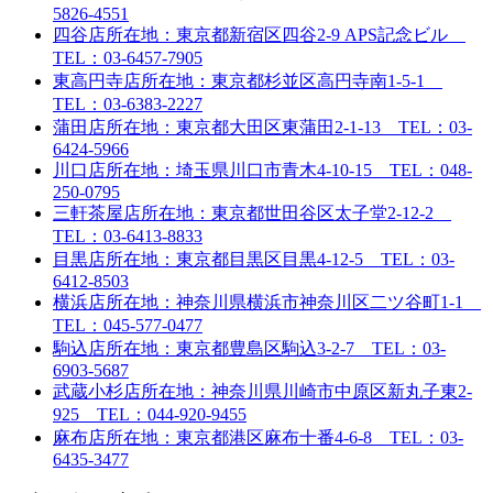
5826-4551
四谷店
所在地：東京都新宿区四谷2-9 APS記念ビル
TEL：03-6457-7905
東高円寺店
所在地：東京都杉並区高円寺南1-5-1
TEL：03-6383-2227
蒲田店
所在地：東京都大田区東蒲田2-1-13 TEL：03-
6424-5966
川口店
所在地：埼玉県川口市青木4-10-15 TEL：048-
250-0795
三軒茶屋店
所在地：東京都世田谷区太子堂2-12-2
TEL：03-6413-8833
目黒店
所在地：東京都目黒区目黒4-12-5 TEL：03-
6412-8503
横浜店
所在地：神奈川県横浜市神奈川区二ツ谷町1-1
TEL：045-577-0477
駒込店
所在地：東京都豊島区駒込3-2-7 TEL：03-
6903-5687
武蔵小杉店
所在地：神奈川県川崎市中原区新丸子東2-
925 TEL：044-920-9455
麻布店
所在地：東京都港区麻布十番4-6-8 TEL：03-
6435-3477