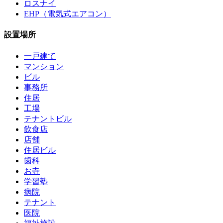
ロスナイ
EHP（電気式エアコン）
設置場所
一戸建て
マンション
ビル
事務所
住居
工場
テナントビル
飲食店
店舗
住居ビル
歯科
お寺
学習塾
病院
テナント
医院