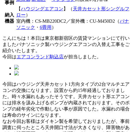
事例
【
ハウジングエアコン
】（
天井カセット形シングルフ
納入
ロー
）
機器
室内機：CS-MB220DC2／室外機：CU-M450D2（
パナ
ソニック
・
6畳用
）
こんにちは！本日は東京都新宿区の賃貸マンションにて行い
ましたパナソニック製ハウジングエアコンの入替え工事をご
紹介いたします。
今回は
エアコンランド駒込店
が担当しました。
今回はハウジング天井カセット1方向タイプの2台マルチエア
コンの交換になります。設置から約15年経過しておりまし
た。時々水漏れもあったそうです。天井カセット形エアコン
には排水を汲み上げるポンプが内蔵されております。そのポ
ンプの経年劣化で作動しない事が原因でした。水漏れの場合
は寿命のサインになります。
なお今回お客様はダイキン製を希望しておりましたが、事前
調査に伺ったところ天井開口寸法が大きくなり、障害物があ