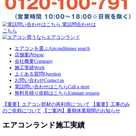
電話問合わせは
こちら
エアコンを選ぶ
Airconditioner search
店舗案内
Store
会社概要
Company
施工実績
Work
よくある質問
Question
お問い合わせ
Contact us
電話問い合わせはこちら
Call a store
無料見積り依頼はこちら
Estimate request
【重要】エアコン部材の再利用について
【重要】工事のみ
のご依頼について
【ご案内】夏期休業期間のお知らせ
エアコンランド施工実績