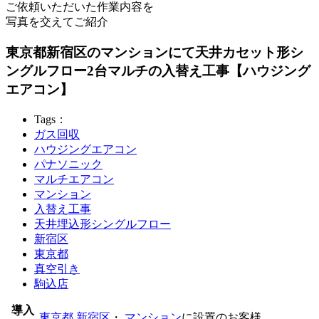
ご依頼いただいた作業内容を
写真を交えてご紹介
東京都新宿区のマンションにて天井カセット形シ
ングルフロー2台マルチの入替え工事【ハウジング
エアコン】
Tags：
ガス回収
ハウジングエアコン
パナソニック
マルチエアコン
マンション
入替え工事
天井埋込形シングルフロー
新宿区
東京都
真空引き
駒込店
導入
東京都
新宿区
・
マンション
に設置のお客様