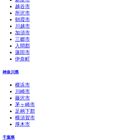
越谷市
所沢市
朝霞市
川越市
加須市
三郷市
入間郡
蓮田市
伊奈町
神奈川県
横浜市
川崎市
藤沢市
茅ヶ崎市
足柄下郡
横須賀市
厚木市
千葉県