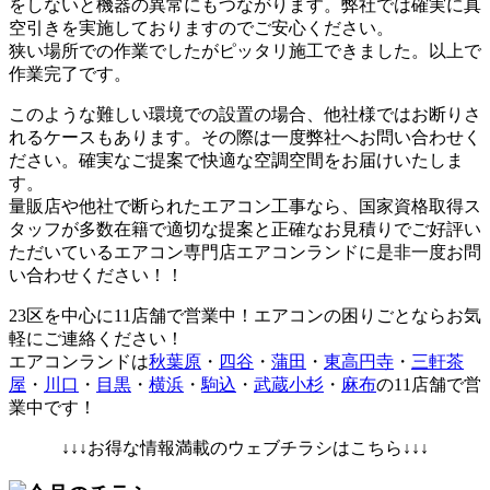
をしないと機器の異常にもつながります。弊社では確実に真
空引きを実施しておりますのでご安心ください。
狭い場所での作業でしたがピッタリ施工できました。以上で
作業完了です。
このような難しい環境での設置の場合、他社様ではお断りさ
れるケースもあります。その際は一度弊社へお問い合わせく
ださい。確実なご提案で快適な空調空間をお届けいたしま
す。
量販店や他社で断られたエアコン工事なら、国家資格取得ス
タッフが多数在籍で適切な提案と正確なお見積りでご好評い
ただいているエアコン専門店エアコンランドに是非一度お問
い合わせください！！
23区を中心に
11店舗で営業中！エアコンの困りごとならお気
軽にご連絡ください！
エアコンランドは
秋葉原
・
四谷
・
蒲田
・
東高円寺
・
三軒茶
屋
・
川口
・
目黒
・
横浜
・
駒込
・
武蔵小杉
・
麻布
の11店舗で営
業中です！
↓↓↓お得な情報満載のウェブチラシはこちら↓↓↓