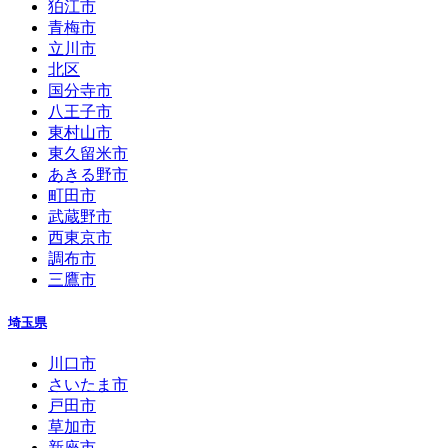
狛江市
青梅市
立川市
北区
国分寺市
八王子市
東村山市
東久留米市
あきる野市
町田市
武蔵野市
西東京市
調布市
三鷹市
埼玉県
川口市
さいたま市
戸田市
草加市
新座市