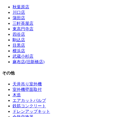
秋葉原店
川口店
蒲田店
三軒茶屋店
東高円寺店
四谷店
駒込店
目黒店
横浜店
武蔵小杉店
麻布店(旧新橋店)
その他
天井吊り室外機
室外機壁面取付
木造
エアカットバルブ
鉄筋コンクリート
ドレンアップキット
全熱交換器