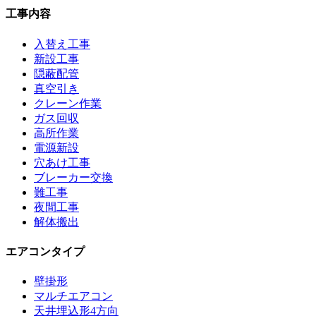
工事内容
入替え工事
新設工事
隠蔽配管
真空引き
クレーン作業
ガス回収
高所作業
電源新設
穴あけ工事
ブレーカー交換
難工事
夜間工事
解体搬出
エアコンタイプ
壁掛形
マルチエアコン
天井埋込形4方向