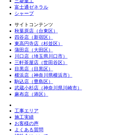
三菱重工
富士通ゼネラル
シャープ
サイトコンテンツ
秋葉原店（台東区）
四谷店（新宿区）
東高円寺店（杉並区）
蒲田店（大田区）
川口店（埼玉県川口市）
三軒茶屋店（世田谷区）
目黒店（目黒区）
横浜店（神奈川県横浜市）
駒込店（豊島区）
武蔵小杉店（神奈川県川崎市）
麻布店（港区）
工事エリア
施工実績
お客様の声
よくある質問