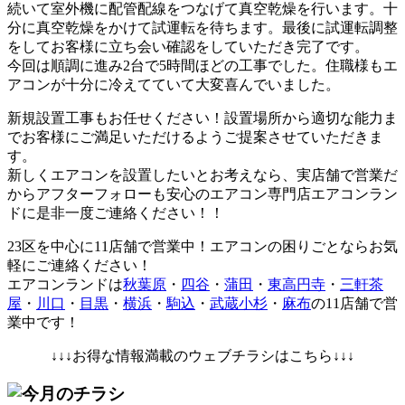
続いて室外機に配管配線をつなげて真空乾燥を行います。十
分に真空乾燥をかけて試運転を待ちます。最後に試運転調整
をしてお客様に立ち会い確認をしていただき完了です。
今回は順調に進み2台で5時間ほどの工事でした。住職様もエ
アコンが十分に冷えてていて大変喜んでいました。
新規設置工事もお任せください！設置場所から適切な能力ま
でお客様にご満足いただけるようご提案させていただきま
す。
新しくエアコンを設置したいとお考えなら、実店舗で営業だ
からアフターフォローも安心のエアコン専門店エアコンラン
ドに是非一度ご連絡ください！！
23区を中心に
11店舗で営業中！エアコンの困りごとならお気
軽にご連絡ください！
エアコンランドは
秋葉原
・
四谷
・
蒲田
・
東高円寺
・
三軒茶
屋
・
川口
・
目黒
・
横浜
・
駒込
・
武蔵小杉
・
麻布
の11店舗で営
業中です！
↓↓↓お得な情報満載のウェブチラシはこちら↓↓↓