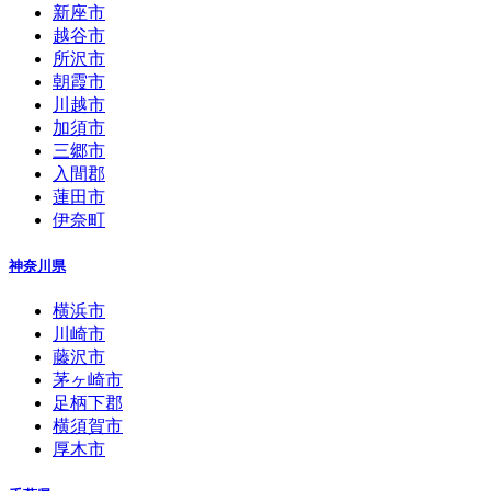
新座市
越谷市
所沢市
朝霞市
川越市
加須市
三郷市
入間郡
蓮田市
伊奈町
神奈川県
横浜市
川崎市
藤沢市
茅ヶ崎市
足柄下郡
横須賀市
厚木市