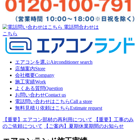
電話問合わせは
こちら
エアコンを選ぶ
Airconditioner search
店舗案内
Store
会社概要
Company
施工実績
Work
よくある質問
Question
お問い合わせ
Contact us
電話問い合わせはこちら
Call a store
無料見積り依頼はこちら
Estimate request
【重要】エアコン部材の再利用について
【重要】工事のみ
のご依頼について
【ご案内】夏期休業期間のお知らせ