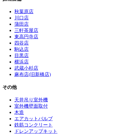
秋葉原店
川口店
蒲田店
三軒茶屋店
東高円寺店
四谷店
駒込店
目黒店
横浜店
武蔵小杉店
麻布店(旧新橋店)
その他
天井吊り室外機
室外機壁面取付
木造
エアカットバルブ
鉄筋コンクリート
ドレンアップキット