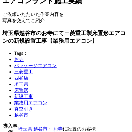
エアコンランド施工実績
ご依頼いただいた作業内容を
写真を交えてご紹介
埼玉県越谷市のお寺にて三菱重工製床置形エアコ
ンの新規設置工事【業務用エアコン】
Tags：
お寺
パッケージエアコン
三菱重工
四谷店
埼玉県
床置形
新設工事
業務用エアコン
真空引き
越谷市
導入事
埼玉県
越谷市
・
お寺
に設置のお客様