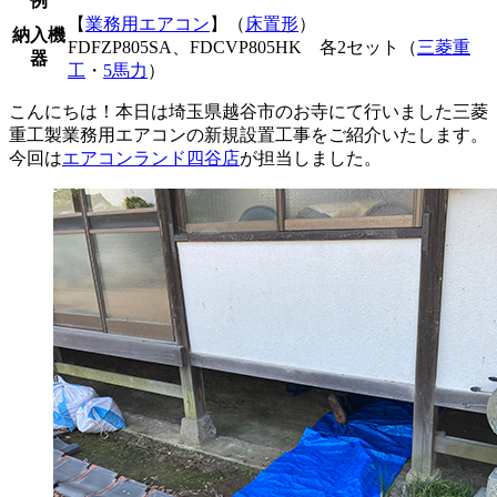
例
【
業務用エアコン
】（
床置形
）
納入機
FDFZP805SA、FDCVP805HK 各2セット（
三菱重
器
工
・
5馬力
）
こんにちは！本日は埼玉県越谷市のお寺にて行いました三菱
重工製業務用エアコンの新規設置工事をご紹介いたします。
今回は
エアコンランド四谷店
が担当しました。