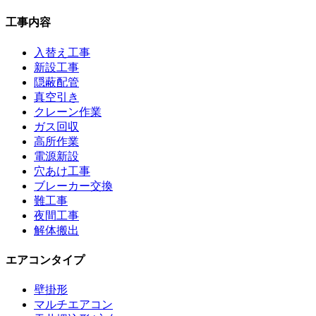
工事内容
入替え工事
新設工事
隠蔽配管
真空引き
クレーン作業
ガス回収
高所作業
電源新設
穴あけ工事
ブレーカー交換
難工事
夜間工事
解体搬出
エアコンタイプ
壁掛形
マルチエアコン