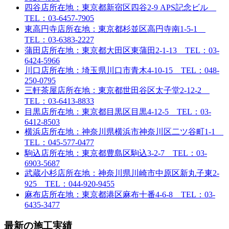
四谷店
所在地：東京都新宿区四谷2-9 APS記念ビル
TEL：03-6457-7905
東高円寺店
所在地：東京都杉並区高円寺南1-5-1
TEL：03-6383-2227
蒲田店
所在地：東京都大田区東蒲田2-1-13 TEL：03-
6424-5966
川口店
所在地：埼玉県川口市青木4-10-15 TEL：048-
250-0795
三軒茶屋店
所在地：東京都世田谷区太子堂2-12-2
TEL：03-6413-8833
目黒店
所在地：東京都目黒区目黒4-12-5 TEL：03-
6412-8503
横浜店
所在地：神奈川県横浜市神奈川区二ツ谷町1-1
TEL：045-577-0477
駒込店
所在地：東京都豊島区駒込3-2-7 TEL：03-
6903-5687
武蔵小杉店
所在地：神奈川県川崎市中原区新丸子東2-
925 TEL：044-920-9455
麻布店
所在地：東京都港区麻布十番4-6-8 TEL：03-
6435-3477
最新の施工実績