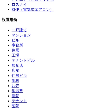
ロスナイ
EHP（電気式エアコン）
設置場所
一戸建て
マンション
ビル
事務所
住居
工場
テナントビル
飲食店
店舗
住居ビル
歯科
お寺
学習塾
病院
テナント
医院