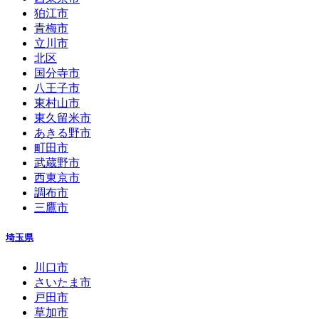
狛江市
青梅市
立川市
北区
国分寺市
八王子市
東村山市
東久留米市
あきる野市
町田市
武蔵野市
西東京市
調布市
三鷹市
埼玉県
川口市
さいたま市
戸田市
草加市