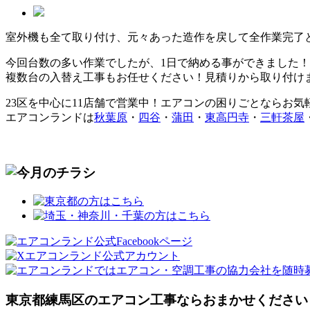
室外機も全て取り付け、元々あった造作を戻して全作業完了と
今回台数の多い作業でしたが、1日で納める事ができました！
複数台の入替え工事もお任せください！見積りから取り付け
23区を中心に
11店舗で営業中！エアコンの困りごとならお気
エアコンランドは
秋葉原
・
四谷
・
蒲田
・
東高円寺
・
三軒茶屋
東京都練馬区のエアコン工事ならおまかせください