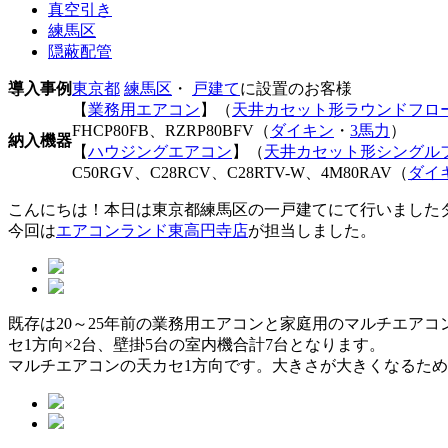
真空引き
練馬区
隠蔽配管
導入事例
東京都
練馬区
・
戸建て
に設置のお客様
【
業務用エアコン
】（
天井カセット形ラウンドフロ
FHCP80FB、RZRP80BFV（
ダイキン
・
3馬力
）
納入機器
【
ハウジングエアコン
】（
天井カセット形シングル
C50RGV、C28RCV、C28RTV-W、4M80RAV（
ダイ
こんにちは！本日は東京都練馬区の一戸建てにて行いました
今回は
エアコンランド東高円寺店
が担当しました。
既存は20～25年前の業務用エアコンと家庭用のマルチエア
セ1方向×2台、壁掛5台の室内機合計7台となります。
マルチエアコンの天カセ1方向です。大きさが大きくなるた