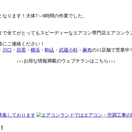
なります！大体7～8時間の作業でした。
まで全てがとってもスピーディーなエアコン専門店エアコンラ
軽にご連絡ください！
・
川口
・
目黒
・
横浜
・
駒込
・
武蔵小杉
・
麻布
の11店舗で営業中
↓↓↓お得な情報満載のウェブチラシはこちら↓↓↓
！