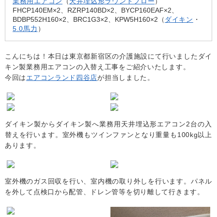
業務用エアコン
（
天井埋込形ラウンドフロー
）
FHCP140EM×2、RZRP140BD×2、BYCP160EAF×2、
BDBP552H160×2、BRC1G3×2、KPW5H160×2（
ダイキン
・
5.0馬力
）
こんにちは！本日は東京都新宿区の介護施設にて行いましたダイ
キン製業務用エアコンの入替え工事をご紹介いたします。
今回は
エアコンランド四谷店
が担当しました。
ダイキン製からダイキン製へ業務用天井埋込形エアコン2台の入
替えを行います。室外機もツインファンとなり重量も100kg以上
あります。
室外機のガス回収を行い、室内機の取り外しを行います。パネル
を外して点検口から配管、ドレン管等を切り離して行きます。