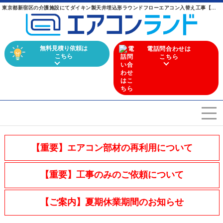
東京都新宿区の介護施設にてダイキン製天井埋込形ラウンドフローエアコン入替え工事【業務用エアコン】 ｜ 業務用エアコンからマルチエアコンまで幅広く取り扱うエアコン専門店
無料見積り依頼は
電話問合わせは
こちら
こちら
エアコンを選ぶ
Airconditioner search
【重要】エアコン部材の再利用について
店舗案内
Store
【重要】工事のみのご依頼について
会社概要
Company
【ご案内】夏期休業期間のお知らせ
施工実績
Work