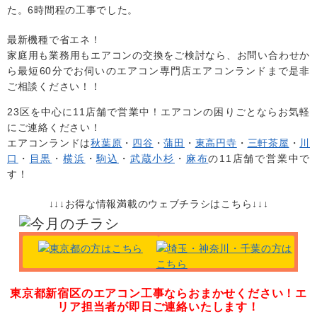
た。6時間程の工事でした。
最新機種で省エネ！
家庭用も業務用もエアコンの交換をご検討なら、お問い合わせか
ら最短60分でお伺いのエアコン専門店エアコンランドまで是非
ご相談ください！！
23区を中心に
11店舗で営業中！エアコンの困りごとならお気軽
にご連絡ください！
エアコンランドは
秋葉原
・
四谷
・
蒲田
・
東高円寺
・
三軒茶屋
・
川
口
・
目黒
・
横浜
・
駒込
・
武蔵小杉
・
麻布
の11店舗で営業中で
す！
↓↓↓お得な情報満載のウェブチラシはこちら↓↓↓
東京都新宿区のエアコン工事ならおまかせください！
エ
リア担当者が即日ご連絡いたします！