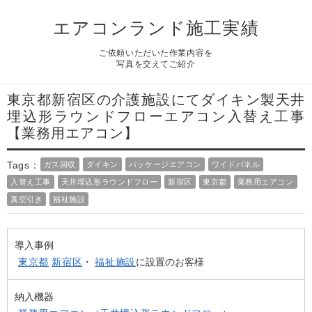
よくある質問
エアコンランド施工実績
Question
お問い合わせ
ご依頼いただいた作業内容を
Contact us
写真を交えてご紹介
電話問い合わせはこちら
Call a store
東京都新宿区の介護施設にてダイキン製天井
埋込形ラウンドフローエアコン入替え工事
無料見積り依頼はこちら
Estimate request
【業務用エアコン】
Tags：
ガス回収
ダイキン
パッケージエアコン
ワイドパネル
入替え工事
天井埋込形ラウンドフロー
新宿区
東京都
業務用エアコン
真空引き
福祉施設
導入事例
東京都
新宿区
・
福祉施設
に設置のお客様
納入機器