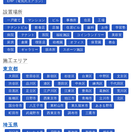
EHP（電気式エアコン）
設置場所
一戸建て
マンション
ビル
事務所
住居
工場
テナントビル
飲食店
店舗
住居ビル
歯科
お寺
学習塾
病院
テナント
医院
福祉施設
コインランドリー
美容室
厨房
倉庫
喫茶店
幼稚園
オフィス
保育園
教会
寺院
ギャラリー
脱衣所
スポーツ施設
施工エリア
東京都
大田区
世田谷区
新宿区
杉並区
台東区
中野区
文京区
渋谷区
品川区
港区
墨田区
中央区
練馬区
千代田区
目黒区
足立区
江戸川区
江東区
豊島区
葛飾区
荒川区
板橋区
日野市
西東京市
狛江市
青梅市
立川市
北区
国分寺市
八王子市
東村山市
東久留米市
あきる野市
町田市
武蔵野市
西東京市
調布市
三鷹市
埼玉県