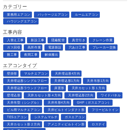
カテゴリー
業務用エアコン
パッケージエアコン
ルームエアコン
ハウジングエアコン
工事内容
入替え工事
新設工事
隠蔽配管
真空引き
クレーン作業
ガス回収
高所作業
電源新設
穴あけ工事
ブレーカー交換
難工事
夜間工事
解体搬出
エアコンタイプ
壁掛形
マルチエアコン
天井埋込形4方向
天井埋込形シングルフロー
天井埋込形1方向
天井吊形1方向
天井埋込形ラウンドフロー
床置形
天井カセット形１方向
壁埋込形
天井カセット形４方向
天井埋込形2方向
ワイドパネル
天井吊型（シングル）
天井吊形4方向
GHP（ガスエアコン）
ビル用マルチエアコン
天井ビルトインダクト形
フリービルトイン
TESエアコン
システムマルチ
ガスエアコン
天井カセット形２方向
アメニティビルトイン形
ロスナイ