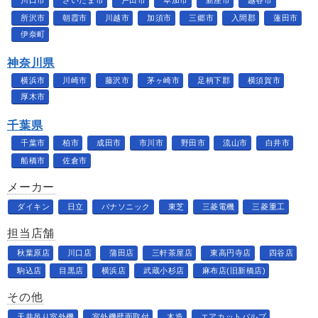
川口市
さいたま市
戸田市
草加市
新座市
越谷市
所沢市
朝霞市
川越市
加須市
三郷市
入間郡
蓮田市
伊奈町
神奈川県
横浜市
川崎市
藤沢市
茅ヶ崎市
足柄下郡
横須賀市
厚木市
千葉県
千葉市
柏市
成田市
市川市
野田市
流山市
白井市
船橋市
佐倉市
メーカー
ダイキン
日立
パナソニック
東芝
三菱電機
三菱重工
担当店舗
秋葉原店
川口店
蒲田店
三軒茶屋店
東高円寺店
四谷店
駒込店
目黒店
横浜店
武蔵小杉店
麻布店(旧新橋店)
その他
天井吊り室外機
室外機壁面取付
木造
エアカットバルブ