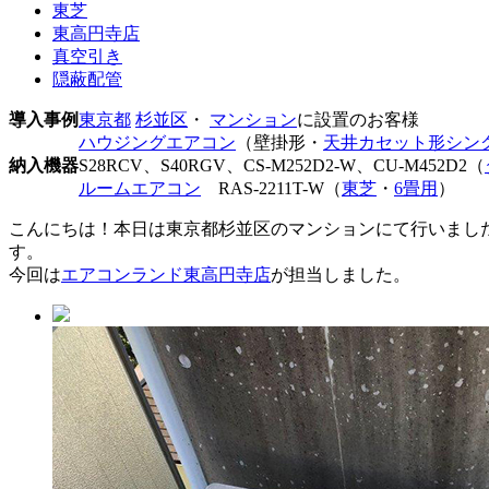
東芝
東高円寺店
真空引き
隠蔽配管
導入事例
東京都
杉並区
・
マンション
に設置のお客様
ハウジングエアコン
（壁掛形・
天井カセット形シン
納入機器
S28RCV、S40RGV、CS-M252D2-W、CU-M452D2（
ルームエアコン
RAS-2211T-W（
東芝
・
6畳用
）
こんにちは！本日は東京都杉並区のマンションにて行いまし
す。
今回は
エアコンランド東高円寺店
が担当しました。