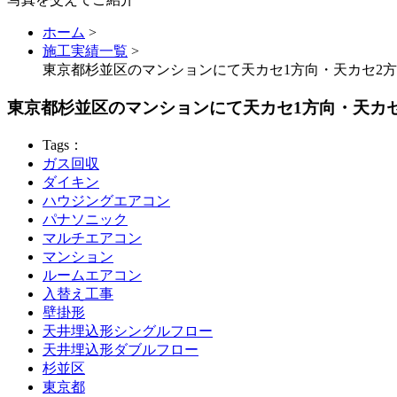
ホーム
>
施工実績一覧
>
東京都杉並区のマンションにて天カセ1方向・天カセ2
東京都杉並区のマンションにて天カセ1方向・天カ
Tags：
ガス回収
ダイキン
ハウジングエアコン
パナソニック
マルチエアコン
マンション
ルームエアコン
入替え工事
壁掛形
天井埋込形シングルフロー
天井埋込形ダブルフロー
杉並区
東京都