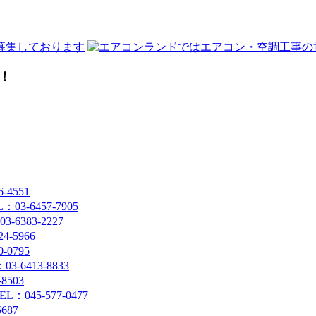
！
4551
-6457-7905
383-2227
-5966
0795
6413-8833
8503
45-577-0477
687