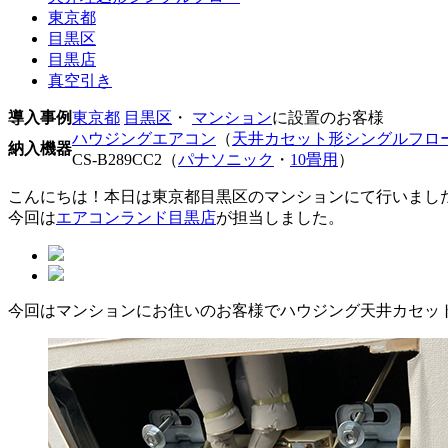
東京都
目黒区
目黒店
真空引き
導入事例
東京都
目黒区
・
マンション
に設置のお客様
ハウジングエアコン
（
天井カセット形シングルフロ
納入機器
CS-B289CC2（
パナソニック
・
10畳用
）
こんにちは！本日は東京都目黒区のマンションにて行いまし
今回は
エアコンランド目黒店
が担当しました。
今回はマンションにお住いのお客様でハウジング天井カセット