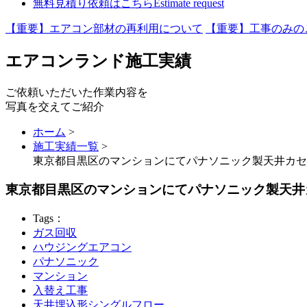
無料見積り依頼はこちら
Estimate request
【重要】エアコン部材の再利用について
【重要】工事のみの
エアコンランド施工実績
ご依頼いただいた作業内容を
写真を交えてご紹介
ホーム
>
施工実績一覧
>
東京都目黒区のマンションにてパナソニック製天井カセ
東京都目黒区のマンションにてパナソニック製天井
Tags：
ガス回収
ハウジングエアコン
パナソニック
マンション
入替え工事
天井埋込形シングルフロー