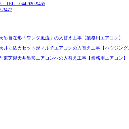
L：044-920-9455
3477
天吊自在形「ワンダ風流」の入替え工事【業務用エアコン】
天井埋込カセット形マルチエアコンの入替え工事【ハウジング
た東芝製天井吊形エアコンへの入替え工事【業務用エアコン】