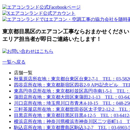
東京都目黒区のエアコン工事ならおまかせください
エリア担当者が即日ご連絡いたします！
一覧へ戻る
店舗一覧
秋葉原店
所在地：東京都台東区台東2-7-1 TEL：03-5826-
四谷店
所在地：東京都新宿区四谷2-9 APS記念ビル TEL：03
東高円寺店
所在地：東京都杉並区高円寺南1-5-1 TEL：03-6
蒲田店
所在地：東京都大田区東蒲田2-1-13 TEL：03-6424
川口店
所在地：埼玉県川口市青木4-10-15 TEL：048-250-
三軒茶屋店
所在地：東京都世田谷区太子堂2-12-2 TEL：03-
目黒店
所在地：東京都目黒区目黒4-12-5 TEL：03-6412-
横浜店
所在地：神奈川県横浜市神奈川区二ツ谷町1-1 TEL：0
駒込店
所在地：東京都豊島区駒込3-2-7 TEL：03-6903-5