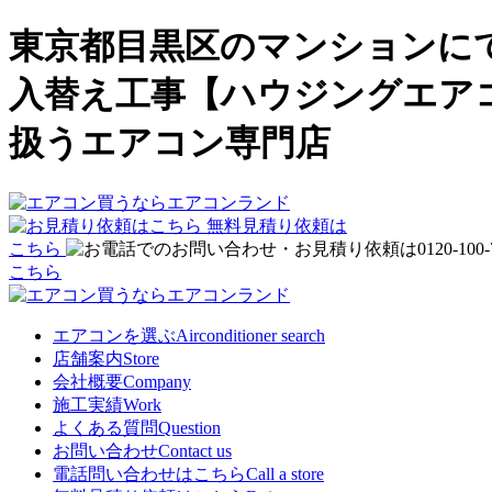
東京都目黒区のマンションに
入替え工事【ハウジングエア
扱うエアコン専門店
無料見積り依頼は
こちら
こちら
エアコンを選ぶ
Airconditioner search
店舗案内
Store
会社概要
Company
施工実績
Work
よくある質問
Question
お問い合わせ
Contact us
電話問い合わせはこちら
Call a store