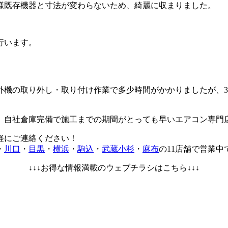
様既存機器と寸法が変わらないため、綺麗に収まりました。
行います。
外機の取り外し・取り付け作業で多少時間がかかりましたが、
。
、自社倉庫完備で施工までの期間がとっても早いエアコン専門
軽にご連絡ください！
・
川口
・
目黒
・
横浜
・
駒込
・
武蔵小杉
・
麻布
の11店舗で営業中
↓↓↓お得な情報満載のウェブチラシはこちら↓↓↓