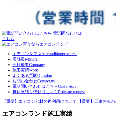
電話問合わせは
こちら
エアコンを選ぶ
Airconditioner search
店舗案内
Store
会社概要
Company
施工実績
Work
よくある質問
Question
お問い合わせ
Contact us
電話問い合わせはこちら
Call a store
無料見積り依頼はこちら
Estimate request
【重要】エアコン部材の再利用について
【重要】工事のみの
エアコンランド施工実績