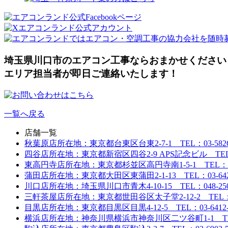
埼玉県川口市のエアコン工事ならおまかせください
エリア担当者が即日ご連絡いたします！
一覧へ戻る
店舗一覧
秋葉原店
所在地：東京都台東区台東2-7-1 TEL：03-5826-
四谷店
所在地：東京都新宿区四谷2-9 APS記念ビル TEL：03
東高円寺店
所在地：東京都杉並区高円寺南1-5-1 TEL：03-6
蒲田店
所在地：東京都大田区東蒲田2-1-13 TEL：03-6424
川口店
所在地：埼玉県川口市青木4-10-15 TEL：048-250-
三軒茶屋店
所在地：東京都世田谷区太子堂2-12-2 TEL：03-
目黒店
所在地：東京都目黒区目黒4-12-5 TEL：03-6412-
横浜店
所在地：神奈川県横浜市神奈川区二ツ谷町1-1 TEL：0