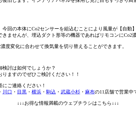
も復旧します。インテリアパネルを採用し見た目もすっきり綺
。今回の本体にCo2センサーを組込むことにより風量が【自動
きませんが、埋込ダクト形等の機器であればリモコンにCo2
o2濃度変化に合わせて換気量を切り替えることができます。
御検討は如何でしょうか？
おりますのでぜひご検討ください！！
軽にご連絡ください！
・
川口
・
目黒
・
横浜
・
駒込
・
武蔵小杉
・
麻布
の11店舗で営業中
↓↓↓お得な情報満載のウェブチラシはこちら↓↓↓