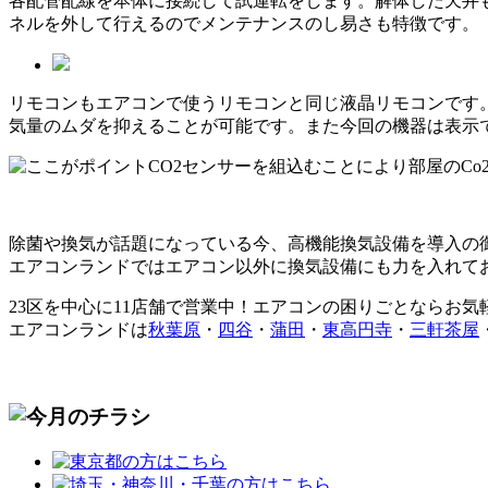
各配管配線を本体に接続して試運転をします。解体した天井
ネルを外して行えるのでメンテナンスのし易さも特徴です。
リモコンもエアコンで使うリモコンと同じ液晶リモコンです
気量のムダを抑えることが可能です。また今回の機器は表示で
CO2センサーを組込むことにより部屋のC
除菌や換気が話題になっている今、高機能換気設備を導入の
エアコンランドではエアコン以外に換気設備にも力を入れて
23区を中心に
11店舗で営業中！エアコンの困りごとならお気
エアコンランドは
秋葉原
・
四谷
・
蒲田
・
東高円寺
・
三軒茶屋