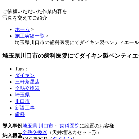
ご依頼いただいた作業内容を
写真を交えてご紹介
ホーム
>
施工実績一覧
>
埼玉県川口市の歯科医院にてダイキン製ベンティエール
埼玉県川口市の歯科医院にてダイキン製ベンティエ
Tags：
ダイキン
三軒茶屋店
全熱交換器
埼玉県
川口市
新設工事
歯科
導入事例
埼玉県
川口市
・
歯科医院
に設置のお客様
全熱交換器
（天井埋込カセット形）
納入機器
VAC350GD（
ダイキン
）