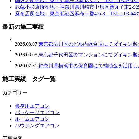
駒込店
所在地：東京都豊島区駒込3-2-7 TEL：03-6903-5
武蔵小杉店
所在地：神奈川県川崎市中原区新丸子東2-925 TE
麻布店
所在地：東京都港区麻布十番4-6-8 TEL：03-6435-
最新の施工実績
2026.08.07
東京都品川区のビル内飲食店にてダイキン製
2026.08.05
東京都千代田区のマンションにてダイキン製
2026.07.31
神奈川県横浜市の保育園にて補助金を活用し
施工実績 タグ一覧
カテゴリー
業務用エアコン
パッケージエアコン
ルームエアコン
ハウジングエアコン
工事内容