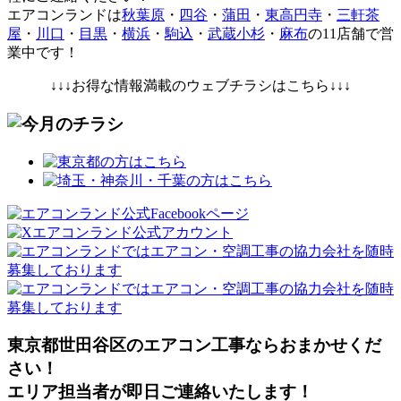
エアコンランドは
秋葉原
・
四谷
・
蒲田
・
東高円寺
・
三軒茶
屋
・
川口
・
目黒
・
横浜
・
駒込
・
武蔵小杉
・
麻布
の11店舗で営
業中です！
↓↓↓お得な情報満載のウェブチラシはこちら↓↓↓
東京都世田谷区のエアコン工事ならおまかせくだ
さい！
エリア担当者が即日ご連絡いたします！