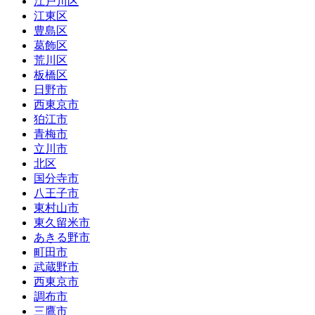
江戸川区
江東区
豊島区
葛飾区
荒川区
板橋区
日野市
西東京市
狛江市
青梅市
立川市
北区
国分寺市
八王子市
東村山市
東久留米市
あきる野市
町田市
武蔵野市
西東京市
調布市
三鷹市