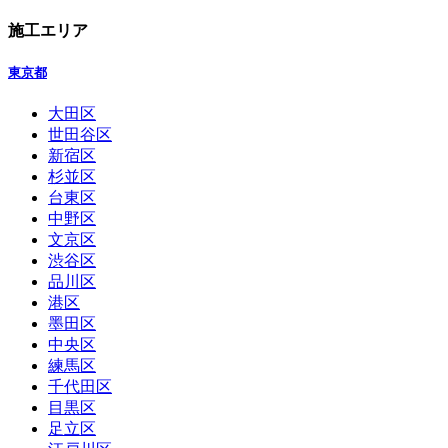
施工エリア
東京都
大田区
世田谷区
新宿区
杉並区
台東区
中野区
文京区
渋谷区
品川区
港区
墨田区
中央区
練馬区
千代田区
目黒区
足立区