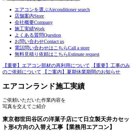
エアコンを選ぶ
Airconditioner search
店舗案内
Store
会社概要
Company
施工実績
Work
よくある質問
Question
お問い合わせ
Contact us
電話問い合わせはこちら
Call a store
無料見積り依頼はこちら
Estimate request
【重要】エアコン部材の再利用について
【重要】工事のみ
のご依頼について
【ご案内】夏期休業期間のお知らせ
エアコンランド施工実績
ご依頼いただいた作業内容を
写真を交えてご紹介
東京都世田谷区の洋菓子店にて日立製天井カセッ
ト形4方向の入替え工事【業務用エアコン】