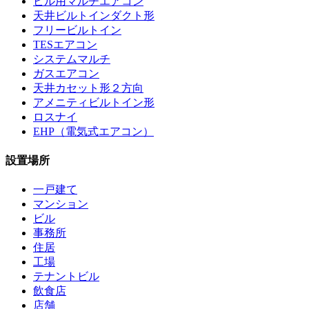
ビル用マルチエアコン
天井ビルトインダクト形
フリービルトイン
TESエアコン
システムマルチ
ガスエアコン
天井カセット形２方向
アメニティビルトイン形
ロスナイ
EHP（電気式エアコン）
設置場所
一戸建て
マンション
ビル
事務所
住居
工場
テナントビル
飲食店
店舗