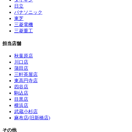
日立
パナソニック
東芝
三菱電機
三菱重工
担当店舗
秋葉原店
川口店
蒲田店
三軒茶屋店
東高円寺店
四谷店
駒込店
目黒店
横浜店
武蔵小杉店
麻布店(旧新橋店)
その他