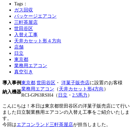
Tags：
ガス回収
パッケージエアコン
三軒茶屋店
世田谷区
入替え工事
天井カセット形４方向
店舗
日立
東京都
業務用エアコン
真空引き
導入事例
東京都
世田谷区
・
洋菓子販売店
に設置のお客様
業務用エアコン
（
天井カセット形4方向
）
納入機器
RCI-GP63RSH4（
日立
・
2.5馬力
）
こんにちは！本日は東京都世田谷区の洋菓子販売店にて行い
ました日立製業務用エアコンの入替え工事をご紹介いたしま
す。
今回は
エアコンランド三軒茶屋店
が担当しました。