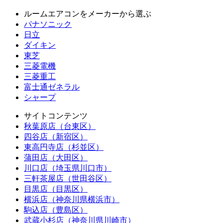
ルームエアコンをメーカーから選ぶ
パナソニック
日立
ダイキン
東芝
三菱電機
三菱重工
富士通ゼネラル
シャープ
サイトコンテンツ
秋葉原店（台東区）
四谷店（新宿区）
東高円寺店（杉並区）
蒲田店（大田区）
川口店（埼玉県川口市）
三軒茶屋店（世田谷区）
目黒店（目黒区）
横浜店（神奈川県横浜市）
駒込店（豊島区）
武蔵小杉店（神奈川県川崎市）