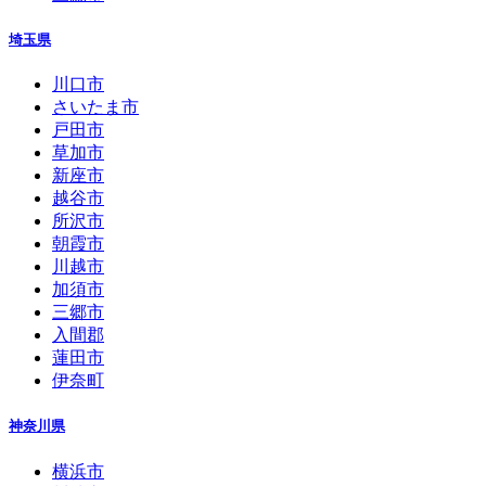
埼玉県
川口市
さいたま市
戸田市
草加市
新座市
越谷市
所沢市
朝霞市
川越市
加須市
三郷市
入間郡
蓮田市
伊奈町
神奈川県
横浜市