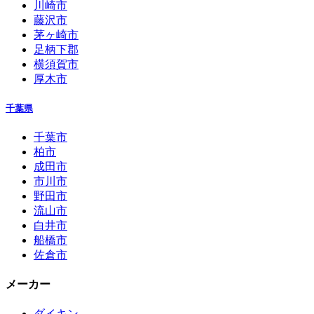
川崎市
藤沢市
茅ヶ崎市
足柄下郡
横須賀市
厚木市
千葉県
千葉市
柏市
成田市
市川市
野田市
流山市
白井市
船橋市
佐倉市
メーカー
ダイキン