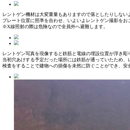
レントゲン機材は大変重量もありますので落としたりしない
プレート位置に照準を合わせ、いよいよレントゲン撮影をお
※X線照射の際は危険なので全員外へ避難します。
レントゲン写真を現像すると鉄筋と電線の埋設位置が浮き彫
当初穴あけする予定だった場所には鉄筋が通っていたため、
検査をすることで建物への損傷を未然に防ぐことができ、安