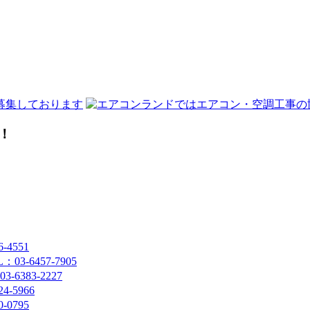
！
4551
-6457-7905
383-2227
-5966
0795