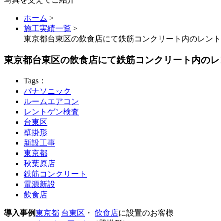
ホーム
>
施工実績一覧
>
東京都台東区の飲食店にて鉄筋コンクリート内のレント
東京都台東区の飲食店にて鉄筋コンクリート内のレ
Tags：
パナソニック
ルームエアコン
レントゲン検査
台東区
壁掛形
新設工事
東京都
秋葉原店
鉄筋コンクリート
電源新設
飲食店
導入事例
東京都
台東区
・
飲食店
に設置のお客様