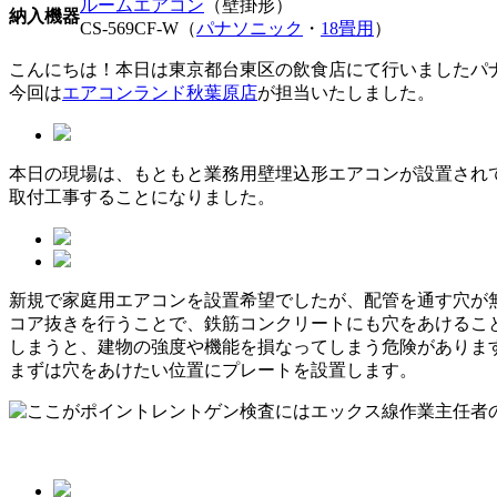
ルームエアコン
（壁掛形
）
納入機器
CS-569CF-W（
パナソニック
・
18畳用
）
こんにちは！本日は東京都台東区の飲食店にて行いましたパ
今回は
エアコンランド秋葉原店
が担当いたしました。
本日の現場は、もともと業務用壁埋込形エアコンが設置され
取付工事することになりました。
新規で家庭用エアコンを設置希望でしたが、配管を通す穴が
コア抜きを行うことで、鉄筋コンクリートにも穴をあけるこ
しまうと、建物の強度や機能を損なってしまう危険がありま
まずは穴をあけたい位置にプレートを設置します。
レントゲン検査にはエックス線作業主任者