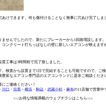
で穴あけできます。何も傷付けることなく無事に穴あけ完了しま
りませんでしたので、新たにブレーカーから1回路増設します。
。コンクリート打ちっぱなしの壁に新しいエアコンが映えます
設置工事は3時間程で完了致しました。
す。検査から設置まで1日で完結することも可能ですので、ご
績豊富なエアコン専門店のエアコンランドに是非ご相談くださ
軽にご連絡ください！
・
川口
・
目黒
・
横浜
・
駒込
・
武蔵小杉
・
麻布
の11店舗で営業中
↓↓↓お得な情報満載のウェブチラシはこちら↓↓↓