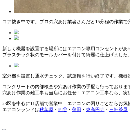
コア抜き中です。プロの穴あけ業者さんだと15分程の作業
新しく機器を設置する場所にはエアコン専用コンセントがあ
プラスチック状のモールカバーを付けて綺麗に仕上げました
室外機を設置し通水チェック、試運転を行い終了です。機器
コンクリートの内部検査や穴あけ作業の手配も行っておりま
穴あけ作業の難工事も当店にお任せ！エアコン工事なら、実
23区を中心に
11店舗で営業中！エアコンの困りごとならお気
エアコンランドは
秋葉原
・
四谷
・
蒲田
・
東高円寺
・
三軒茶屋