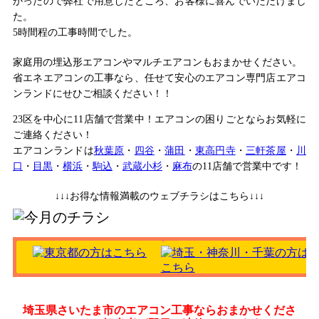
かったので弊社で用意したところ、お客様に喜んでいただけまし
た。
5時間程の工事時間でした。
家庭用の埋込形エアコンやマルチエアコンもおまかせください。
省エネエアコンの工事なら、任せて安心のエアコン専門店エアコ
ンランドにせひご相談ください！！
23区を中心に
11店舗で営業中！エアコンの困りごとならお気軽に
ご連絡ください！
エアコンランドは
秋葉原
・
四谷
・
蒲田
・
東高円寺
・
三軒茶屋
・
川
口
・
目黒
・
横浜
・
駒込
・
武蔵小杉
・
麻布
の11店舗で営業中です！
↓↓↓お得な情報満載のウェブチラシはこちら↓↓↓
埼玉県さいたま市のエアコン工事ならおまかせくださ