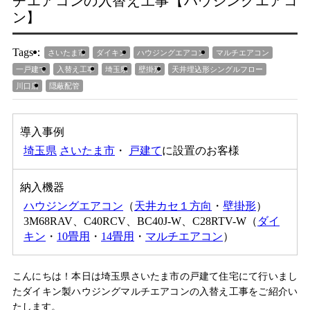
チエアコンの入替え工事【ハウジングエアコ
ン】
Tags：
さいたま市
ダイキン
ハウジングエアコン
マルチエアコン
一戸建て
入替え工事
埼玉県
壁掛形
天井埋込形シングルフロー
川口店
隠蔽配管
導入事例
埼玉県
さいたま市
・
戸建て
に設置のお客様
納入機器
ハウジングエアコン
（
天井カセ１方向
・
壁掛形
）
3M68RAV、C40RCV、BC40J-W、C28RTV-W（
ダイ
キン
・
10畳用
・
14畳用
・
マルチエアコン
）
こんにちは！本日は埼玉県さいたま市の戸建て住宅にて行いまし
たダイキン製ハウジングマルチエアコンの入替え工事をご紹介い
たします。