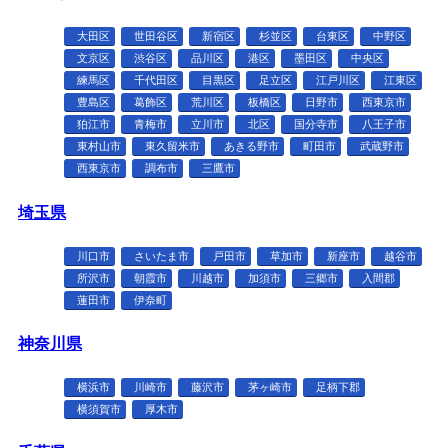
大田区
世田谷区
新宿区
杉並区
台東区
中野区
文京区
渋谷区
品川区
港区
墨田区
中央区
練馬区
千代田区
目黒区
足立区
江戸川区
江東区
豊島区
葛飾区
荒川区
板橋区
日野市
西東京市
狛江市
青梅市
立川市
北区
国分寺市
八王子市
東村山市
東久留米市
あきる野市
町田市
武蔵野市
西東京市
調布市
三鷹市
埼玉県
川口市
さいたま市
戸田市
草加市
新座市
越谷市
所沢市
朝霞市
川越市
加須市
三郷市
入間郡
蓮田市
伊奈町
神奈川県
横浜市
川崎市
藤沢市
茅ヶ崎市
足柄下郡
横須賀市
厚木市