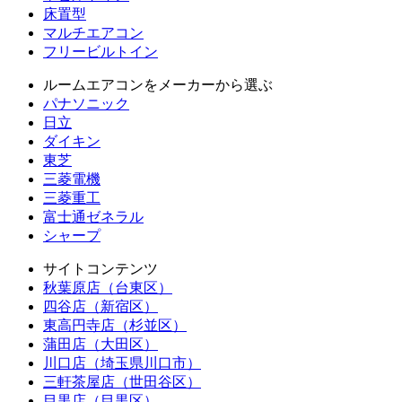
床置型
マルチエアコン
フリービルトイン
ルームエアコンをメーカーから選ぶ
パナソニック
日立
ダイキン
東芝
三菱電機
三菱重工
富士通ゼネラル
シャープ
サイトコンテンツ
秋葉原店（台東区）
四谷店（新宿区）
東高円寺店（杉並区）
蒲田店（大田区）
川口店（埼玉県川口市）
三軒茶屋店（世田谷区）
目黒店（目黒区）