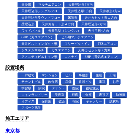
壁掛形
マルチエアコン
天井埋込形4方向
天井埋込形シングルフロー
天井埋込形1方向
天井吊形1方向
天井埋込形ラウンドフロー
床置形
天井カセット形１方向
壁埋込形
天井カセット形４方向
天井埋込形2方向
ワイドパネル
天井吊型（シングル）
天井吊形4方向
GHP（ガスエアコン）
ビル用マルチエアコン
天井ビルトインダクト形
フリービルトイン
TESエアコン
システムマルチ
ガスエアコン
天井カセット形２方向
アメニティビルトイン形
ロスナイ
EHP（電気式エアコン）
設置場所
一戸建て
マンション
ビル
事務所
住居
工場
テナントビル
飲食店
店舗
住居ビル
歯科
お寺
学習塾
病院
テナント
医院
福祉施設
コインランドリー
美容室
厨房
倉庫
喫茶店
幼稚園
オフィス
保育園
教会
寺院
ギャラリー
脱衣所
スポーツ施設
施工エリア
東京都