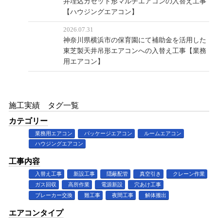
井埋込カセット形マルチエアコンの入替え工事
【ハウジングエアコン】
2026.07.31
神奈川県横浜市の保育園にて補助金を活用した
東芝製天井吊形エアコンへの入替え工事【業務
用エアコン】
施工実績 タグ一覧
カテゴリー
業務用エアコン
パッケージエアコン
ルームエアコン
ハウジングエアコン
工事内容
入替え工事
新設工事
隠蔽配管
真空引き
クレーン作業
ガス回収
高所作業
電源新設
穴あけ工事
ブレーカー交換
難工事
夜間工事
解体搬出
エアコンタイプ