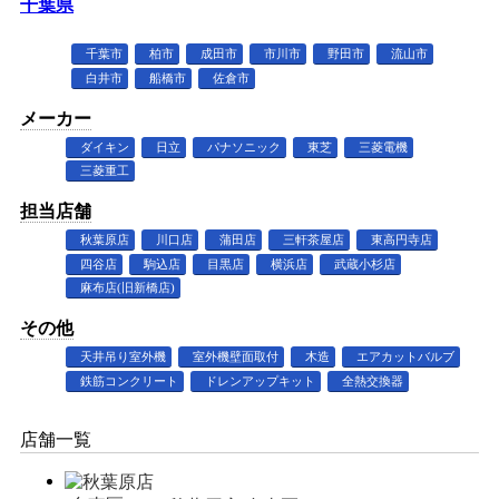
千葉県
千葉市
柏市
成田市
市川市
野田市
流山市
白井市
船橋市
佐倉市
メーカー
ダイキン
日立
パナソニック
東芝
三菱電機
三菱重工
担当店舗
秋葉原店
川口店
蒲田店
三軒茶屋店
東高円寺店
四谷店
駒込店
目黒店
横浜店
武蔵小杉店
麻布店(旧新橋店)
その他
天井吊り室外機
室外機壁面取付
木造
エアカットバルブ
鉄筋コンクリート
ドレンアップキット
全熱交換器
店舗一覧