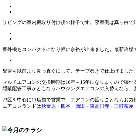
リビングの室内機取り付け後の様子です。寝室側は真っ白で
室外機もコンパクトになり幅に余裕が出来ました。最新冷媒ガ
配管も以前より真っ直ぐにして、テープ巻きで仕上げました
マルチエアコンの交換時期は10年～15年になりますので壊
隠蔽配管工事がともなうハウジングエアコンの入替えなら、
23区を中心に
11店舗で営業中！エアコンの困りごとならお気
エアコンランドは
秋葉原
・
四谷
・
蒲田
・
東高円寺
・
三軒茶屋