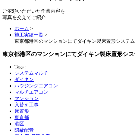
ご依頼いただいた作業内容を
写真を交えてご紹介
ホーム
>
施工実績一覧
>
東京都港区のマンションにてダイキン製床置形システム
東京都港区のマンションにてダイキン製床置形シス
Tags：
システムマルチ
ダイキン
ハウジングエアコン
マルチエアコン
マンション
入替え工事
床置形
東京都
港区
隠蔽配管