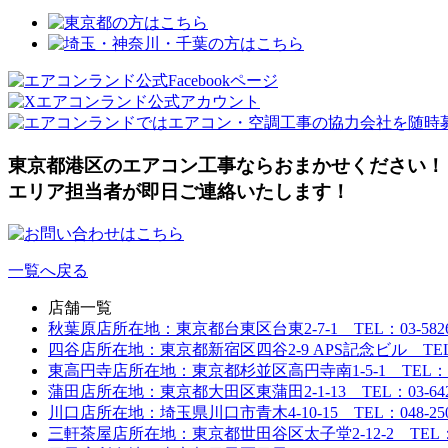
東京都港区のエアコン工事ならおまかせください！
エリア担当者が即日ご連絡いたします！
一覧へ戻る
店舗一覧
秋葉原店
所在地：東京都台東区台東2-7-1 TEL：03-5826-
四谷店
所在地：東京都新宿区四谷2-9 APS記念ビル TEL：03
東高円寺店
所在地：東京都杉並区高円寺南1-5-1 TEL：03-6
蒲田店
所在地：東京都大田区東蒲田2-1-13 TEL：03-6424
川口店
所在地：埼玉県川口市青木4-10-15 TEL：048-250-
三軒茶屋店
所在地：東京都世田谷区太子堂2-12-2 TEL：03-