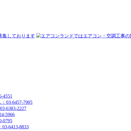
4551
-6457-7905
383-2227
-5966
0795
6413-8833