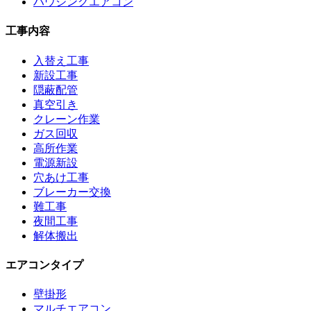
ハウジングエアコン
工事内容
入替え工事
新設工事
隠蔽配管
真空引き
クレーン作業
ガス回収
高所作業
電源新設
穴あけ工事
ブレーカー交換
難工事
夜間工事
解体搬出
エアコンタイプ
壁掛形
マルチエアコン