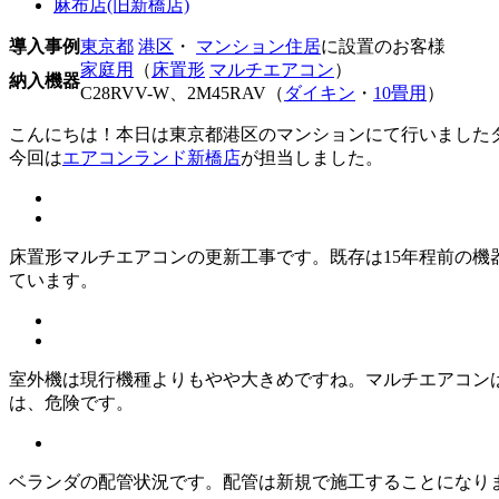
麻布店(旧新橋店)
導入事例
東京都
港区
・
マンション住居
に設置のお客様
家庭用
（
床置形
マルチエアコン
）
納入機器
C28RVV-W、2M45RAV（
ダイキン
・
10畳用
）
こんにちは！本日は東京都港区のマンションにて行いました
今回は
エアコンランド新橋店
が担当しました。
床置形マルチエアコンの更新工事です。既存は15年程前の
ています。
室外機は現行機種よりもやや大きめですね。マルチエアコンは
は、危険です。
ベランダの配管状況です。配管は新規で施工することになり