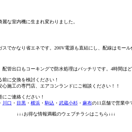
綺麗な室内機に生まれ変わりました。
スでかなり省エネです。200V電源も直結にし、配線はモー
。配管出口もコーキングで防水処理はバッチリです。4時間ほ
れる前に交換を検討ください！
安心施工の専門店、エアコンランドにご相談ください！！
軽にご連絡ください！
・
川口
・
目黒
・
横浜
・
駒込
・
武蔵小杉
・
麻布
の11店舗で営業中
↓↓↓お得な情報満載のウェブチラシはこちら↓↓↓