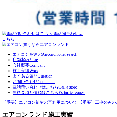
電話問合わせは
こちら
エアコンを選ぶ
Airconditioner search
店舗案内
Store
会社概要
Company
施工実績
Work
よくある質問
Question
お問い合わせ
Contact us
電話問い合わせはこちら
Call a store
無料見積り依頼はこちら
Estimate request
【重要】エアコン部材の再利用について
【重要】工事のみの
エアコンランド施工実績