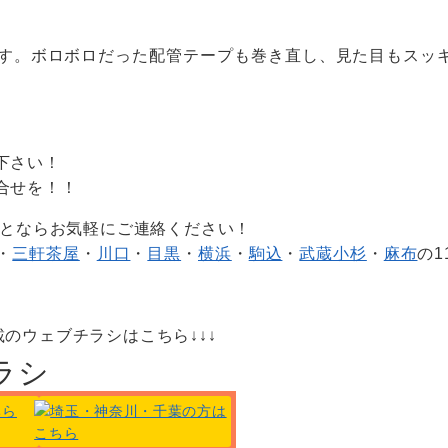
す。ボロボロだった配管テープも巻き直し、見た目もスッ
下さい！
合せを！！
ごとならお気軽にご連絡ください！
・
三軒茶屋
・
川口
・
目黒
・
横浜
・
駒込
・
武蔵小杉
・
麻布
の1
載のウェブチラシはこちら↓↓↓