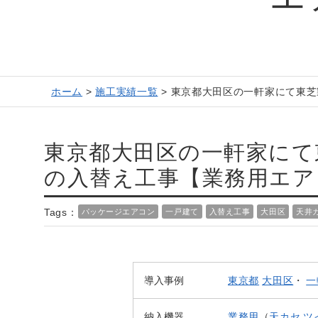
ホーム
>
施工実績一覧
>
東京都大田区の一軒家にて東芝
東京都大田区の一軒家にて
の入替え工事【業務用エア
Tags：
パッケージエアコン
一戸建て
入替え工事
大田区
天井
導入事例
東京都
大田区
・
一
納入機器
業務用
（
天カセ
ツ