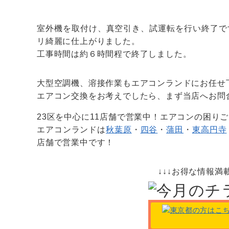
室外機を取付け、真空引き、試運転を行い終了で
リ綺麗に仕上がりました。
工事時間は約６時間程で終了しました。
大型空調機、溶接作業もエアコンランドにお任せ
エアコン交換をお考えでしたら、まず当店へお問
23区を中心に
11店舗で営業中！エアコンの困り
エアコンランドは
秋葉原
・
四谷
・
蒲田
・
東高円寺
店舗で営業中です！
↓↓↓お得な情報満