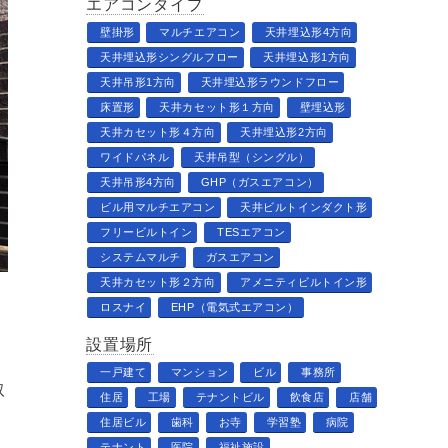
エアコンタイプ
壁掛形
マルチエアコン
天井埋込形4方向
天井埋込形シングルフロー
天井埋込形1方向
天井吊形1方向
天井埋込形ラウンドフロー
床置形
天井カセット形１方向
壁埋込形
天井カセット形４方向
天井埋込形2方向
ワイドパネル
天井吊型（シングル）
天井吊形4方向
GHP（ガスエアコン）
ビル用マルチエアコン
天井ビルトインダクト形
フリービルトイン
TESエアコン
システムマルチ
ガスエアコン
天井カセット形２方向
アメニティビルトイン形
ロスナイ
EHP（電気式エアコン）
設置場所
一戸建て
マンション
ビル
事務所
取
住居
工場
テナントビル
飲食店
店舗
住居ビル
歯科
お寺
学習塾
病院
テナント
医院
福祉施設