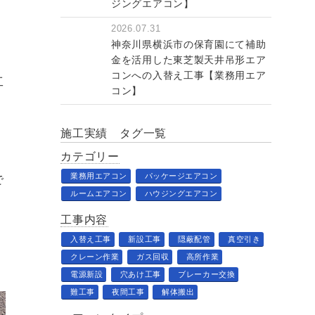
ジングエアコン】
2026.07.31
神奈川県横浜市の保育園にて補助
金を活用した東芝製天井吊形エア
コンへの入替え工事【業務用エア
工
コン】
施工実績 タグ一覧
カテゴリー
業務用エアコン
パッケージエアコン
で
ルームエアコン
ハウジングエアコン
工事内容
入替え工事
新設工事
隠蔽配管
真空引き
クレーン作業
ガス回収
高所作業
電源新設
穴あけ工事
ブレーカー交換
難工事
夜間工事
解体搬出