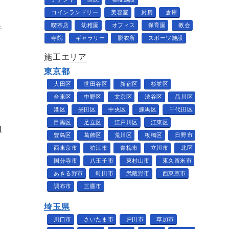
コインランドリー
美容室
厨房
倉庫
喫茶店
幼稚園
オフィス
保育園
教会
キ
寺院
ギャラリー
脱衣所
スポーツ施設
施工エリア
東京都
大田区
世田谷区
新宿区
杉並区
台東区
中野区
文京区
渋谷区
品川区
港区
墨田区
中央区
練馬区
千代田区
目黒区
足立区
江戸川区
江東区
1
豊島区
葛飾区
荒川区
板橋区
日野市
西東京市
狛江市
青梅市
立川市
北区
国分寺市
八王子市
東村山市
東久留米市
あきる野市
町田市
武蔵野市
西東京市
調布市
三鷹市
埼玉県
川口市
さいたま市
戸田市
草加市