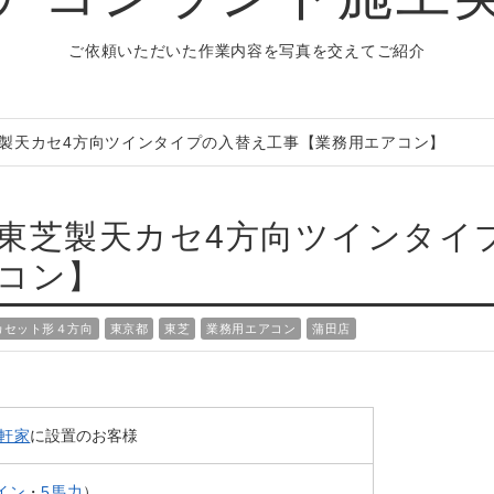
ご依頼いただいた作業内容を
写真を交えてご紹介
製天カセ4方向ツインタイプの入替え工事【業務用エアコン】
東芝製天カセ4方向ツインタイ
コン】
カセット形４方向
東京都
東芝
業務用エアコン
蒲田店
軒家
に設置のお客様
イン
・
5馬力
）