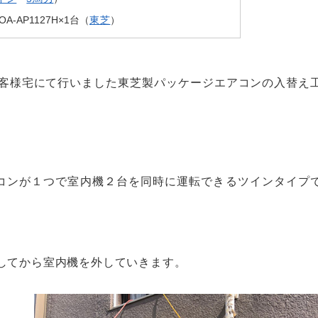
ROA-AP1127H×1台（
東芝
）
客様宅にて行いました東芝製パッケージエアコンの入替え
コンが１つで室内機２台を同時に運転できるツインタイプ
してから室内機を外していきます。