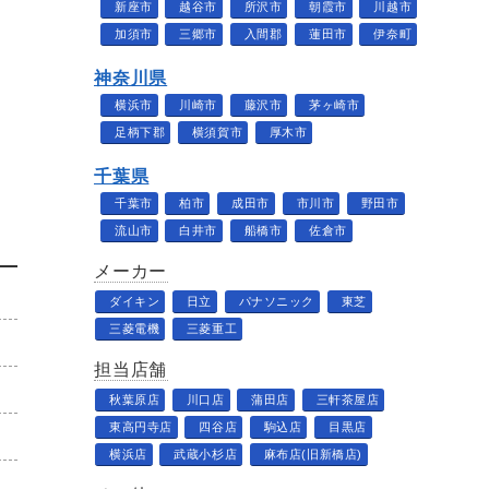
新座市
越谷市
所沢市
朝霞市
川越市
加須市
三郷市
入間郡
蓮田市
伊奈町
神奈川県
横浜市
川崎市
藤沢市
茅ヶ崎市
足柄下郡
横須賀市
厚木市
千葉県
千葉市
柏市
成田市
市川市
野田市
流山市
白井市
船橋市
佐倉市
メーカー
ダイキン
日立
パナソニック
東芝
三菱電機
三菱重工
担当店舗
秋葉原店
川口店
蒲田店
三軒茶屋店
東高円寺店
四谷店
駒込店
目黒店
横浜店
武蔵小杉店
麻布店(旧新橋店)