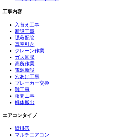
工事内容
入替え工事
新設工事
隠蔽配管
真空引き
クレーン作業
ガス回収
高所作業
電源新設
穴あけ工事
ブレーカー交換
難工事
夜間工事
解体搬出
エアコンタイプ
壁掛形
マルチエアコン