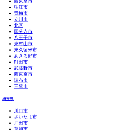
西東京市
狛江市
青梅市
立川市
北区
国分寺市
八王子市
東村山市
東久留米市
あきる野市
町田市
武蔵野市
西東京市
調布市
三鷹市
埼玉県
川口市
さいたま市
戸田市
草加市