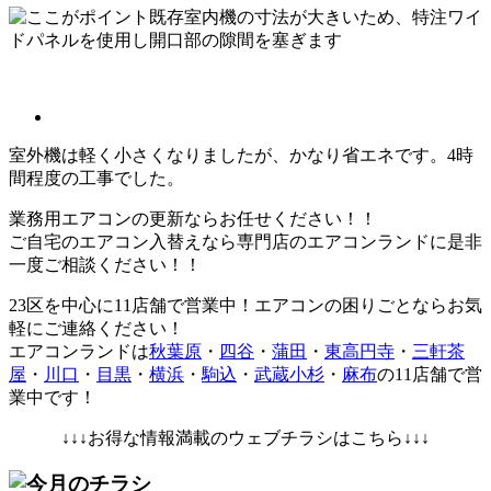
既存室内機の寸法が大きいため、特注ワイ
ドパネルを使用し開口部の隙間を塞ぎます
室外機は軽く小さくなりましたが、かなり省エネです。4時
間程度の工事でした。
業務用エアコンの更新ならお任せください！！
ご自宅のエアコン入替えなら専門店のエアコンランドに是非
一度ご相談ください！！
23区を中心に
11店舗で営業中！エアコンの困りごとならお気
軽にご連絡ください！
エアコンランドは
秋葉原
・
四谷
・
蒲田
・
東高円寺
・
三軒茶
屋
・
川口
・
目黒
・
横浜
・
駒込
・
武蔵小杉
・
麻布
の11店舗で営
業中です！
↓↓↓お得な情報満載のウェブチラシはこちら↓↓↓