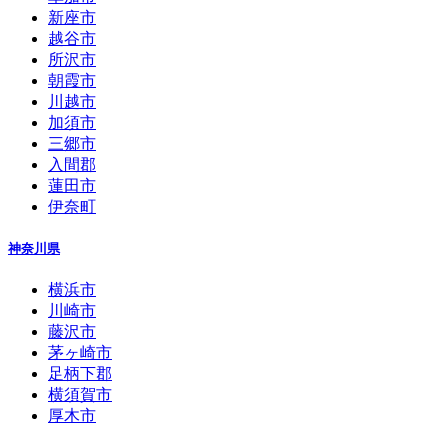
新座市
越谷市
所沢市
朝霞市
川越市
加須市
三郷市
入間郡
蓮田市
伊奈町
神奈川県
横浜市
川崎市
藤沢市
茅ヶ崎市
足柄下郡
横須賀市
厚木市