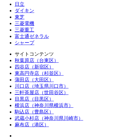
日立
ダイキン
東芝
三菱電機
三菱重工
富士通ゼネラル
シャープ
サイトコンテンツ
秋葉原店（台東区）
四谷店（新宿区）
東高円寺店（杉並区）
蒲田店（大田区）
川口店（埼玉県川口市）
三軒茶屋店（世田谷区）
目黒店（目黒区）
横浜店（神奈川県横浜市）
駒込店（豊島区）
武蔵小杉店（神奈川県川崎市）
麻布店（港区）