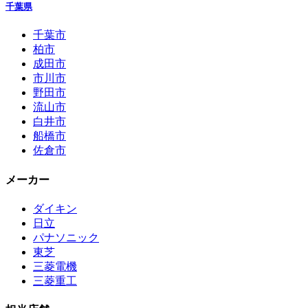
千葉県
千葉市
柏市
成田市
市川市
野田市
流山市
白井市
船橋市
佐倉市
メーカー
ダイキン
日立
パナソニック
東芝
三菱電機
三菱重工