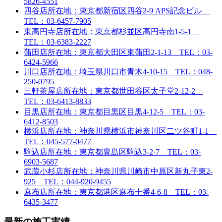
5826-4551
四谷店
所在地：東京都新宿区四谷2-9 APS記念ビル
TEL：03-6457-7905
東高円寺店
所在地：東京都杉並区高円寺南1-5-1
TEL：03-6383-2227
蒲田店
所在地：東京都大田区東蒲田2-1-13 TEL：03-
6424-5966
川口店
所在地：埼玉県川口市青木4-10-15 TEL：048-
250-0795
三軒茶屋店
所在地：東京都世田谷区太子堂2-12-2
TEL：03-6413-8833
目黒店
所在地：東京都目黒区目黒4-12-5 TEL：03-
6412-8503
横浜店
所在地：神奈川県横浜市神奈川区二ツ谷町1-1
TEL：045-577-0477
駒込店
所在地：東京都豊島区駒込3-2-7 TEL：03-
6903-5687
武蔵小杉店
所在地：神奈川県川崎市中原区新丸子東2-
925 TEL：044-920-9455
麻布店
所在地：東京都港区麻布十番4-6-8 TEL：03-
6435-3477
最新の施工実績