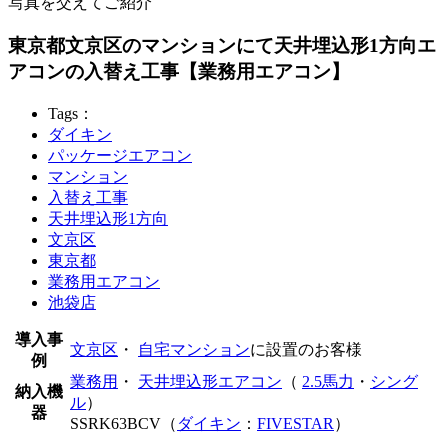
写真を交えてご紹介
東京都文京区のマンションにて天井埋込形1方向エ
アコンの入替え工事【業務用エアコン】
Tags：
ダイキン
パッケージエアコン
マンション
入替え工事
天井埋込形1方向
文京区
東京都
業務用エアコン
池袋店
導入事
文京区
・
自宅マンション
に設置のお客様
例
業務用
・
天井埋込形エアコン
（
2.5馬力
・
シング
納入機
ル
）
器
SSRK63BCV（
ダイキン
：
FIVESTAR
）