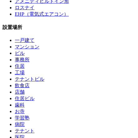
アメニティビルトイン形
ロスナイ
EHP（電気式エアコン）
設置場所
一戸建て
マンション
ビル
事務所
住居
工場
テナントビル
飲食店
店舗
住居ビル
歯科
お寺
学習塾
病院
テナント
医院