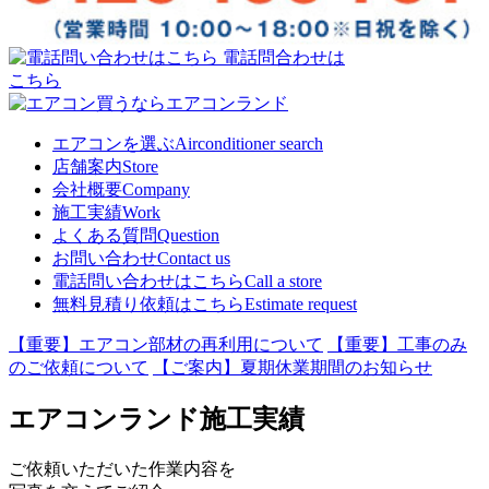
電話問合わせは
こちら
エアコンを選ぶ
Airconditioner search
店舗案内
Store
会社概要
Company
施工実績
Work
よくある質問
Question
お問い合わせ
Contact us
電話問い合わせはこちら
Call a store
無料見積り依頼はこちら
Estimate request
【重要】エアコン部材の再利用について
【重要】工事のみ
のご依頼について
【ご案内】夏期休業期間のお知らせ
エアコンランド施工実績
ご依頼いただいた作業内容を