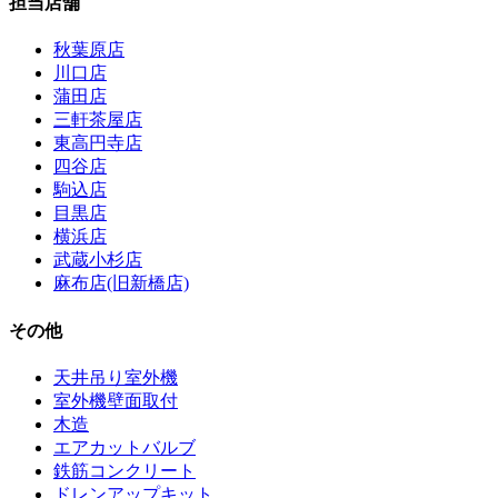
担当店舗
秋葉原店
川口店
蒲田店
三軒茶屋店
東高円寺店
四谷店
駒込店
目黒店
横浜店
武蔵小杉店
麻布店(旧新橋店)
その他
天井吊り室外機
室外機壁面取付
木造
エアカットバルブ
鉄筋コンクリート
ドレンアップキット