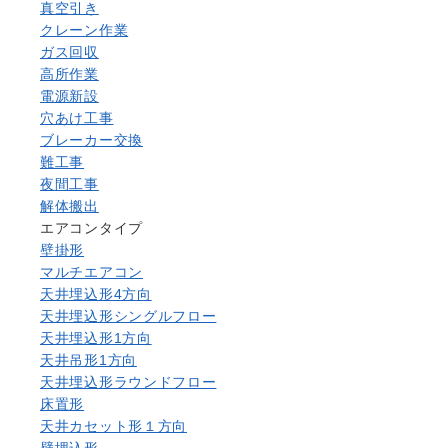
真空引き
クレーン作業
ガス回収
高所作業
電源新設
穴あけ工事
ブレーカー交換
難工事
夜間工事
解体搬出
エアコンタイプ
壁掛形
マルチエアコン
天井埋込形4方向
天井埋込形シングルフロー
天井埋込形1方向
天井吊形1方向
天井埋込形ラウンドフロー
床置形
天井カセット形１方向
壁埋込形