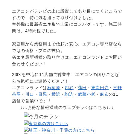
エアコンがテレビの上に設置してあり目につくところで
すので、特に気を遣って取り付けました。
室外機は最新省エネ形で非常にコンパクトです。施工時
間は、4時間程でした。
家庭用から業務用まで信頼と安心、エアコン専門店なら
ではの価格・プロの技術。
省エネ最新機種の取り付けは、エアコンランドにお問い
合わせください！
23区を中心に
11店舗で営業中！エアコンの困りごとな
らお気軽にご連絡ください！
エアコンランドは
秋葉原
・
四谷
・
蒲田
・
東高円寺
・
三軒
茶屋
・
川口
・
目黒
・
横浜
・
駒込
・
武蔵小杉
・
麻布
の11
店舗で営業中です！
↓↓↓お得な情報満載のウェブチラシはこちら↓↓↓