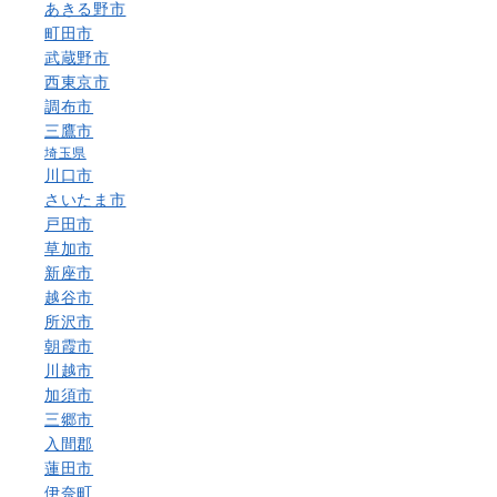
あきる野市
町田市
武蔵野市
西東京市
調布市
三鷹市
埼玉県
川口市
さいたま市
戸田市
草加市
新座市
越谷市
所沢市
朝霞市
川越市
加須市
三郷市
入間郡
蓮田市
伊奈町