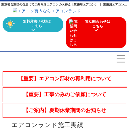
東京都台東区の住居にて天井吊形エアコンの入替え【業務用エアコン】 ｜ 業務用エアコンからマルチエアコンまで幅広く取り扱うエアコン専門店
無料見積り依頼は
電話問合わせは
こちら
こちら
エアコンを選ぶ
Airconditioner search
【重要】エアコン部材の再利用について
店舗案内
Store
【重要】工事のみのご依頼について
会社概要
Company
【ご案内】夏期休業期間のお知らせ
施工実績
Work
エアコンランド施工実績
よくある質問