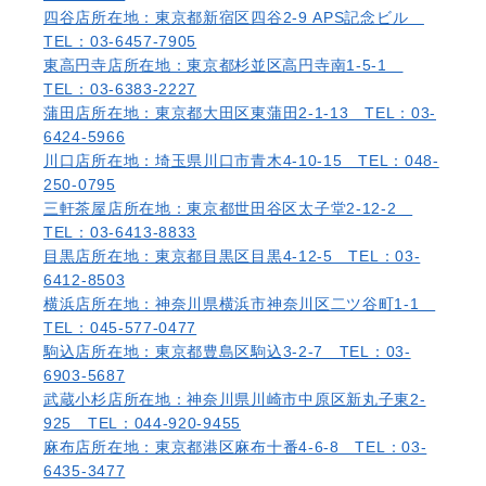
四谷店
所在地：東京都新宿区四谷2-9 APS記念ビル
TEL：03-6457-7905
東高円寺店
所在地：東京都杉並区高円寺南1-5-1
TEL：03-6383-2227
蒲田店
所在地：東京都大田区東蒲田2-1-13 TEL：03-
6424-5966
川口店
所在地：埼玉県川口市青木4-10-15 TEL：048-
250-0795
三軒茶屋店
所在地：東京都世田谷区太子堂2-12-2
TEL：03-6413-8833
目黒店
所在地：東京都目黒区目黒4-12-5 TEL：03-
6412-8503
横浜店
所在地：神奈川県横浜市神奈川区二ツ谷町1-1
TEL：045-577-0477
駒込店
所在地：東京都豊島区駒込3-2-7 TEL：03-
6903-5687
武蔵小杉店
所在地：神奈川県川崎市中原区新丸子東2-
925 TEL：044-920-9455
麻布店
所在地：東京都港区麻布十番4-6-8 TEL：03-
6435-3477