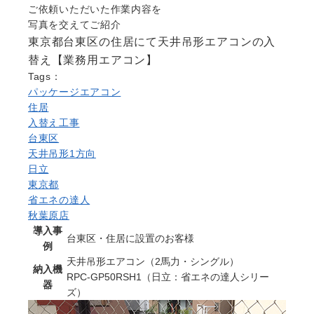
Question
ご依頼いただいた作業内容を
写真を交えてご紹介
お問い合わせ
東京都台東区の住居にて天井吊形エアコンの入
Contact us
替え【業務用エアコン】
電話問い合わせはこちら
Tags：
Call a store
パッケージエアコン
無料見積り依頼はこちら
住居
Estimate request
入替え工事
台東区
天井吊形1方向
日立
東京都
省エネの達人
秋葉原店
導入事
台東区・住居に設置のお客様
例
天井吊形エアコン（2馬力・シングル）
納入機
RPC-GP50RSH1（日立：省エネの達人シリー
器
ズ）