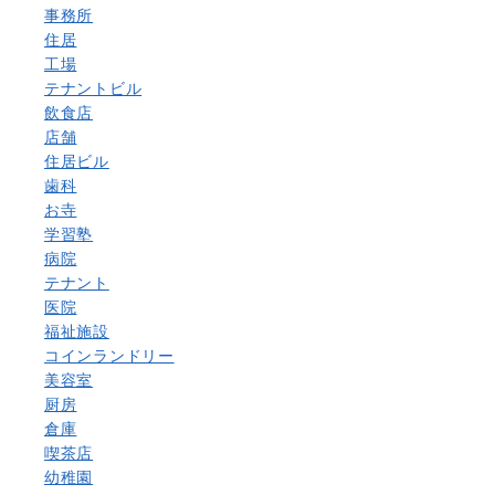
事務所
住居
工場
テナントビル
飲食店
店舗
住居ビル
歯科
お寺
学習塾
病院
テナント
医院
福祉施設
コインランドリー
美容室
厨房
倉庫
喫茶店
幼稚園