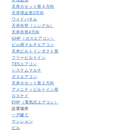
天井カセット形４方向
天井埋込形2方向
ワイドパネル
天井吊型（シングル）
天井吊形4方向
GHP（ガスエアコン）
ビル用マルチエアコン
天井ビルトインダクト形
フリービルトイン
TESエアコン
システムマルチ
ガスエアコン
天井カセット形２方向
アメニティビルトイン形
ロスナイ
EHP（電気式エアコン）
設置場所
一戸建て
マンション
ビル