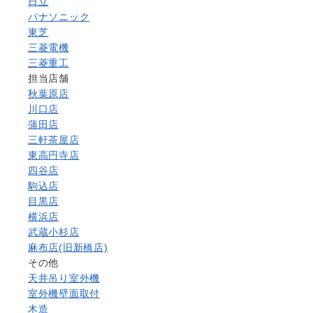
日立
パナソニック
東芝
三菱電機
三菱重工
担当店舗
秋葉原店
川口店
蒲田店
三軒茶屋店
東高円寺店
四谷店
駒込店
目黒店
横浜店
武蔵小杉店
麻布店(旧新橋店)
その他
天井吊り室外機
室外機壁面取付
木造