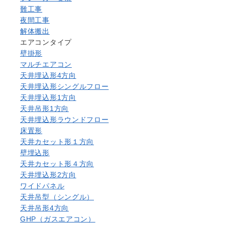
難工事
夜間工事
解体搬出
エアコンタイプ
壁掛形
マルチエアコン
天井埋込形4方向
天井埋込形シングルフロー
天井埋込形1方向
天井吊形1方向
天井埋込形ラウンドフロー
床置形
天井カセット形１方向
壁埋込形
天井カセット形４方向
天井埋込形2方向
ワイドパネル
天井吊型（シングル）
天井吊形4方向
GHP（ガスエアコン）