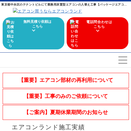
東京都中央区のテナントビルにて業務用床置型エアコンの入替え工事【パッケージエアコン】 ｜ 業務用エアコンからマルチエアコンまで幅広く取り扱うエアコン専門店
無料見積り依頼は
電話問合わせは
こちら
こちら
エアコンを選ぶ
Airconditioner search
【重要】エアコン部材の再利用について
店舗案内
Store
【重要】工事のみのご依頼について
会社概要
Company
【ご案内】夏期休業期間のお知らせ
施工実績
Work
エアコンランド施工実績
よくある質問