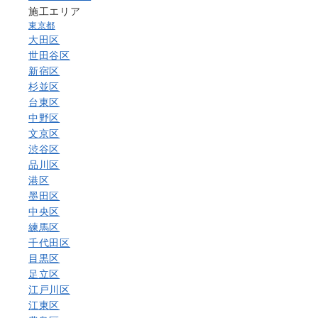
施工エリア
東京都
大田区
世田谷区
新宿区
杉並区
台東区
中野区
文京区
渋谷区
品川区
港区
墨田区
中央区
練馬区
千代田区
目黒区
足立区
江戸川区
江東区