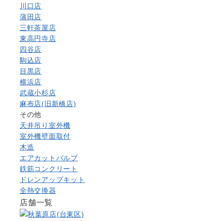
川口店
蒲田店
三軒茶屋店
東高円寺店
四谷店
駒込店
目黒店
横浜店
武蔵小杉店
麻布店(旧新橋店)
その他
天井吊り室外機
室外機壁面取付
木造
エアカットバルブ
鉄筋コンクリート
ドレンアップキット
全熱交換器
店舗一覧