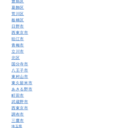
豊島区
葛飾区
荒川区
板橋区
日野市
西東京市
狛江市
青梅市
立川市
北区
国分寺市
八王子市
東村山市
東久留米市
あきる野市
町田市
武蔵野市
西東京市
調布市
三鷹市
埼玉県