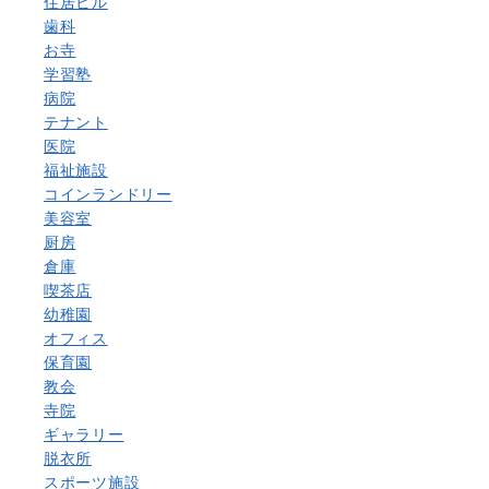
住居ビル
歯科
お寺
学習塾
病院
テナント
医院
福祉施設
コインランドリー
美容室
厨房
倉庫
喫茶店
幼稚園
オフィス
保育園
教会
寺院
ギャラリー
脱衣所
スポーツ施設