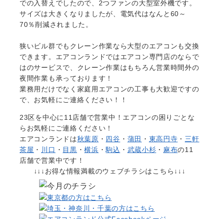
での入替えでしたので、2つファンの大型室外機です。
サイズは大きくなりましたが、電気代はなんと60～
70％削減されました。
狭いビル群でもクレーン作業なら大型のエアコンも交換
できます。エアコンランドではエアコン専門店のならで
はのサービスで、クレーン作業はもちろん営業時間外の
夜間作業も承っております！
業務用だけでなく家庭用エアコンの工事も大歓迎ですの
で、お気軽にご連絡ください！！
23区を中心に
11店舗で営業中！エアコンの困りごとな
らお気軽にご連絡ください！
エアコンランドは
秋葉原
・
四谷
・
蒲田
・
東高円寺
・
三軒
茶屋
・
川口
・
目黒
・
横浜
・
駒込
・
武蔵小杉
・
麻布
の11
店舗で営業中です！
↓↓↓お得な情報満載のウェブチラシはこちら↓↓↓