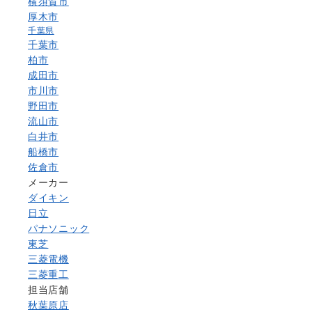
横須賀市
厚木市
千葉県
千葉市
柏市
成田市
市川市
野田市
流山市
白井市
船橋市
佐倉市
メーカー
ダイキン
日立
パナソニック
東芝
三菱電機
三菱重工
担当店舗
秋葉原店