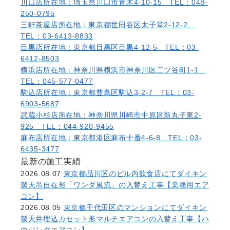
川口店
所在地：埼玉県川口市青木4-10-15 TEL：048-
250-0795
三軒茶屋店
所在地：東京都世田谷区太子堂2-12-2
TEL：03-6413-8833
目黒店
所在地：東京都目黒区目黒4-12-5 TEL：03-
6412-8503
横浜店
所在地：神奈川県横浜市神奈川区二ツ谷町1-1
TEL：045-577-0477
駒込店
所在地：東京都豊島区駒込3-2-7 TEL：03-
6903-5687
武蔵小杉店
所在地：神奈川県川崎市中原区新丸子東2-
925 TEL：044-920-9455
麻布店
所在地：東京都港区麻布十番4-6-8 TEL：03-
6435-3477
最新の施工実績
2026.08.07
東京都品川区のビル内飲食店にてダイキン
製天吊自在形「ワンダ風流」の入替え工事【業務用エア
コン】
2026.08.05
東京都千代田区のマンションにてダイキン
製天井埋込カセット形マルチエアコンの入替え工事【ハ
ウジングエアコン】