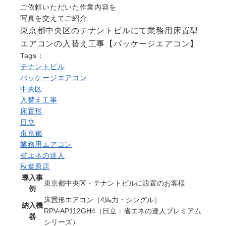
Question
ご依頼いただいた作業内容を
写真を交えてご紹介
お問い合わせ
東京都中央区のテナントビルにて業務用床置型
Contact us
エアコンの入替え工事【パッケージエアコン】
電話問い合わせはこちら
Tags：
Call a store
テナントビル
無料見積り依頼はこちら
パッケージエアコン
Estimate request
中央区
入替え工事
床置形
日立
東京都
業務用エアコン
省エネの達人
秋葉原店
導入事
東京都中央区・テナントビルに設置のお客様
例
床置形エアコン（4馬力・シングル）
納入機
RPV-AP112GH4（日立：省エネの達人プレミアム
器
シリーズ）