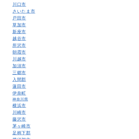
川口市
さいたま市
戸田市
草加市
新座市
越谷市
所沢市
朝霞市
川越市
加須市
三郷市
入間郡
蓮田市
伊奈町
神奈川県
横浜市
川崎市
藤沢市
茅ヶ崎市
足柄下郡