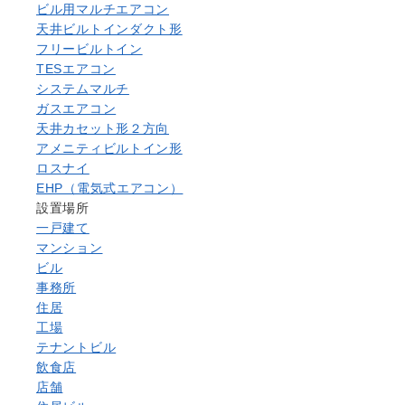
ビル用マルチエアコン
天井ビルトインダクト形
フリービルトイン
TESエアコン
システムマルチ
ガスエアコン
天井カセット形２方向
アメニティビルトイン形
ロスナイ
EHP（電気式エアコン）
設置場所
一戸建て
マンション
ビル
事務所
住居
工場
テナントビル
飲食店
店舗