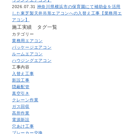
2026.07.31
神奈川県横浜市の保育園にて補助金を活用
した東芝製天井吊形エアコンへの入替え工事【業務用エ
アコン】
施工実績 タグ一覧
カテゴリー
業務用エアコン
パッケージエアコン
ルームエアコン
ハウジングエアコン
工事内容
入替え工事
新設工事
隠蔽配管
真空引き
クレーン作業
ガス回収
高所作業
電源新設
穴あけ工事
ブレーカー交換