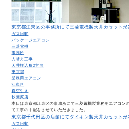
東京都江東区の事務所にて三菱電機製天井カセット形
ガス回収
パッケージエアコン
三菱電機
事務所
入替え工事
天井埋込形2方向
東京都
業務用エアコン
江東区
真空引き
秋葉原店
本日は東京都江東区の事務所にて三菱電機製業務用エアコン
て工事の手配をさせていただきました。
東京都千代田区の店舗にてダイキン製天井カセット形
ガス回収