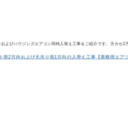
ンおよびハウジングエアコン同時入替え工事をご紹介です。天カセ2
ト形2方向および天吊り形1方向の入替え工事【業務用エア