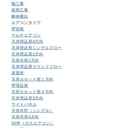
難工事
夜間工事
解体搬出
エアコンタイプ
壁掛形
マルチエアコン
天井埋込形4方向
天井埋込形シングルフロー
天井埋込形1方向
天井吊形1方向
天井埋込形ラウンドフロー
床置形
天井カセット形１方向
壁埋込形
天井カセット形４方向
天井埋込形2方向
ワイドパネル
天井吊型（シングル）
天井吊形4方向
GHP（ガスエアコン）