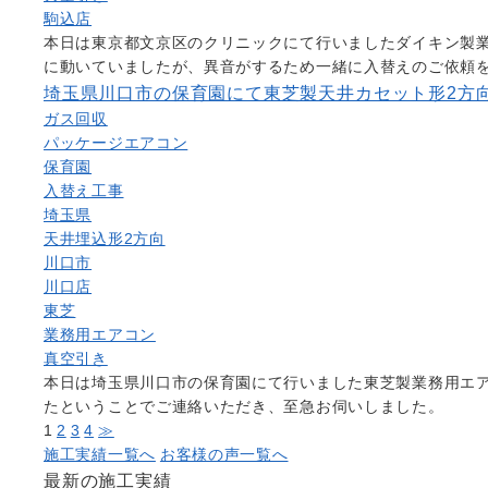
駒込店
本日は東京都文京区のクリニックにて行いましたダイキン製
に動いていましたが、異音がするため一緒に入替えのご依頼
埼玉県川口市の保育園にて東芝製天井カセット形2方
ガス回収
パッケージエアコン
保育園
入替え工事
埼玉県
天井埋込形2方向
川口市
川口店
東芝
業務用エアコン
真空引き
本日は埼玉県川口市の保育園にて行いました東芝製業務用エ
たということでご連絡いただき、至急お伺いしました。
1
2
3
4
≫
施工実績一覧へ
お客様の声一覧へ
最新の施工実績