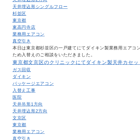
天井埋込形シングルフロー
杉並区
東京都
東高円寺店
業務用エアコン
真空引き
本日は東京都杉並区の一戸建てにてダイキン製業務用エアコ
ため入替えのご相談をいただきました。
東京都文京区のクリニックにてダイキン製天井カセッ
ガス回収
ダイキン
パッケージエアコン
入替え工事
医院
天井吊形1方向
天井埋込形2方向
文京区
東京都
業務用エアコン
真空引き