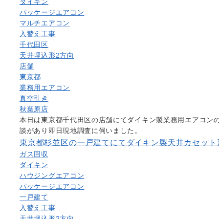
ダイキン
パッケージエアコン
マルチエアコン
入替え工事
千代田区
天井埋込形2方向
店舗
東京都
業務用エアコン
真空引き
秋葉原店
本日は東京都千代田区の店舗にてダイキン製業務用エアコン
談があり即日現地調査に伺いました。
東京都杉並区の一戸建てにてダイキン製天井カセット
ガス回収
ダイキン
ハウジングエアコン
パッケージエアコン
一戸建て
入替え工事
天井埋込形2方向