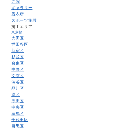
寺院
ギャラリー
脱衣所
スポーツ施設
施工エリア
東京都
大田区
世田谷区
新宿区
杉並区
台東区
中野区
文京区
渋谷区
品川区
港区
墨田区
中央区
練馬区
千代田区
目黒区