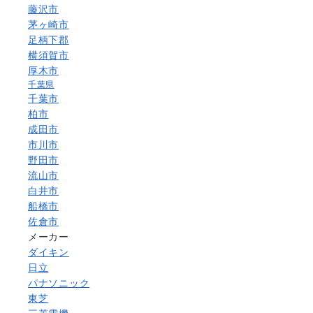
藤沢市
茅ヶ崎市
足柄下郡
横須賀市
厚木市
千葉県
千葉市
柏市
成田市
市川市
野田市
流山市
白井市
船橋市
佐倉市
メーカー
ダイキン
日立
パナソニック
東芝