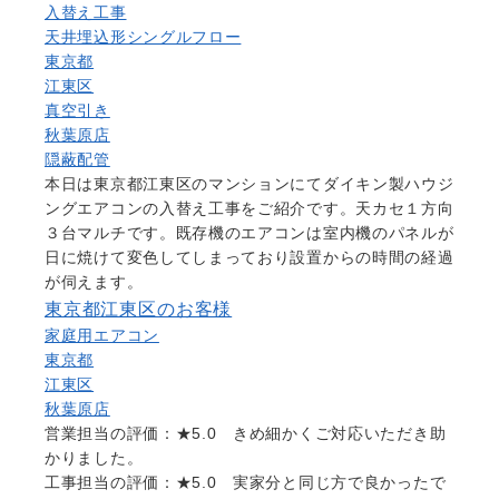
入替え工事
天井埋込形シングルフロー
東京都
江東区
真空引き
秋葉原店
隠蔽配管
本日は東京都江東区のマンションにてダイキン製ハウジ
ングエアコンの入替え工事をご紹介です。天カセ１方向
３台マルチです。既存機のエアコンは室内機のパネルが
日に焼けて変色してしまっており設置からの時間の経過
が伺えます。
東京都江東区のお客様
家庭用エアコン
東京都
江東区
秋葉原店
営業担当の評価：★5.0 きめ細かくご対応いただき助
かりました。
工事担当の評価：★5.0 実家分と同じ方で良かったで