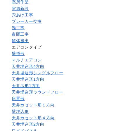
高所作業
電源新設
穴あけ工事
ブレーカー交換
難工事
夜間工事
解体搬出
エアコンタイプ
壁掛形
マルチエアコン
天井埋込形4方向
天井埋込形シングルフロー
天井埋込形1方向
天井吊形1方向
天井埋込形ラウンドフロー
床置形
天井カセット形１方向
壁埋込形
天井カセット形４方向
天井埋込形2方向
ワイドパネル