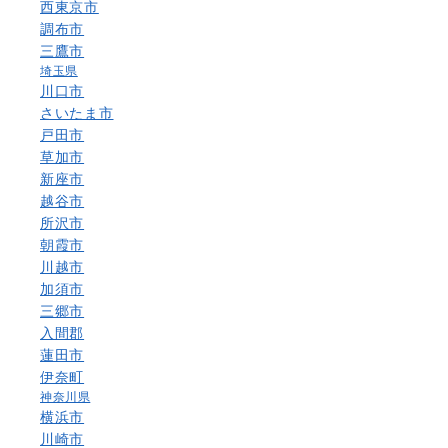
西東京市
調布市
三鷹市
埼玉県
川口市
さいたま市
戸田市
草加市
新座市
越谷市
所沢市
朝霞市
川越市
加須市
三郷市
入間郡
蓮田市
伊奈町
神奈川県
横浜市
川崎市