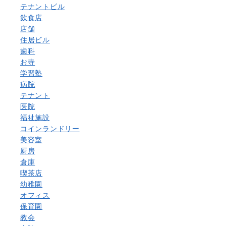
テナントビル
飲食店
店舗
住居ビル
歯科
お寺
学習塾
病院
テナント
医院
福祉施設
コインランドリー
美容室
厨房
倉庫
喫茶店
幼稚園
オフィス
保育園
教会