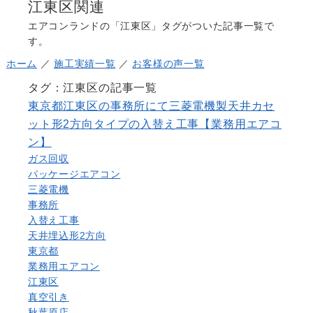
江東区関連
よくある質問
Question
エアコンランドの「江東区」タグがついた記事一覧で
す。
お問い合わせ
Contact us
ホーム
／
施工実績一覧
／
お客様の声一覧
電話問い合わせはこちら
タグ：江東区の記事一覧
Call a store
東京都江東区の事務所にて三菱電機製天井カセ
無料見積り依頼はこちら
ット形2方向タイプの入替え工事【業務用エアコ
Estimate request
ン】
ガス回収
パッケージエアコン
三菱電機
事務所
入替え工事
天井埋込形2方向
東京都
業務用エアコン
江東区
真空引き
秋葉原店