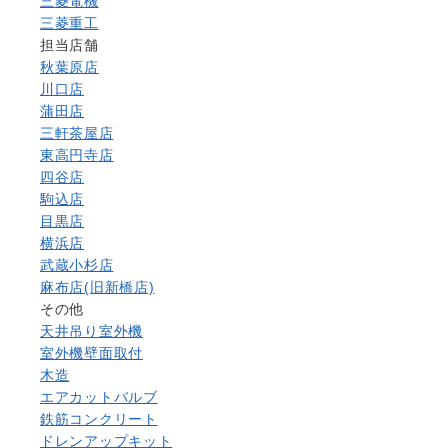
三菱電機
三菱重工
担当店舗
秋葉原店
川口店
蒲田店
三軒茶屋店
東高円寺店
四谷店
駒込店
目黒店
横浜店
武蔵小杉店
麻布店(旧新橋店)
その他
天井吊り室外機
室外機壁面取付
木造
エアカットバルブ
鉄筋コンクリート
ドレンアップキット