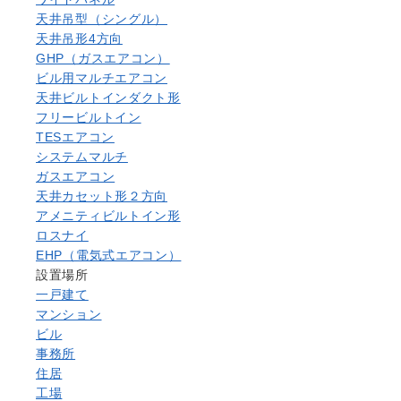
天井吊型（シングル）
天井吊形4方向
GHP（ガスエアコン）
ビル用マルチエアコン
天井ビルトインダクト形
フリービルトイン
TESエアコン
システムマルチ
ガスエアコン
天井カセット形２方向
アメニティビルトイン形
ロスナイ
EHP（電気式エアコン）
設置場所
一戸建て
マンション
ビル
事務所
住居
工場