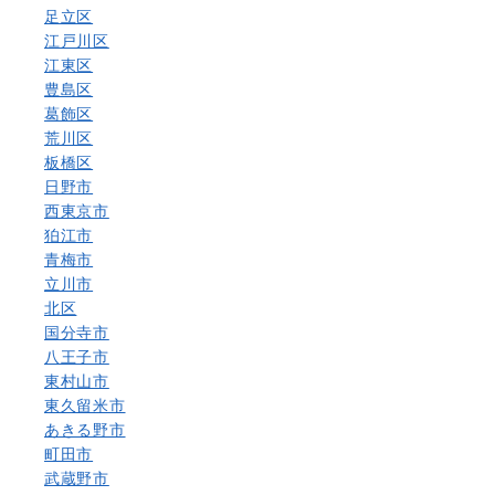
足立区
江戸川区
江東区
豊島区
葛飾区
荒川区
板橋区
日野市
西東京市
狛江市
青梅市
立川市
北区
国分寺市
八王子市
東村山市
東久留米市
あきる野市
町田市
武蔵野市