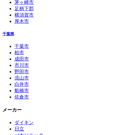
茅ヶ崎市
足柄下郡
横須賀市
厚木市
千葉県
千葉市
柏市
成田市
市川市
野田市
流山市
白井市
船橋市
佐倉市
メーカー
ダイキン
日立