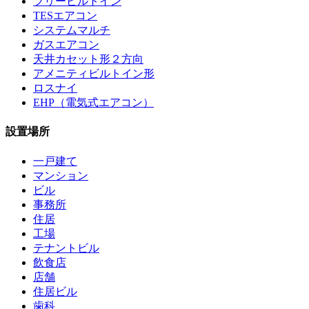
フリービルトイン
TESエアコン
システムマルチ
ガスエアコン
天井カセット形２方向
アメニティビルトイン形
ロスナイ
EHP（電気式エアコン）
設置場所
一戸建て
マンション
ビル
事務所
住居
工場
テナントビル
飲食店
店舗
住居ビル
歯科