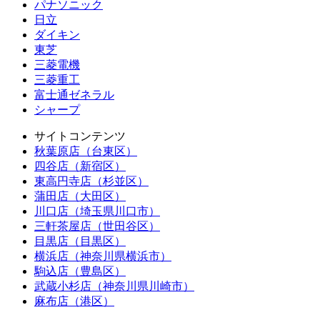
パナソニック
日立
ダイキン
東芝
三菱電機
三菱重工
富士通ゼネラル
シャープ
サイトコンテンツ
秋葉原店（台東区）
四谷店（新宿区）
東高円寺店（杉並区）
蒲田店（大田区）
川口店（埼玉県川口市）
三軒茶屋店（世田谷区）
目黒店（目黒区）
横浜店（神奈川県横浜市）
駒込店（豊島区）
武蔵小杉店（神奈川県川崎市）
麻布店（港区）