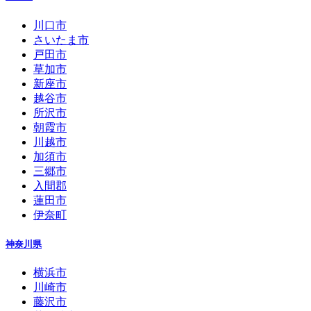
川口市
さいたま市
戸田市
草加市
新座市
越谷市
所沢市
朝霞市
川越市
加須市
三郷市
入間郡
蓮田市
伊奈町
神奈川県
横浜市
川崎市
藤沢市