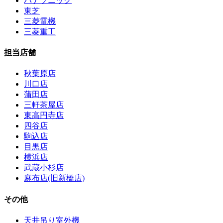
パナソニック
東芝
三菱電機
三菱重工
担当店舗
秋葉原店
川口店
蒲田店
三軒茶屋店
東高円寺店
四谷店
駒込店
目黒店
横浜店
武蔵小杉店
麻布店(旧新橋店)
その他
天井吊り室外機