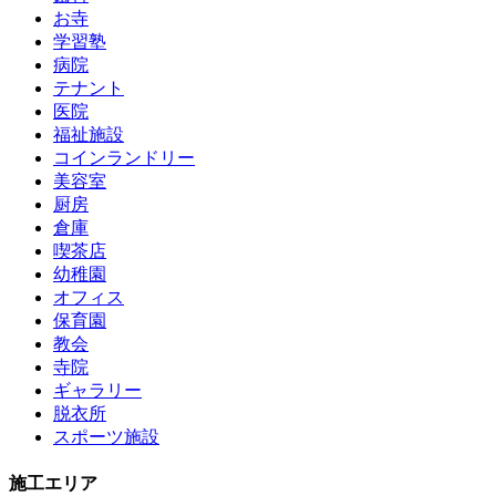
お寺
学習塾
病院
テナント
医院
福祉施設
コインランドリー
美容室
厨房
倉庫
喫茶店
幼稚園
オフィス
保育園
教会
寺院
ギャラリー
脱衣所
スポーツ施設
施工エリア