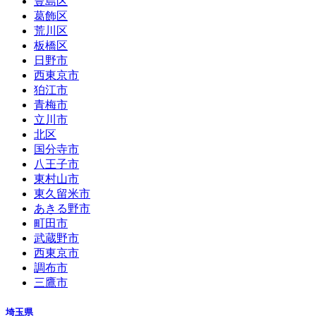
豊島区
葛飾区
荒川区
板橋区
日野市
西東京市
狛江市
青梅市
立川市
北区
国分寺市
八王子市
東村山市
東久留米市
あきる野市
町田市
武蔵野市
西東京市
調布市
三鷹市
埼玉県