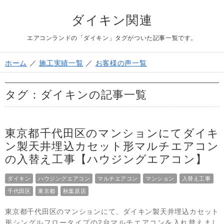
よくある質問
ダイキン関連
Question
お問い合わせ
エアコンランドの「ダイキン」タグがついた記事一覧です。
Contact us
電話問い合わせはこちら
ホーム
／
施工実績一覧
／
お客様の声一覧
Call a store
無料見積り依頼はこちら
Estimate request
タグ：ダイキンの記事一覧
東京都千代田区のマンションにてダイキ
ン製天井埋込カセット形マルチエアコン
の入替え工事【ハウジングエアコン】
ダイキン
ハウジングエアコン
マルチエアコン
マンション
入替え工事
千代田区
東京都
秋葉原店
東京都千代田区のマンションにて、ダイキン製天井埋込カセット
形シングルフロータイプの2台マルチエアコンを入れ替えまし