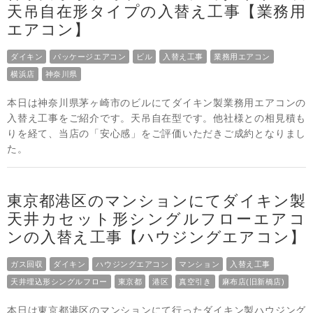
天吊自在形タイプの入替え工事【業務用
エアコン】
ダイキン
パッケージエアコン
ビル
入替え工事
業務用エアコン
横浜店
神奈川県
本日は神奈川県茅ヶ崎市のビルにてダイキン製業務用エアコンの
入替え工事をご紹介です。天吊自在型です。他社様との相見積も
りを経て、当店の「安心感」をご評価いただきご成約となりまし
た。
東京都港区のマンションにてダイキン製
天井カセット形シングルフローエアコ
ンの入替え工事【ハウジングエアコン】
ガス回収
ダイキン
ハウジングエアコン
マンション
入替え工事
天井埋込形シングルフロー
東京都
港区
真空引き
麻布店(旧新橋店)
本日は東京都港区のマンションにて行ったダイキン製ハウジング