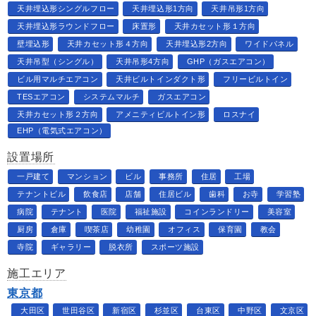
天井埋込形シングルフロー
天井埋込形1方向
天井吊形1方向
天井埋込形ラウンドフロー
床置形
天井カセット形１方向
壁埋込形
天井カセット形４方向
天井埋込形2方向
ワイドパネル
天井吊型（シングル）
天井吊形4方向
GHP（ガスエアコン）
ビル用マルチエアコン
天井ビルトインダクト形
フリービルトイン
TESエアコン
システムマルチ
ガスエアコン
天井カセット形２方向
アメニティビルトイン形
ロスナイ
EHP（電気式エアコン）
設置場所
一戸建て
マンション
ビル
事務所
住居
工場
テナントビル
飲食店
店舗
住居ビル
歯科
お寺
学習塾
病院
テナント
医院
福祉施設
コインランドリー
美容室
厨房
倉庫
喫茶店
幼稚園
オフィス
保育園
教会
寺院
ギャラリー
脱衣所
スポーツ施設
施工エリア
東京都
大田区
世田谷区
新宿区
杉並区
台東区
中野区
文京区