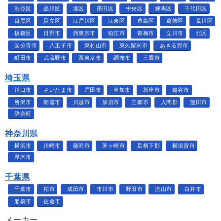
渋谷区
品川区
港区
墨田区
中央区
練馬区
千代田区
目黒区
足立区
江戸川区
江東区
豊島区
葛飾区
荒川区
板橋区
日野市
西東京市
狛江市
青梅市
立川市
北区
国分寺市
八王子市
東村山市
東久留米市
あきる野市
町田市
武蔵野市
西東京市
調布市
三鷹市
埼玉県
川口市
さいたま市
戸田市
草加市
新座市
越谷市
所沢市
朝霞市
川越市
加須市
三郷市
入間郡
蓮田市
伊奈町
神奈川県
横浜市
川崎市
藤沢市
茅ヶ崎市
足柄下郡
横須賀市
厚木市
千葉県
千葉市
柏市
成田市
市川市
野田市
流山市
白井市
船橋市
佐倉市
メーカー