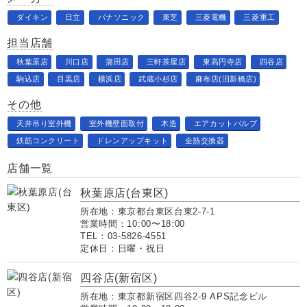
ダイキン
日立
パナソニック
東芝
三菱電機
三菱重工
担当店舗
秋葉原店
川口店
蒲田店
三軒茶屋店
東高円寺店
四谷店
駒込店
目黒店
横浜店
武蔵小杉店
麻布店(旧新橋店)
その他
天井吊り室外機
室外機壁面取付
木造
エアカットバルブ
鉄筋コンクリート
ドレンアップキット
全熱交換器
店舗一覧
秋葉原店(台東区)
所在地：東京都台東区台東2-7-1
営業時間：10:00〜18:00
TEL：03-5826-4551
定休日：日曜・祝日
四谷店(新宿区)
所在地：東京都新宿区四谷2-9 APS記念ビル