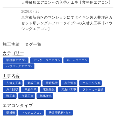
天井吊形エアコンへの入替え工事【業務用エアコン】
2026.07.29
東京都新宿区のマンションにてダイキン製天井埋込カ
セット形シングルフロータイプへの入替え工事【ハウ
ジングエアコン】
施工実績 タグ一覧
カテゴリー
業務用エアコン
パッケージエアコン
ルームエアコン
ハウジングエアコン
工事内容
入替え工事
新設工事
隠蔽配管
真空引き
クレーン作業
ガス回収
高所作業
電源新設
穴あけ工事
ブレーカー交換
難工事
夜間工事
解体搬出
エアコンタイプ
壁掛形
マルチエアコン
天井埋込形4方向