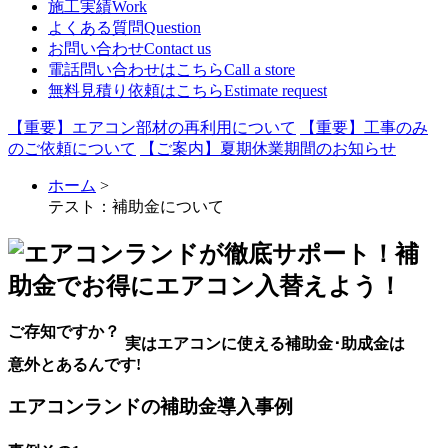
施工実績
Work
よくある質問
Question
お問い合わせ
Contact us
電話問い合わせはこちら
Call a store
無料見積り依頼はこちら
Estimate request
【重要】エアコン部材の再利用について
【重要】工事のみ
のご依頼について
【ご案内】夏期休業期間のお知らせ
ホーム
>
テスト：補助金について
ご存知ですか？
実は
エアコン
に使える
補助金
･
助成金
は
意外と
あるんです!
エアコンランドの補助金導入事例