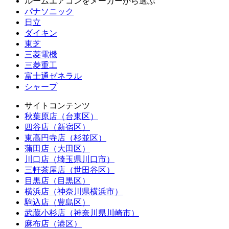
ルームエアコンをメーカーから選ぶ
パナソニック
日立
ダイキン
東芝
三菱電機
三菱重工
富士通ゼネラル
シャープ
サイトコンテンツ
秋葉原店（台東区）
四谷店（新宿区）
東高円寺店（杉並区）
蒲田店（大田区）
川口店（埼玉県川口市）
三軒茶屋店（世田谷区）
目黒店（目黒区）
横浜店（神奈川県横浜市）
駒込店（豊島区）
武蔵小杉店（神奈川県川崎市）
麻布店（港区）