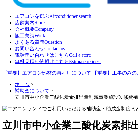
エアコンを選ぶ
Airconditioner search
店舗案内
Store
会社概要
Company
施工実績
Work
よくある質問
Question
お問い合わせ
Contact us
電話問い合わせはこちら
Call a store
無料見積り依頼はこちら
Estimate request
【重要】エアコン部材の再利用について
【重要】工事のみの
ホーム
>
補助金について
>
立川市中小企業二酸化炭素排出量削減事業施設改修費補
立川市中小企業二酸化炭素排