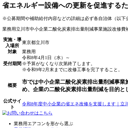
省エネルギー設備への更新を促進する
※公募期間や補助給付内容などの詳細は必ず各自治体（以下
業務用
立川市中小企業二酸化炭素排出量削減事業施設改修費
実施・導
東京都立川市
入場所
対象
業務用
令和8年4月1日（水）～
受付期間
※予算がなくなり次第終了します。
※令和9年2月末までに改修工事を完了すること。
市では中小企業二酸化炭素排出量削減事業
概要
め、企業の二酸化炭素排出量削減を目的と
公式サイ
令和8年度中小企業の省エネ改修を支援します｜立
ト
業務用エアコンを形から選ぶ