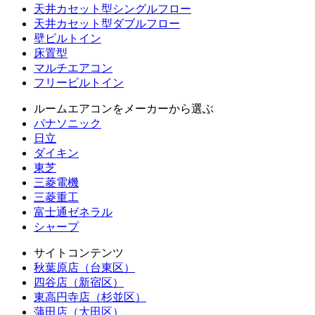
天井カセット型シングルフロー
天井カセット型ダブルフロー
壁ビルトイン
床置型
マルチエアコン
フリービルトイン
ルームエアコンをメーカーから選ぶ
パナソニック
日立
ダイキン
東芝
三菱電機
三菱重工
富士通ゼネラル
シャープ
サイトコンテンツ
秋葉原店（台東区）
四谷店（新宿区）
東高円寺店（杉並区）
蒲田店（大田区）