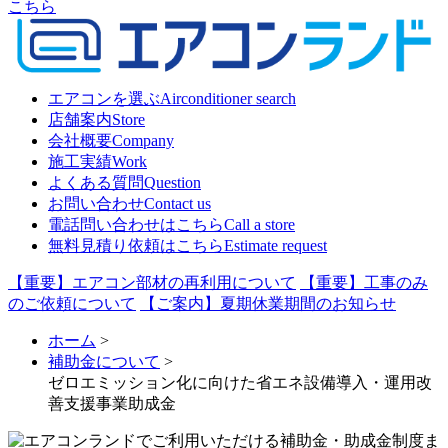
こちら
エアコンを選ぶ
Airconditioner search
店舗案内
Store
会社概要
Company
施工実績
Work
よくある質問
Question
お問い合わせ
Contact us
電話問い合わせはこちら
Call a store
無料見積り依頼はこちら
Estimate request
【重要】エアコン部材の再利用について
【重要】工事のみ
のご依頼について
【ご案内】夏期休業期間のお知らせ
ホーム
>
補助金について
>
ゼロエミッション化に向けた省エネ設備導入・運用改
善支援事業助成金