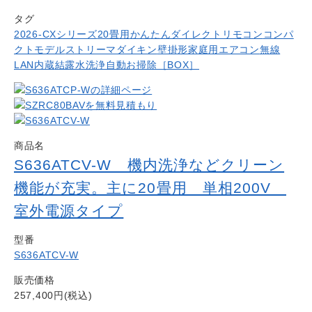
タグ
2026-CXシリーズ
20畳用
かんたんダイレクトリモコン
コンパ
クトモデル
ストリーマ
ダイキン
壁掛形
家庭用エアコン
無線
LAN内蔵
結露水洗浄
自動お掃除［BOX］
商品名
S636ATCV-W 機内洗浄などクリーン
機能が充実。主に20畳用 単相200V
室外電源タイプ
型番
S636ATCV-W
販売価格
257,400円(税込)