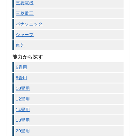
三菱電機
三菱重工
パナソニック
シャープ
東芝
能力から探す
6畳用
8畳用
10畳用
12畳用
14畳用
18畳用
20畳用