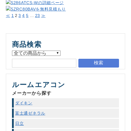
≪
1
2
3
4
5
…
23
≫
商品検索
検索
ルームエアコン
メーカーから探す
ダイキン
富士通ゼネラル
日立