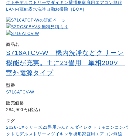
クトモデル
ストリーマ
ダイキン
壁掛形
家庭用エアコン
無線
LAN内蔵
結露水洗浄
自動お掃除［BOX］
商品名
S716ATCV-W 機内洗浄などクリーン
機能が充実。主に23畳用 単相200V
室外電源タイプ
型番
S716ATCV-W
販売価格
284,900円(税込)
タグ
2026-CXシリーズ
23畳用
かんたんダイレクトリモコン
コンパ
クトモデル
ストリーマ
ダイキン
壁掛形
家庭用エアコン
無線