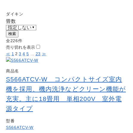
Work
よくある質問
ダイキン
Question
畳数
お問い合わせ
Contact us
検索
電話問い合わせはこちら
全226件
Call a store
売り切れを表示
≪
1
2
3
4
5
…
23
≫
お見積り依頼はこちら
Estimate request
商品名
S566ATCV-W コンパクトサイズ室内
機を採用、機内洗浄などクリーン機能が
充実。主に18畳用 単相200V 室外電
源タイプ
型番
S566ATCV-W