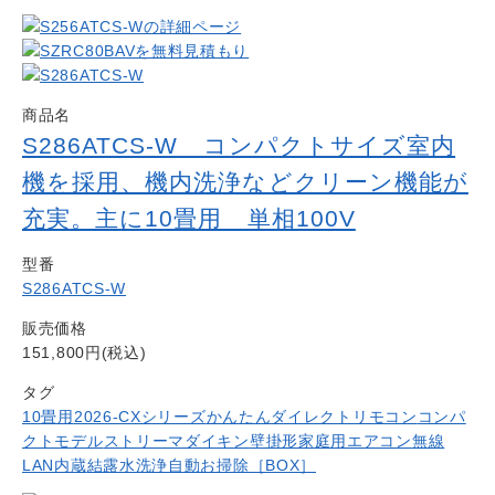
商品名
S286ATCS-W コンパクトサイズ室内
機を採用、機内洗浄などクリーン機能が
充実。主に10畳用 単相100V
型番
S286ATCS-W
販売価格
151,800円(税込)
タグ
10畳用
2026-CXシリーズ
かんたんダイレクトリモコン
コンパ
クトモデル
ストリーマ
ダイキン
壁掛形
家庭用エアコン
無線
LAN内蔵
結露水洗浄
自動お掃除［BOX］