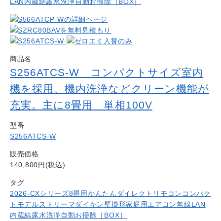
LAN内蔵
結露水洗浄
自動お掃除［BOX］
商品名
S256ATCS-W コンパクトサイズ室内
機を採用、機内洗浄などクリーン機能が
充実。主に8畳用 単相100V
型番
S256ATCS-W
販売価格
140,800円(税込)
タグ
2026-CXシリーズ
8畳用
かんたんダイレクトリモコン
コンパク
トモデル
ストリーマ
ダイキン
壁掛形
家庭用エアコン
無線LAN
内蔵
結露水洗浄
自動お掃除［BOX］