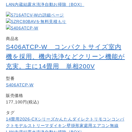
LAN内蔵
結露水洗浄
自動お掃除［BOX］
商品名
S406ATCP-W コンパクトサイズ室内
機を採用、機内洗浄などクリーン機能が
充実。主に14畳用 単相200V
型番
S406ATCP-W
販売価格
177,100円(税込)
タグ
14畳用
2026-CXシリーズ
かんたんダイレクトリモコン
コンパ
クトモデル
ストリーマ
ダイキン
壁掛形
家庭用エアコン
無線
LAN内蔵
結露水洗浄
自動お掃除［BOX］