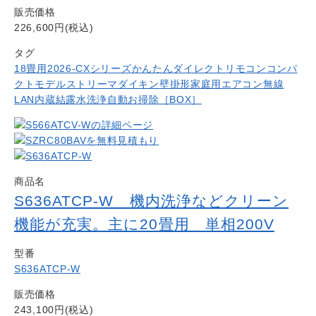
販売価格
226,600円(税込)
タグ
18畳用
2026-CXシリーズ
かんたんダイレクトリモコン
コンパ
クトモデル
ストリーマ
ダイキン
壁掛形
家庭用エアコン
無線
LAN内蔵
結露水洗浄
自動お掃除［BOX］
商品名
S636ATCP-W 機内洗浄などクリーン
機能が充実。主に20畳用 単相200V
型番
S636ATCP-W
販売価格
243,100円(税込)