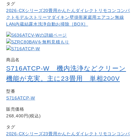
タグ
2026-CXシリーズ
20畳用
かんたんダイレクトリモコン
コンパ
クトモデル
ストリーマ
ダイキン
壁掛形
家庭用エアコン
無線
LAN内蔵
結露水洗浄
自動お掃除［BOX］
商品名
S716ATCP-W 機内洗浄などクリーン
機能が充実。主に23畳用 単相200V
型番
S716ATCP-W
販売価格
268,400円(税込)
タグ
2026-CXシリーズ
23畳用
かんたんダイレクトリモコン
コンパ