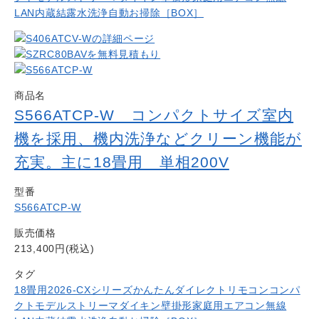
LAN内蔵
結露水洗浄
自動お掃除［BOX］
商品名
S566ATCP-W コンパクトサイズ室内
機を採用、機内洗浄などクリーン機能が
充実。主に18畳用 単相200V
型番
S566ATCP-W
販売価格
213,400円(税込)
タグ
18畳用
2026-CXシリーズ
かんたんダイレクトリモコン
コンパ
クトモデル
ストリーマ
ダイキン
壁掛形
家庭用エアコン
無線