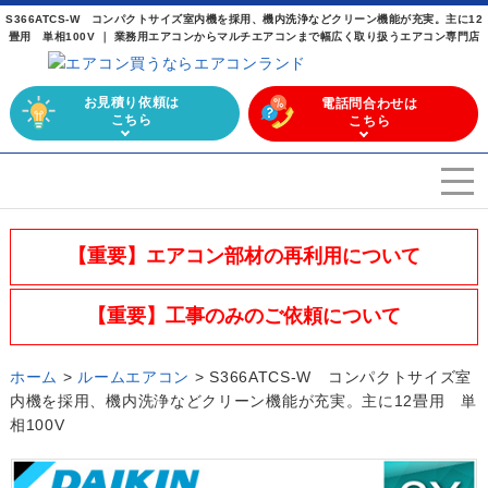
S366ATCS-W コンパクトサイズ室内機を採用、機内洗浄などクリーン機能が充実。主に12
畳用 単相100V ｜ 業務用エアコンからマルチエアコンまで幅広く取り扱うエアコン専門店
お見積り依頼は
電話問合わせは
こちら
こちら
エアコンを選ぶ
Airconditioner search
【重要】エアコン部材の再利用について
店舗案内
Store
【重要】工事のみのご依頼について
会社概要
Company
ホーム
>
ルームエアコン
>
S366ATCS-W コンパクトサイズ室
施工実績
内機を採用、機内洗浄などクリーン機能が充実。主に12畳用 単
Work
相100V
よくある質問
Question