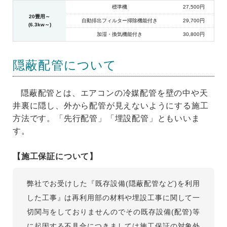
標準機
27,500円
20畳用～
自動排出フィルター掃除機能付き
29,700円
(6.3kw～)
加湿・換気機能付き
30,800円
隠蔽配管について
隠蔽配管とは、エアコンの冷媒配管を壁の中や天
井裏に隠し、外から配管が見えないようにする施工
方法です。「先行配管」「埋設配管」ともいいま
す。
【施工保証について】
弊社でお受けした『既存設備(隠蔽配管など)を利用
した工事』は再利用部の材料や埋設工事に関して一
切関与をしておりませんのでその既存設備(配管)等
に起因する不具合につきましては施工保証の対象外