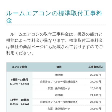
ルームエアコンの標準取付工事料
金
ルームエアコンの取付工事料金は、機器の能力と
機能によって料金が異なります。標準取付工事料金
は弊社の商品ページにも記載されておりますのでご
利用ください。
エアコン能力
適用
工事費(税込)
標準機
22,000円
6畳用～12畳用
自動排出フィルター掃除機能付き
24,200円
(2.2kw～3.6kw)
加湿・換気機能付き
25,300円
標準機
24,200円
14畳用～18畳用
自動排出フィルター掃除機能付き
26,400円
(4.0kw～5.6kw)
加湿・換気機能付き
27,500円