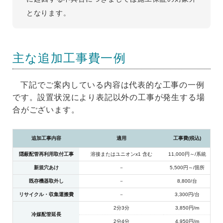
となります。
主な追加工事費一例
下記でご案内している内容は代表的な工事の一例
です。設置状況により表記以外の工事が発生する場
合がございます。
追加工事内容
適用
工事費(税込)
隠蔽配管再利用取付工事
溶接またはユニオンx1 含む
11,000円～/系統
新規穴あけ
－
5,500円～/箇所
既存機器取外し
－
8,800/台
リサイクル・収集運搬費
－
3,300円/台
2分3分
3,850円/m
冷媒配管延長
2分4分
4,950円/m