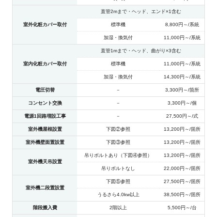
直管2mまで・ヘッド、エンド×1含む
室外化粧カバー取付
標準機
8,800円～/系統
加湿・換気付
11,000円～/系統
直管1mまで・ヘッド、曲がり×3含む
室内化粧カバー取付
標準機
11,000円～/系統
加湿・換気付
14,300円～/系統
電圧切替
－
3,300円～/箇所
コンセント交換
－
3,300円～/個
電源1回路増設工事
－
27,500円～/式
室外機屋根設置
下図②参照
13,200円～/箇所
室外機壁面置設置
下図③参照
13,200円～/箇所
吊りボルトあり（下図④参照）
13,200円～/箇所
室外機天吊設置
吊りボルトなし
22,000円～/箇所
下図⑤参照
27,500円～/箇所
室外機二段置設置
うるさら4.0kw以上
38,500円～/箇所
階段搬入費
2階以上
5,500円～/台