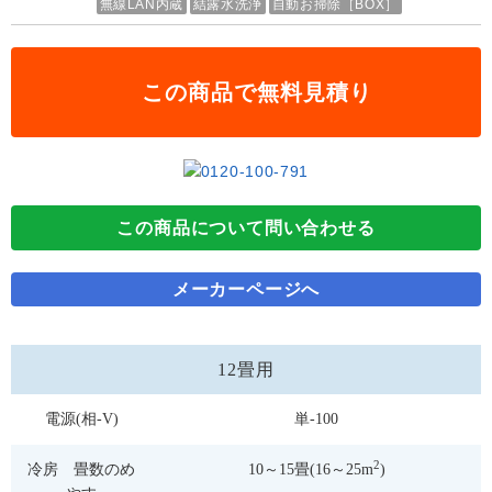
無線LAN内蔵
結露水洗浄
自動お掃除［BOX］
この商品で無料見積り
この商品について問い合わせる
メーカーページへ
12畳用
電源(相-V)
単-100
2
冷房 畳数のめ
10～15畳(16～25m
)