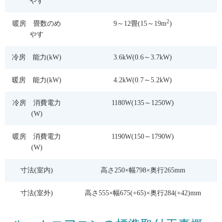
やす
2
暖房 畳数のめ
9～12畳(15～19m
)
やす
冷房 能力(kW)
3.6kW(0.6～3.7kW)
暖房 能力(kW)
4.2kW(0.7～5.2kW)
冷房 消費電力
1180W(135～1250W)
(W)
暖房 消費電力
1190W(150～1790W)
(W)
寸法(室内)
高さ250×幅798×奥行265mm
寸法(室外)
高さ555×幅675(+65)×奥行284(+42)mm