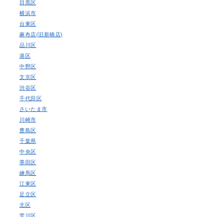
目黒区
横浜市
台東区
麻布店(旧新橋店)
品川区
港区
中野区
文京区
渋谷区
千代田区
さいたま市
川崎市
豊島区
千葉県
中央区
墨田区
練馬区
江東区
足立区
北区
荒川区