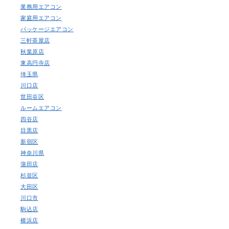
業務用エアコン
家庭用エアコン
パッケージエアコン
三軒茶屋店
秋葉原店
東高円寺店
埼玉県
川口店
世田谷区
ルームエアコン
四谷店
目黒店
新宿区
神奈川県
蒲田店
杉並区
大田区
川口市
駒込店
横浜店