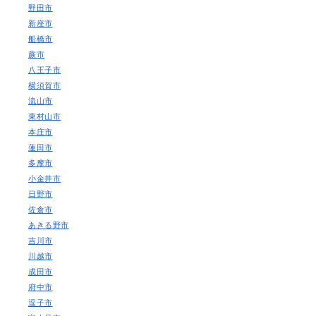
野田市
新座市
船橋市
蕨市
八王子市
横須賀市
流山市
東村山市
本庄市
蓮田市
多摩市
小金井市
日野市
佐倉市
あきる野市
吉川市
川越市
成田市
府中市
逗子市